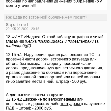
обочина по направлению движения 500р.недавно у
мента уточнял!!!
Re: Езда по встречной обочине,Чем грозит?
S q u i r r e l
29 - 05.09.2009 - 20:15
18-ФИНТ >Надоел. Открой таблицу штрафов и читай
глазами!!!
(белка поморщилась и полезла-таки за
таблицей(((()
12.15 ч.1 Нарушение правил расположения ТС на
проезжей части дороги, встречного разъезда или
обгона без выезда на сторону проезжей части
дороги, предназначенную для встречного движения,
а равно движение по обочинам
или пересечение
организованной транспортной или пешей колонны
либо занятие места в ней. штраф - 500 руб.
А две тысячи совсем за другое.
12.15 ч.2 Движение по велосипедным или
пешеходным дорожкам либо
тротуарам
в нарушение
ПДД. - штраф - 2000 руб.