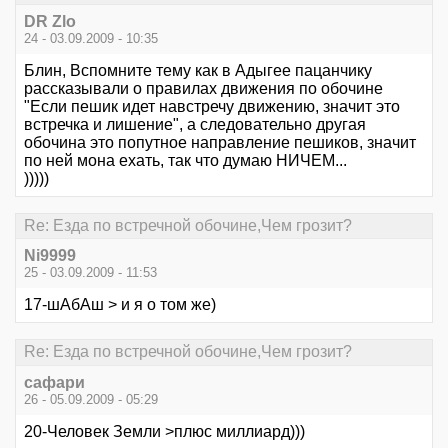
DR Zlo
24 - 03.09.2009 - 10:35
Блин, Вспомните тему как в Адыгее пацанчику
рассказывали о правилах движения по обочине
"Если пешик идет навстречу движению, значит это
встречка и лишение", а следовательно другая
обочина это попутное направление пешиков, значит
по ней мона ехать, так что думаю НИЧЕМ...
)))))
Re: Езда по встречной обочине,Чем грозит?
Ni9999
25 - 03.09.2009 - 11:53
17-шАбАш > и я о том же)
Re: Езда по встречной обочине,Чем грозит?
сафари
26 - 05.09.2009 - 05:29
20-Человек Земли >плюс миллиард)))