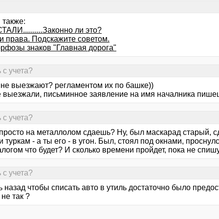
 также:
АЛИ..........Законно ли это?
и права. Подскажите советом.
рфозы знаков "Главная дорога"
 с учета?
о не выезжают? регламентом их по башке))
 выезжали, письминное заявление на имя началника пишеш 
 с учета?
просто на металлолом сдаешь? Ну, был маскарад старый, сд
 туркам - а ты его - в угон. Был, стоял под окнами, проснулся
алогом что будет? И сколько времени пройдет, пока не спиш
 с учета?
ь назад чтобы списать авто в утиль достаточно было предо
не так ?