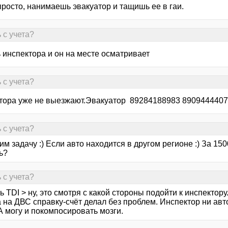
просто, нанимаешь эвакуатор и тащишь ее в гаи.
 с учета?
 инспектора и он на месте осматривает
 с учета?
тора уже не выезжают.Эвакуатор 89284188983 8909444407
 с учета?
м задачу :) Если авто находится в другом регионе :) За 150
ь?
 с учета?
ь TDI > ну, это смотря с какой стороны подойти к инспектор
а на ДВС справку-счёт делал без проблем. Инспектор ни авт
А могу и покомпосировать мозги.