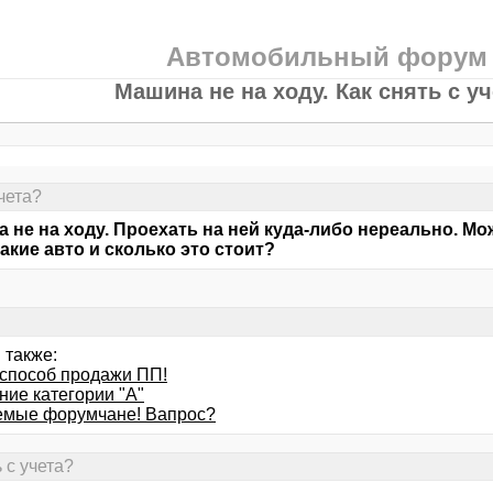
Автомобильный форум
Машина не на ходу. Как снять с у
чета?
 не на ходу. Проехать на ней куда-либо нереально. Мож
такие авто и сколько это стоит?
 также:
способ продажи ПП!
ние категории "А"
мые форумчане! Вапрос?
 с учета?