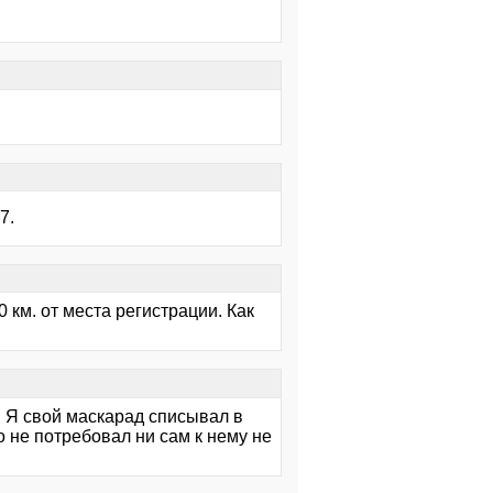
7.
0 км. от места регистрации. Как
у. Я свой маскарад списывал в
о не потребовал ни сам к нему не