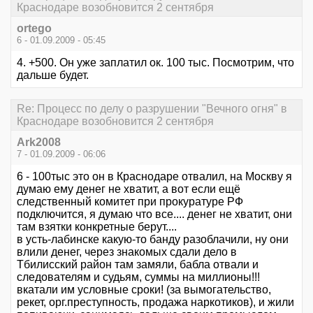
Краснодаре возобновится 2 сентября
ortego
6 - 01.09.2009 - 05:45
4. +500. Он уже заплатил ок. 100 тыс. Посмотрим, что
дальше будет.
Re: Процесс по делу о разрушении "Вечного огня" в
Краснодаре возобновится 2 сентября
Ark2008
7 - 01.09.2009 - 06:06
6 - 100тыс это он в Краснодаре отвалил, на Москву я
думаю ему денег не хватит, а вот если ещё
следственный комитет при прокуратуре РФ
подключится, я думаю что все.... денег не хватит, они
там взятки конкретные берут....
в усть-лабинске какую-то банду разоблачили, ну они
влили денег, через знакомых сдали дело в
Тбилисский район там замяли, бабла отвали и
следователям и судьям, суммы на миллионы!!!
вкатали им условные сроки! (за вымогательство,
рекет, орг.преступность, продажа наркотиков), и жили