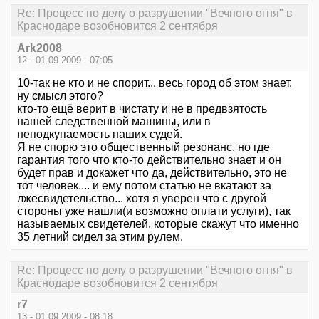
Re: Процесс по делу о разрушении "Вечного огня" в
Краснодаре возобновится 2 сентября
Ark2008
12 - 01.09.2009 - 07:05
10-так не кто и не спорит... весь город об этом знает,
ну смысл этого?
кто-то ещё верит в чистату и не в предвзятость
нашей следственной машины, или в
неподкупаемость наших судей.
Я не спорю это общественный резонанс, но где
гарантия того что кто-то действительно знает и он
будет прав и докажет что да, действительно, это не
тот человек.... и ему потом статью не вкатают за
лжесвидетельство... хотя я уверен что с другой
стороны уже нашли(и возможно оплати услуги), так
называемых свидетелей, которые скажут что именно
35 летний сидел за этим рулем.
Re: Процесс по делу о разрушении "Вечного огня" в
Краснодаре возобновится 2 сентября
r7
13 - 01.09.2009 - 08:18