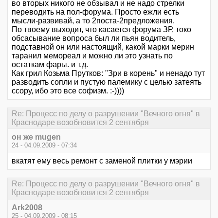
во вторых никого не обзывал и не надо стрелки
переводить на пол-форума. Просто ежли есть
мысли-развивай, а то 2поста-2предложения.
По твоему выходит, что касается форума ЗР, токо
обсасывание вопроса был ли пьян водитель,
подставной он или настоящий, какой марки мерин
таранил мемореал и можно ли это узнать по
остаткам фары. и т.д.
Как грил Козьма Прутков: "Зри в корень" и ненадо тут
разводить сопли и пустую палемику с целью затеять
ссору, ибо это все софизм. :-))))
Re: Процесс по делу о разрушении "Вечного огня" в
Краснодаре возобновится 2 сентября
он же mugen
24 - 04.09.2009 - 07:34
вкатят ему весь ремонт с заменой плитки у мэрии
Re: Процесс по делу о разрушении "Вечного огня" в
Краснодаре возобновится 2 сентября
Ark2008
25 - 04.09.2009 - 08:15