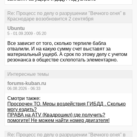
Re: Процесс по делу о разрушении "Вечного огня" в
Краснодаре возобновится 2 сентября
Ubuntu
5 - 01.09.2009 - 05:20
Все зависит от того, сколько терпиле бабла
отвалили. И на какую сумму счет выставят за
материальный ущерб. А срок по этому делу с учетом
резонанса в обществе схлопотать элементарно.
Интересные темы
forums-kuban.ru
06.08.2026 - 06:33
Смотри также:
Просрочен ТО. Меры воздействия ГИБДД . Сколько
могу ездить?
ПРАВА на ATV (Квадроцикл) где получить?
помогите! Не можем найти номер двигателя!
Re: Процесс по делу о разрушении "Вечного огня" в