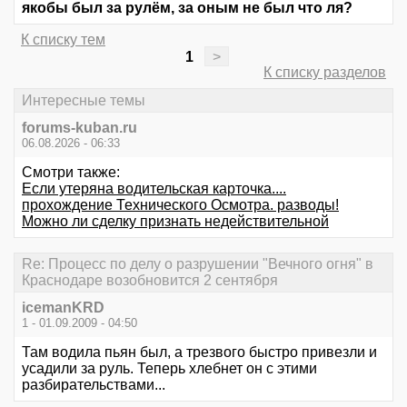
якобы был за рулём, за оным не был что ля?
К списку тем
1
>
К списку разделов
Интересные темы
forums-kuban.ru
06.08.2026 - 06:33
Смотри также:
Если утеряна водительская карточка....
прохождение Технического Осмотра. разводы!
Можно ли сделку признать недействительной
Re: Процесс по делу о разрушении "Вечного огня" в
Краснодаре возобновится 2 сентября
icemanKRD
1 - 01.09.2009 - 04:50
Там водила пьян был, а трезвого быстро привезли и
усадили за руль. Теперь хлебнет он с этими
разбирательствами...