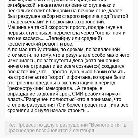
октябрьской, нехватало половинки ступеньки и
нескольких плит облицовки на вечном огне, далее
был разрушен забор из старого кирпича под "плитой
с барельефами" и несколько захоронений.
Машина на такой скорости просто, подпрыгнув на
первых ступеньках, перелетела через "огонь" почти
его не касаясь......Легкий(ну или средний)
косметический ремонт и все.
А по масштабу стойки, по срокам, по заявленной
стоимости, по тому, что в результате особо мало чего
изменилось, по затянутости дела (хотя виновник
ничего не отрицает и во всем сознается) создается
впечатление, что....просто нуна было бабки отмыть
на строительство "ворот" и фонтана, которые были
отстроенны введены в эксплуатацию в период
"реконструкции" мемориала... А теперь, в
оправдание за долгий срок, СМИ реабилитируют
власть."Разрушен полностью"-это я понимаю, что
степень разрушения 70 и более процентов, типа все
сровняли и с нуля начали строить...
Re: Процесс по делу о разрушении "Вечного огня" в
Краснодаре возобновится 2 сентября