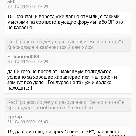
550
19 - 04.09.2009 - 06:26
18 - фантан и ворота уже давно отмыли, с такими
мыслями на соответствующие форумы, ибо ЗР это
не касаецо
Re: Процесс по делу о разрушении "Вечного огня" в
Краснодаре возобновится 2 сентября
Ё_banned093
20 - 04.09.2009 - 06:28
да ни кого не посодют - максимум полгода/год
условно за хорошие характеристики + штраф - и
замнут все дело - Гондурас не так уж и далеко
находится!
Re: Процесс по делу о разрушении "Вечного огня" в
Краснодаре возобновится 2 сентября
Igorsp
21 - 04.09.2009 - 06:40
19, да я смотрю, ты прям "совесть ЗР", наеш чего