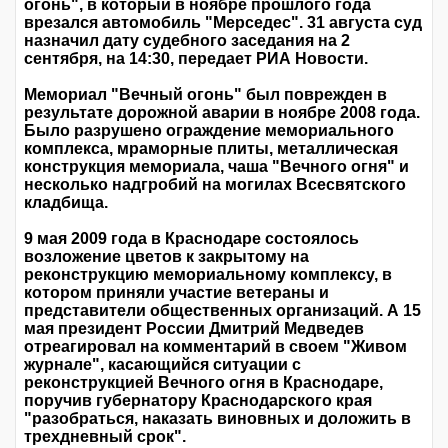
огонь", в который в ноябре прошлого года
врезался автомобиль "Мерседес". 31 августа суд
назначил дату судебного заседания на 2
сентября, на 14:30, передает РИА Новости.
Мемориал "Вечный огонь" был поврежден в
результате дорожной аварии в ноябре 2008 года.
Было разрушено ограждение мемориального
комплекса, мраморные плиты, металлическая
конструкция мемориала, чаша "Вечного огня" и
несколько надгробий на могилах Всесвятского
кладбища.
9 мая 2009 года в Краснодаре состоялось
возложение цветов к закрытому на
реконструкцию мемориальному комплексу, в
котором приняли участие ветераны и
представители общественных организаций. А 15
мая президент России Дмитрий Медведев
отреагировал на комментарий в своем "Живом
журнале", касающийся ситуации с
реконструкцией Вечного огня в Краснодаре,
поручив губернатору Краснодарского края
"разобраться, наказать виновных и доложить в
трехдневный срок".