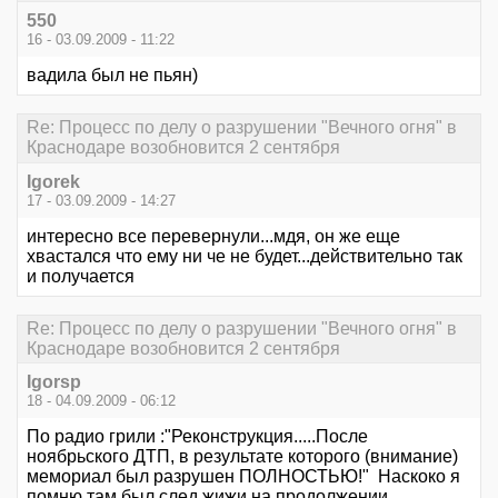
550
16 - 03.09.2009 - 11:22
вадила был не пьян)
Re: Процесс по делу о разрушении "Вечного огня" в
Краснодаре возобновится 2 сентября
Igorek
17 - 03.09.2009 - 14:27
интересно все перевернули...мдя, он же еще
хвастался что ему ни че не будет...действительно так
и получается
Re: Процесс по делу о разрушении "Вечного огня" в
Краснодаре возобновится 2 сентября
Igorsp
18 - 04.09.2009 - 06:12
По радио грили :"Реконструкция.....После
ноябрьского ДТП, в результате которого (внимание)
мемориал был разрушен ПОЛНОСТЬЮ!" Наскоко я
помню,там был след жижи на продолжении