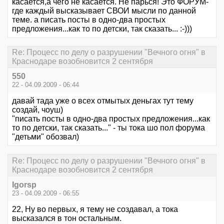
касается,а чего не касается. Не парься! Это ФОРУМ-
где каждый высказывает СВОИ мысли по данной
теме. а писать посты в одно-два простых
предложения...как то по детски, так сказать... :-)))
Re: Процесс по делу о разрушении "Вечного огня" в
Краснодаре возобновится 2 сентября
550
22 - 04.09.2009 - 06:44
давай тада уже о всех отмытых деньгах тут тему
создай, чоуш)
"писать посты в одно-два простых предложения...как
то по детски, так сказать..." - ты тока шо пол форума
"детьми" обозвал)
Re: Процесс по делу о разрушении "Вечного огня" в
Краснодаре возобновится 2 сентября
Igorsp
23 - 04.09.2009 - 06:55
22, Ну во первых, я тему не создавал, а тока
высказался в тон остальным.