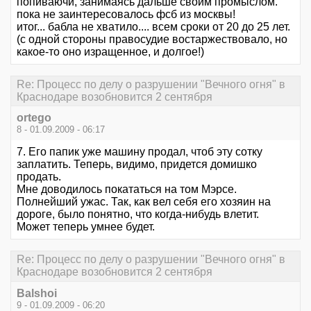
попиваючи, занимаясь дальше своим промыслом.
пока не заинтересовалось фсб из москвы!
итог... бабла не хватило.... всем сроки от 20 до 25 лет.
(с одной стороны правосудие востаржествовало, но
какое-то оно изращенное, и долгое!)
Re: Процесс по делу о разрушении "Вечного огня" в
Краснодаре возобновится 2 сентября
ortego
8 - 01.09.2009 - 06:17
7. Его папик уже машину продал, чтоб эту сотку
заплатить. Теперь, видимо, придется домишко
продать.
Мне доводилось покататься на том Мэрсе.
Полнейший ужас. Так, как вел себя его хозяин на
дороге, было понятно, что когда-нибудь влетит.
Может теперь умнее будет.
Re: Процесс по делу о разрушении "Вечного огня" в
Краснодаре возобновится 2 сентября
Balshoi
9 - 01.09.2009 - 06:20