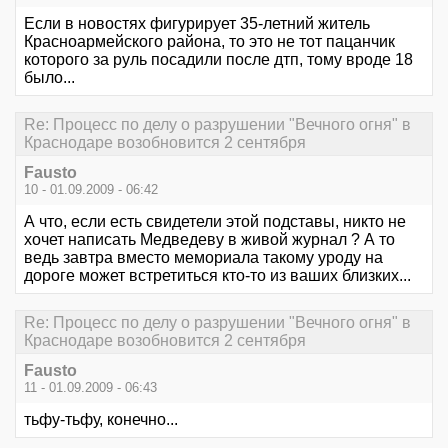
Если в новостях фигурирует 35-летний житель
Красноармейского района, то это не тот пацанчик
которого за руль посадили после дтп, тому вроде 18
было...
Re: Процесс по делу о разрушении "Вечного огня" в
Краснодаре возобновится 2 сентября
Fausto
10 - 01.09.2009 - 06:42
А что, если есть свидетели этой подставы, никто не
хочет написать Медведеву в живой журнал ? А то
ведь завтра вместо мемориала такому уроду на
дороге может встретиться кто-то из ваших близких...
Re: Процесс по делу о разрушении "Вечного огня" в
Краснодаре возобновится 2 сентября
Fausto
11 - 01.09.2009 - 06:43
тьфу-тьфу, конечно...