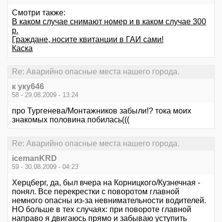
Смотри также:
В каком случае снимают номер и в каком случае 300
р.
Граждане, носите квитанции в ГАИ сами!
Каска
Re: Аварийно опасные места нашего города.
к уку646
58 - 29.08.2009 - 13:24
про Тургенева/Монтажников забыли!? тока моих
знакомых половина побилась(((
Re: Аварийно опасные места нашего города.
icemanKRD
59 - 30.08.2009 - 04:23
Херцберг, да, был вчера на Корницкого/Кузнечная -
понял. Все перекрестки с поворотом главной
немного опасны из-за невнимательности водителей.
НО больше в тех случаях: при повороте главной
направо я двигаюсь прямо и забываю уступить