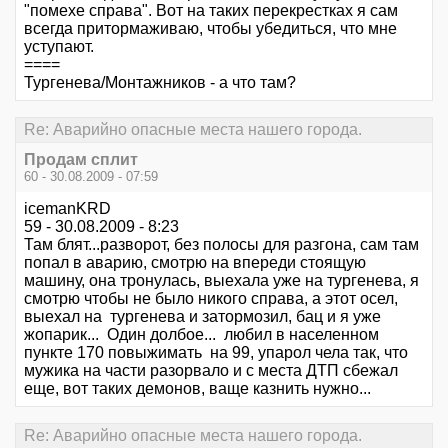
"помехе справа". Вот на таких перекрестках я сам
всегда притормаживаю, чтобы убедиться, что мне
уступают.
====
Тургенева/Монтажников - а что там?
Re: Аварийно опасные места нашего города.
Продам сплит
60 - 30.08.2009 - 07:59
icemanKRD
59 - 30.08.2009 - 8:23
Там блят...разворот, без полосы для разгона, сам там
попал в аварию, смотрю на впереди стоящую
машину, она тронулась, выехала уже на тургенева, я
смотрю чтобы не было никого справа, а этот осел,
выехал на тургенева и затормозил, бац и я уже
жопарик... Один долбое... любил в населенном
пункте 170 повыжимать на 99, упарол чела так, что
мужика на части разорвало и с места ДТП сбежал
еще, вот таких демонов, ваще казнить нужно...
Re: Аварийно опасные места нашего города.