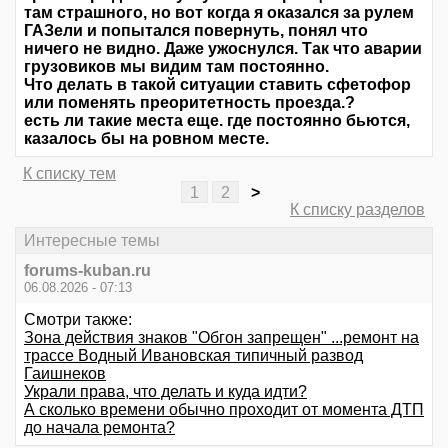
там страшного, но вот когда я оказался за рулем
ГАЗели и попытался повернуть, понял что
ничего не видно. Даже ужоснулся. Так что аварии
грузовиков мы видим там постоянно.
Что делать в такой ситуации ставить сфетофор
или поменять преоритетность проезда.?
есть ли такие места еще. где постоянно бьются,
казалось бы на ровном месте.
К списку тем
1
2
>
К списку разделов
Интересные темы
forums-kuban.ru
06.08.2026 - 07:13
Смотри также:
Зона действия знаков "Обгон запрещен" ...ремонт на
трассе Водный Ивановская типичный развод
Гаишнеков
Украли права, что делать и куда идти?
А сколько времени обычно проходит от момента ДТП
до начала ремонта?