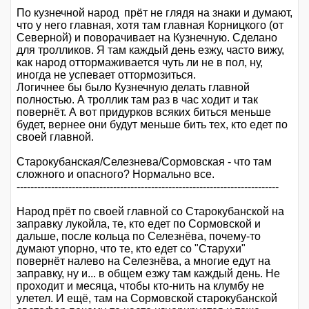
По кузнечной народ прёт не глядя на знаки и думают,
что у него главная, хотя там главная Корницкого (от
Северной) и поворачивает на Кузнечную. Сделано
для тролликов. Я там каждый день езжу, часто вижу,
как народ оттормаживается чуть ли не в пол, ну,
иногда не успевает оттормозиться.
Логичнее бы было Кузнечную делать главной
полностью. А троллик там раз в час ходит и так
повернёт. А вот придурков всяких биться меньше
будет, вернее они будут меньше бить тех, кто едет по
своей главной.
Старокубанская/Селезнева/Сормовская - что там
сложного и опасного? Нормально все.
----------------------------------------------------------------------------
Народ прёт по своей главной со Старокубанской на
заправку лукойла, те, кто едет по Сормовской и
дальше, после кольца по Селезнёва, почему-то
думают упорно, что те, кто едет со "Старухи"
повернёт налево на Селезнёва, а многие едут на
заправку, ну и... в общем езжу там каждый день. Не
проходит и месяца, чтобы кто-нить на клумбу не
улетел. И ещё, там на Сормовской старокубанской