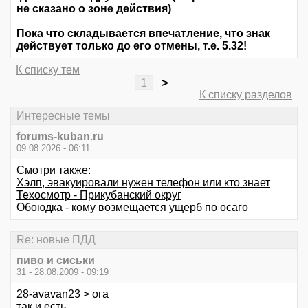
не сказано о зоне действия)
Пока что складывается впечатление, что знак
действует только до его отмены, т.е. 5.32!
К списку тем
1
>
К списку разделов
Интересные темы
forums-kuban.ru
09.08.2026 - 06:11
Смотри также:
Хэлп, эвакуировали нужен телефон или кто знает
Техосмотр - Прикубанский округ
Обоюдка - кому возмещается ущерб по осаго
Re: новые ПДД
пиво и сиськи
31 - 28.08.2009 - 09:19
28-avavan23 > ога
так и есть