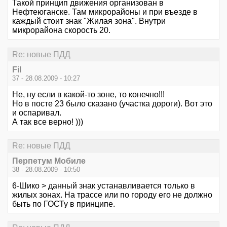
Такой принцип движения организован в
Нефтеюганске. Там микрорайоны и при въезде в
каждый стоит знак "Жилая зона". Внутри
микрорайона скорость 20.
Re: новые ПДД
Fil
37 - 28.08.2009 - 10:27
Не, ну если в какой-то зоне, то конечно!!!
Но в посте 23 было сказано (участка дороги). Вот это
и оспаривал.
А так все верно! )))
Re: новые ПДД
Перпетум Мобиле
38 - 28.08.2009 - 10:50
6-Шико > данный знак устанавливается только в
жилых зонах. На трассе или по городу его не должно
быть по ГОСТу в принципе.