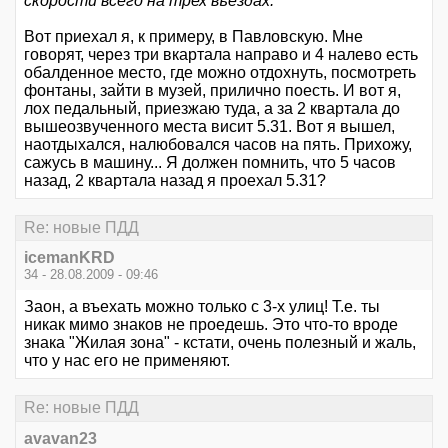
скорости всего на трех въездах.
Вот приехал я, к примеру, в Павловскую. Мне
говорят, через три вкартала направо и 4 налево есть
обалденное место, где можно отдохнуть, посмотреть
фонтаны, зайти в музей, прилично поесть. И вот я,
лох педальный, приезжаю туда, а за 2 квартала до
вышеозвученного места висит 5.31. Вот я вышел,
наотдыхался, налюбовался часов на пять. Прихожу,
сажусь в машину... Я должен помнить, что 5 часов
назад, 2 квартала назад я проехал 5.31?
Re: новые ПДД
icemanKRD
34 - 28.08.2009 - 09:46
Заон, а въехать можно только с 3-х улиц! Т.е. ты
никак мимо знаков не проедешь. Это что-то вроде
знака "Жилая зона" - кстати, очень полезный и жаль,
что у нас его не применяют.
Re: новые ПДД
avavan23