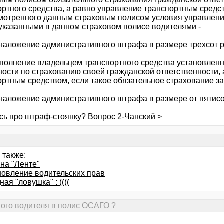
ортного средства, а равно управление транспортным сред
мотренного данным страховым полисом условия управлени
 указанными в данном страховом полисе водителями -
 наложение административного штрафа в размере трехсот р
сполнение владельцем транспортного средства установле
ности по страхованию своей гражданской ответственности,
ртным средством, если такое обязательное страхование зав
 наложение административного штрафа в размере от пятисо
есь про штраф-стоянку? Вопрос 2-Чанский >
 также:
на "Ленте"
новление водительских прав
ая "ловушка" : ((((
ного водителя в полис ОСАГО ?