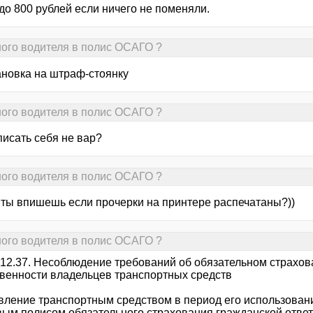
до 800 рублей если ничего не поменяли.
ного водителя в полис ОСАГО ?
ановка на штраф-стоянку
ного водителя в полис ОСАГО ?
писать себя не вар?
ного водителя в полис ОСАГО ?
к ты впишешь если прочерки на принтере распечатаны?))
ного водителя в полис ОСАГО ?
 12.37. Несоблюдение требований об обязательном страхов
твенности владельцев транспортных средств
авление транспортным средством в период его использован
вым полисом обязательного страхования гражданской отве