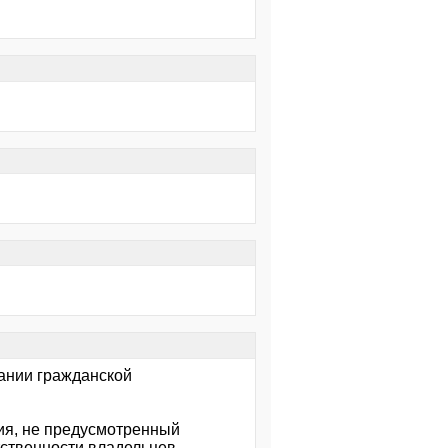
ании гражданской
ия, не предусмотренный
тственности владельцев