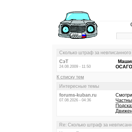
Сколько штраф за невписанного
СэТ
Машина
24.08.2009 - 11:50
ОСАГО 
К списку тем
Интересные темы
forums-kuban.ru
Смотри
07.08.2026 - 04:36
Частный
Подска
Движени
Re: Сколько штраф за невписан