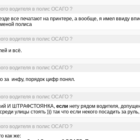
ного водителя в полис ОСАГО ?
везде все печатают на принтере, а вообще, я имел ввиду в
аменой полиса
ного водителя в полис ОСАГО ?
ей и всё.
ного водителя в полис ОСАГО ?
о за инфу, порядок цифр понял.
ного водителя в полис ОСАГО ?
упий И ШТРАФСТОЯНКА,
если
нету рядом водителя, допущен
среди улицы стоять ))) так что если некого посадить за руль, 
ного водителя в полис ОСАГО ?
то как же: