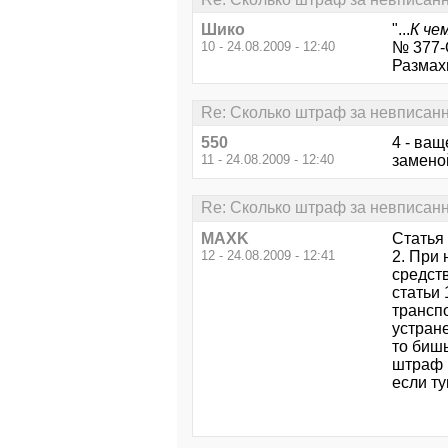
Шико
"...
К че
10 - 24.08.2009 - 12:40
№ 377-
Размах
Re: Сколько штраф за невписан
550
4 - ващ
11 - 24.08.2009 - 12:40
замено
Re: Сколько штраф за невписан
MAXK
Статья
12 - 24.08.2009 - 12:41
2. При
средств
статьи 
трансп
устран
то бишь
штраф в
если ту