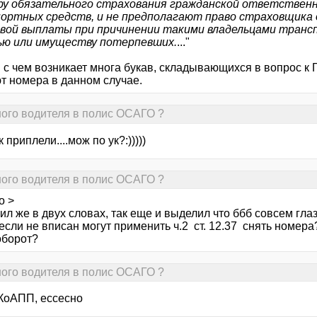
ру обязательного страхования гражданской ответственн
ортных средств, и не предполагают право страховщика
вой выплаты при причинении такими владельцами трансп
ью или имуществу потерпевших.
..."
 с чем возникает многа букав, складывающихся в вопрос к 
т номера в данном случае.
ного водителя в полис ОСАГО ?
к приплели....мож по ук?:)))))
ного водителя в полис ОСАГО ?
о >
ил же в двух словах, так еще и выделил что ббб совсем глаза
о если не вписан могут применить ч.2 ст. 12.37 снять номер
оборот?
ного водителя в полис ОСАГО ?
 КоАПП, ессесно