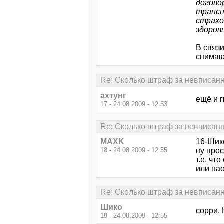
догово
трансп
страхо
здоров
В связи
снимаю
Re: Сколько штраф за невписан
ахтунг
ещё и г
17 - 24.08.2009 - 12:53
Re: Сколько штраф за невписан
MAXK
16-Шик
18 - 24.08.2009 - 12:55
ну прос
т.е. чт
или на
Re: Сколько штраф за невписан
Шико
сорри,
19 - 24.08.2009 - 12:55