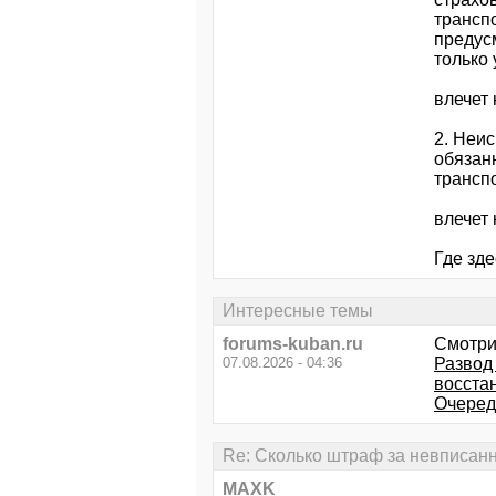
трансп
предус
только
влечет
2. Неи
обязан
транспо
влечет
Где зд
Интересные темы
forums-kuban.ru
Смотри
07.08.2026 - 04:36
Развод 
восста
Очередн
Re: Сколько штраф за невписан
MAXK