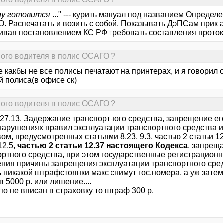
му готовится
..." --- курить мануал под названием Определ
О. Распечатать и возить с собой. Показывать ДэПСам прик 
ивая постановлением КС РФ требовать составления проток
ного водителя в полис ОСАГО ?
е какбы не все полисы печатают на принтерах, и я говорил
й полиса(в офисе ск)
ного водителя в полис ОСАГО ?
 27.13. Задержание транспортного средства, запрещение ег
 нарушениях правил эксплуатации транспортного средства 
ом, предусмотренных статьями 8.23, 9.3, частью 2 статьи 12.
12.5,
частью 2 статьи 12.37 настоящего Кодекса
, запрещ
ортного средства, при этом государственные регистрацион
ения причины запрещения эксплуатации транспортного сред
 никакой штрафстоянки макс снимут гос.номера, а уж затем
 5000 р. или лишение....
по не вписан в страховку то штраф 300 р.