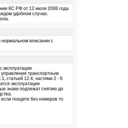
ение КС РФ от 12 июля 2006 года
аждом удобном случае.
ола.
 о нормальном вписании с
о эксплуатации
и управления транспортным
1, статьей 12.4, частями 2 - 6
ается эксплуатация
ные знаки подлежат снятию до
ства.
 если поедете без номеров то