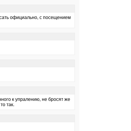
писать официально, с посещением
ного к упралению, не бросят же
то так.