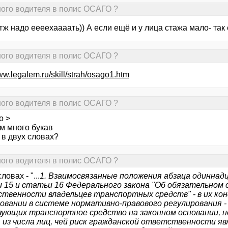
ного водителя в полис ОСАГО ?
этж надо еееехаааать)) А если ещё и у лица стажа мало- так
ного водителя в полис ОСАГО ?
www.legalem.ru/skill/strah/osago1.htm
ного водителя в полис ОСАГО ?
о >
м много букав
 в двух словах?
ного водителя в полис ОСАГО ?
ловах - "...
1. Взаимосвязанные положения абзаца одиннад
 15 и статьи 16 Федерального закона "Об обязательном
твенности владельцев транспортных средств" - в их ко
овании в системе нормативно-правового регулирования -
зующих транспортное средство на законном основании, н
, из числа лиц, чей риск гражданской ответственности я