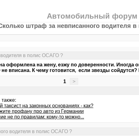
Автомобильный форум
Сколько штраф за невписанного водителя в
 водителя в полис ОСАГО ?
 оформлена на жену, езжу по доверенности. Иногда он
не вписана. К чему готовится, если звезды сойдутся? 
1
>
 также:
 таксист на законных основаниях - как?
жите профану про авто из Германии
е не по правилам: кому-то можно...
ного водителя в полис ОСАГО ?