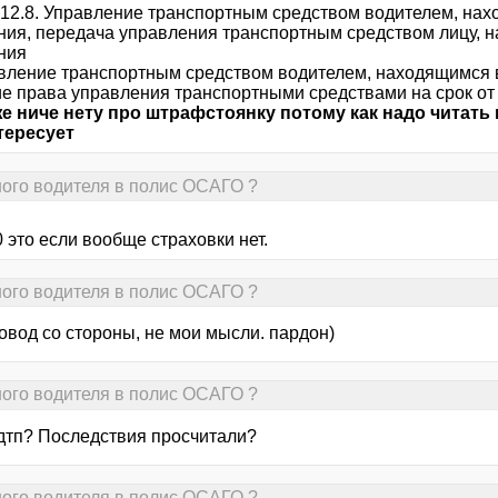
 12.8. Управление транспортным средством водителем, нах
ния, передача управления транспортным средством лицу, 
ния
авление транспортным средством водителем, находящимся в
е права управления транспортными средствами на срок от п
же ниче нету про штрафстоянку потому как надо читать в
тересует
ного водителя в полис ОСАГО ?
 это если вообще страховки нет.
ного водителя в полис ОСАГО ?
довод со стороны, не мои мысли. пардон)
ного водителя в полис ОСАГО ?
 дтп? Последствия просчитали?
ного водителя в полис ОСАГО ?