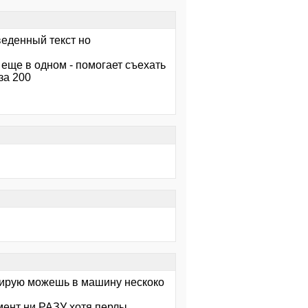
веденный текст но
 еще в одном - помогает съехать
за 200
трирую можешь в машину нескоко
мент ни РАЗУ хотя перлы