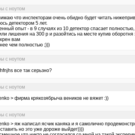
ры с ноутом
нимаю что инспекторам очень обидно будет читать нижепри
сь детектором 5 лет.
нный опыт - в 9 случаях из 10 детектор спасает полностью,
или лишения на 300 р и разойтись на месте купив оборотня 
 хрен вам
нее чем полностью ;)))
ры с ноутом
thfnjhs все так серьзно?
ры с ноутом
enko > фирма крякозябрыча веников не вяжет :))
ры с ноутом
henko > яж написал ясчик каняка и я самолично продемонс
ставить но это уже дороже выйдет))))
смешное что никто не согласился со мной на такой экспери