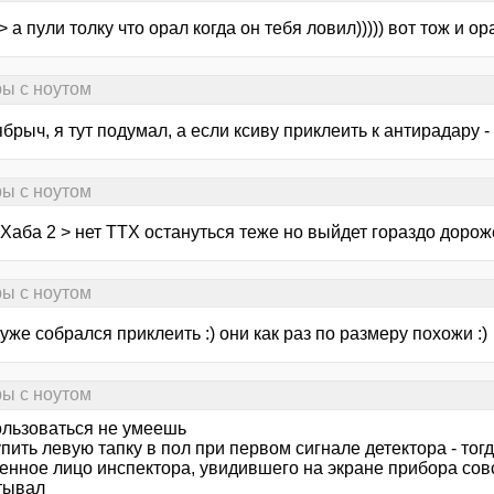
> а пули толку что орал когда он тебя ловил))))) вот тож и ора
ры с ноутом
брыч, я тут подумал, а если ксиву приклеить к антирадару 
ры с ноутом
Хаба 2 > нет ТТХ остануться теже но выйдет гораздо дороже
ры с ноутом
 уже собрался приклеить :) они как раз по размеру похожи :)
ры с ноутом
ользоваться не умеешь
пить левую тапку в пол при первом сигнале детектора - тог
енное лицо инспектора, увидившего на экране прибора сов
тывал