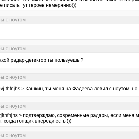
 писать тут героев немерянно)))
ры с ноутом
ры с ноутом
какой радар-детектор ты пользуешь ?
ры с ноутом
vjlthfnjhs > Кашкин, ты меня на Фадеева ловил с ноутом, но
ры с ноутом
jlthfnjhs > подтверждаю, современные радары, если меня м
, когда гонщик впереди есть )))
ры с ноутом