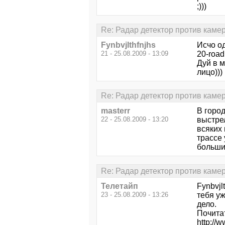
;)))
Re: Радар детектор против каме
Fynbvjlthfnjhs
Исчо од
21 - 25.08.2009 - 13:09
20-roa
Дуй в м
лицо)))
Re: Радар детектор против каме
masterr
В город
22 - 25.08.2009 - 13:20
выстрел
всяких 
трассе 
больши
Re: Радар детектор против каме
Телетайп
Fynbvjl
23 - 25.08.2009 - 13:26
тебя уж
дело.
Почита
http://