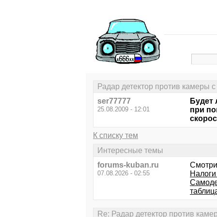
Радар детектор против камеры с
ser77777
Будет 
25.08.2009 - 12:01
при по
скорос
К списку тем
Интересные темы
forums-kuban.ru
Смотри
07.08.2026 - 02:55
Налоги
Самоде
таблиц
Re: Радар детектор против каме