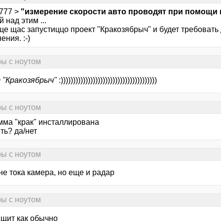
7777 >
"измерение скорости авто проводят при помощи
 над этим ...
е щас запустиццо проект "Кракозябрыч" и будет требовать д
ения. :-)
ры с ноутом
 "Кракозябрыч"
:)))))))))))))))))))))))))))))))))))))))
ры с ноутом
мма "крак" инсталлирована
ть? да/нет
ры с ноутом
 не тока камера, но еще и радар
ры с ноутом
пищит как обычно