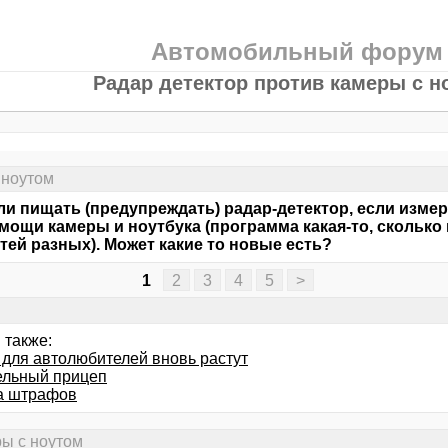
Автомобильный форум
Радар детектор против камеры с н
 ноутом
ли пищать (предупреждать) радар-детектор, если изме
мощи камеры и ноутбука (программа какая-то, сколько
тей разных). Может какие то новые есть?
1
2
3
4
5
>
 также:
 для автолюбителей вновь растут
льный прицеп
а штрафов
ры с ноутом