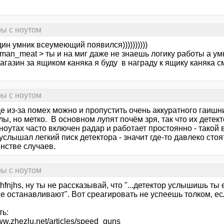
ры с ноутом
ин умник всеумеющий появился))))))))))
dman_meat > ты и на миг даже не знаешь логику работы а у
агазин за ящиком каняка я буду в награду к ящику каняка 
ры с ноутом
е из-за помех можно и пропустить очень аккуратного гаишн
ы, но метко. В основном лупят почём зря, так что их детект
ноутах часто включен радар и работает простоянно - такой
услышал легкий писк детектора - значит где-то давлеко стоя
нстве случаев.
ры с ноутом
thfnjhs, ну ты не рассказывай, что "...детектор услышишь ты
е останавливают". Вот среагировать не успеешь толком, ес
ть:
www.zhezlu.net/articles/speed_guns