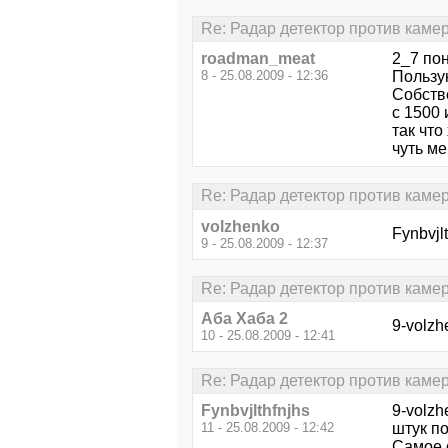
Re: Радар детектор против каме
roadman_meat
2_7 по
8 - 25.08.2009 - 12:36
Пользую
Собстве
с 1500 
так что
чуть ме
Re: Радар детектор против каме
volzhenko
Fynbvjl
9 - 25.08.2009 - 12:37
Re: Радар детектор против каме
Аба Хаба 2
9-volzh
10 - 25.08.2009 - 12:41
Re: Радар детектор против каме
Fynbvjlthfnjhs
9-volz
11 - 25.08.2009 - 12:42
штук по
Самое 