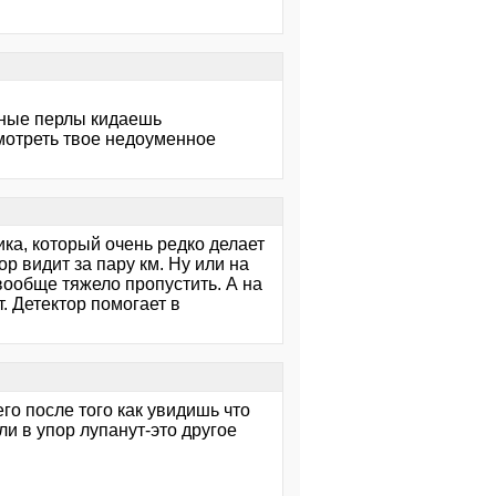
мные перлы кидаешь
смотреть твое недоуменное
ика, который очень редко делает
ор видит за пару км. Ну или на
 вообще тяжело пропустить. А на
т. Детектор помогает в
 его после того как увидишь что
ли в упор лупанут-это другое