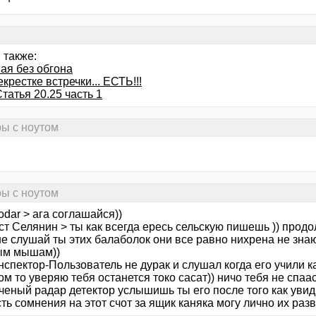
 также:
ая без обгона
крестке встречки... ЕСТЬ!!!
татья 20.25 часть 1
ры с ноутом
ры с ноутом
odar > ага соглашайся))
т Селянин > ты как всегда ересь сельскую пишешь )) продол
е слушай ты этих балаболок они все равно нихрена не знаю
ым мышам))
нспектор-Пользователь не дурак и слушал когда его учили 
м то уверяю тебя останется токо сасат)) ничо тебя не спаас
ченый радар детектор услышишь ты его после того как уви
ть сомнения на этот счот за ящик каняка могу лично их разв