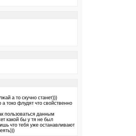
жай а то скучно станет)))
 а токо флудят что свойственно
как пользоваться данным
ет какой бы у тя не был
дишь что тебя уже останавливают
еять)))