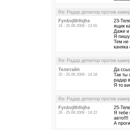
Re: Радар детектор против каме
Fynbvjlthfnjhs
23-Тел
24 - 25.08.2009 - 13:55
ящик ка
Даже и 
Я пишу 
Тем не 
каняка с
Re: Радар детектор против каме
Телетайп
Да ссыл
25 - 25.08.2009 - 14:18
Так ты 
радар в
Я то ви
Re: Радар детектор против каме
Fynbvjlthfnjhs
25-Теле
26 - 25.08.2009 - 14:22
Я тебе 
авто!!!!
А проги