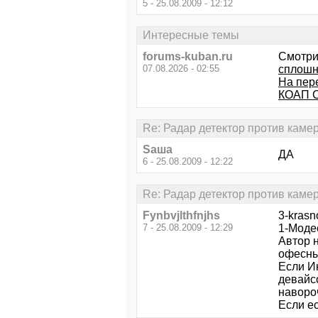
5 - 25.08.2009 - 12:12
Интересные темы
forums-kuban.ru
Смотри
07.08.2026 - 02:55
сплошн
На пере
КОАП С
Re: Радар детектор против каме
Saша
ДА
6 - 25.08.2009 - 12:22
Re: Радар детектор против каме
Fynbvjlthfnjhs
3-krasn
7 - 25.08.2009 - 12:29
1-Модес
Автор н
офесн
Если И
девайсо
наворо
Если ес