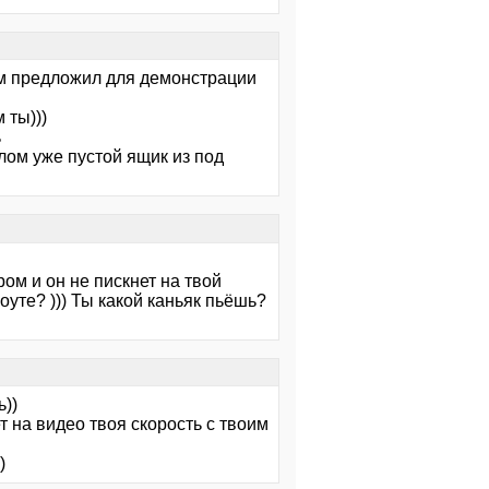
рым предложил для демонстрации
 ты)))
ь
лом уже пустой ящик из под
ром и он не пискнет на твой
уте? ))) Ты какой каньяк пьёшь?
ь))
т на видео твоя скорость с твоим
)