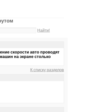
оутом
Найти!
рение скорости авто проводят
 машин на экране столько
К списку разделов