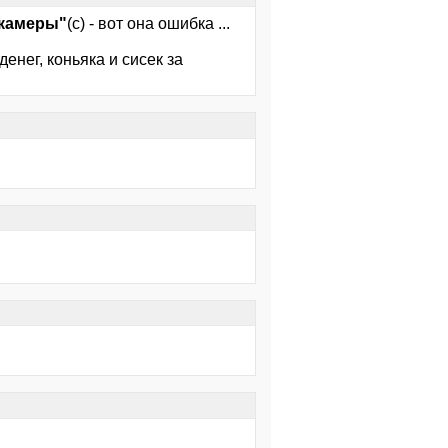
 камеры"
(с) - вот она ошибка ...
енег, коньяка и сисек за