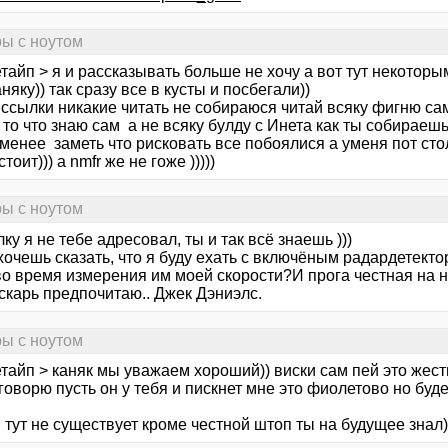
ры с ноутом
етайп > я и рассказывать больше не хочу а вот тут некото
няку)) так сразу все в кусты и посбегали))
ссылки никакие читать не собираюся читай всяку фигню сам
то что знаю сам а не всяку булду с Инета как ты собираеш
менее заметь что рисковать все побоялися а уменя пот сто
тоит))) а nmfr же не гоже )))))
ры с ноутом
ку я не тебе адресовал, ты и так всё знаешь )))
хочешь сказать, что я буду ехать с включёным радардетекто
о время измерения им моей скорости?И прога честная на но
скарь предпочитаю.. Джек Дэниэлс.
ры с ноутом
тайп > каняк мы уважаем хороший)) виски сам пей это жест
говорю пусть он у тебя и пискнет мне это фиолетово но буде
 тут не существует кроме честной штоп ты на будущее знал)