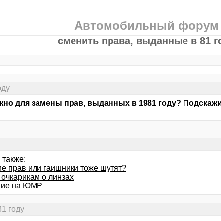
Автомобильный форум
сменить права, выданные в 81 г
оду
жно для замены прав, выданных в 1981 году? Подскаж
 также:
е прав или гаишники тоже шутят?
 очкарикам о линзах
ние на ЮМР
81 году