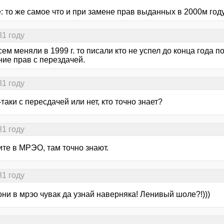
: то же самое что и при замене прав выданных в 2000м год
81 году
сем меняли в 1999 г. то писали кто не успел до конца года 
ние прав с перездачей.
81 году
-таки с пересдачей или нет, кто точно знает?
81 году
ите в МРЭО, там точно знают.
81 году
они в мрэо чувак да узнай наверняка! Ленивый шоле?!)))