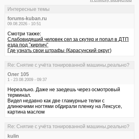
Интересные темы
forums-kuban.ru
09.08.2026 - 10:51
Смотри также:
Слабовидящий человек сел за скутер и попал в ДТП
езда под "кирпич"
Где узнать свои штрафы (Карасунский округ)
Re: Снятие с учёта тонированной машины,реально?
Олег 105
1 - 23.08.2009 - 09:37
Нереально. Даже не заедешь через осмотровый
терминал.
Видел недавно как две гламурные телки с
длинючими ногтями обдирали пленку на Лексусе,
картина маслом
Re: Снятие с учёта тонированной машины,реально?
kulin