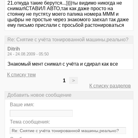
21.откуда такие берутся...))))ты видимо никогда не
снимал\СТАВИЛ АВТО,так как даже просто на
стоянку не пустят,у моего папика номера МММ и
цыфры не простые через знакомого заехал так даже
ему письмо прислали с просьбой растонироваться
Re: Снятие с учёта тонированной машины,реально?
Ditrih
24 - 24.08.2009 - 05:50
Знакомый мент снимал с учёта и сдирал как все
К списку тем
1
>
К списку разделов
Добавить новое сообщение
Ваше имя:
Тема сообщения: