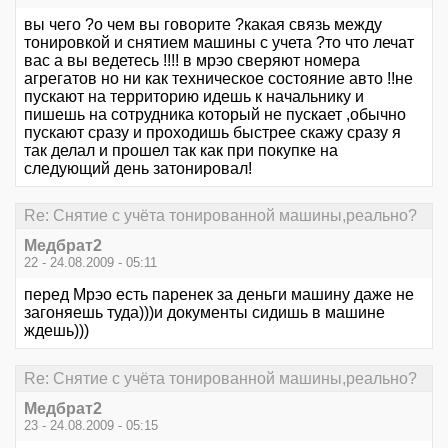
вы чего ?о чем вы говорите ?какая связь между
тонировкой и снятием машины с учета ?то что лечат
вас а вы ведетесь !!!! в мрэо сверяют номера
агрегатов но ни как техническое состояние авто !!не
пускают на территорию идешь к начальнику и
пишешь на сотрудника который не пускает ,обычно
пускают сразу и проходишь быстрее скажу сразу я
так делал и прошел так как при покупке на
следующий день затонировал!
Re: Снятие с учёта тонированной машины,реально?
Медбрат2
22 - 24.08.2009 - 05:11
перед Мрэо есть паренек за деньги машину даже не
загоняешь туда)))и документы сидишь в машине
ждешь)))
Re: Снятие с учёта тонированной машины,реально?
Медбрат2
23 - 24.08.2009 - 05:15