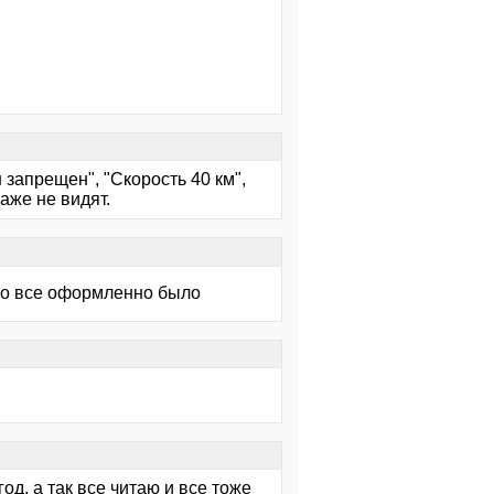
 запрещен", "Скорость 40 км",
 даже не видят.
дно все оформленно было
од, а так все читаю и все тоже