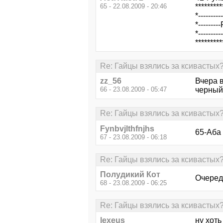
65 - 22.08.2009 - 20:46
*********
*-------
*--------
*-------
*********
Re: Гайцы взялись за ксивастых
zz_56
Вчера в
66 - 23.08.2009 - 05:47
черный
Re: Гайцы взялись за ксивастых
Fynbvjlthfnjhs
65-Аба
67 - 23.08.2009 - 06:18
Re: Гайцы взялись за ксивастых
Полудикий Кот
Очередн
68 - 23.08.2009 - 06:25
Re: Гайцы взялись за ксивастых
lexeus
ну хоть