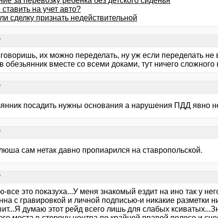
ие за перевозку ребенка без детского сиденья
 ставить на учет авто?
ли сделку признать недействительной
?
 говоришь, их можно переделать, ну уж если переделать не
в обезьянник вместе со всеми доками, тут ничего сложного 
?
ьянник посадить нужны основания а нарушения ПДД явно не
?
люша сам нетак давно пропиарился на ставропольской.
?
-все это показуха...У меня знакомый ездит на ино так у не
на с гравировкой и личной подписью-и никакие разметки ни
ит...Я думаю этот рейд всего лишь для слабых ксиватых...З
го моста в сторону центра по крайней правой полосе и сце