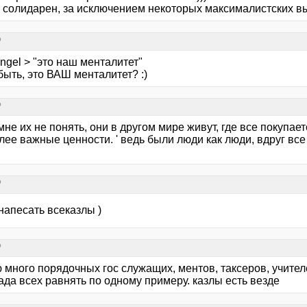
 - солидарен, за исключением некоторых максималистских в
?
ngel > "это наш менталитет"
ыть, это ВАШ менталитет? :)
?
 мне их не понять, они в другом мире живут, где все покупает
лее важные ценности. ' ведь были люди как люди, вдруг все 
?
напесать всеказлы )
?
 много порядочных гос служащих, ментов, таксеров, учител
нада всех равнять по одному примеру. казлы есть везде