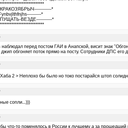
**************************
---КРАКОЗЯБРЫЧ------------*
-Fynbvjlthfnjhs----------*
---ПУЩАТЬ-ВЕЗДЕ-----------*
**************************
?
 наблюдал перед постом ГАИ в Анапской, висит знак "Обгон
 джип обгоняет поток прямо на посту. Сотрудники ДПС его
?
 Хаба 2 > Неплохо бы было но токо постарайся штоп соли
?
ые сопли...)))
?
 бы что-то поменялось в России к лучшему а за прошедший г