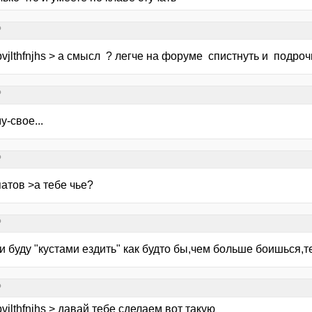
?
vjlthfnjhs > а смысл ? легче на форуме спистнуть и подроч
?
-свое...
?
атов >а тебе чье?
?
 и буду "кустами ездить" как будто бы,чем больше боишься,
?
vjlthfnjhs > давай тебе сделаем вот такую