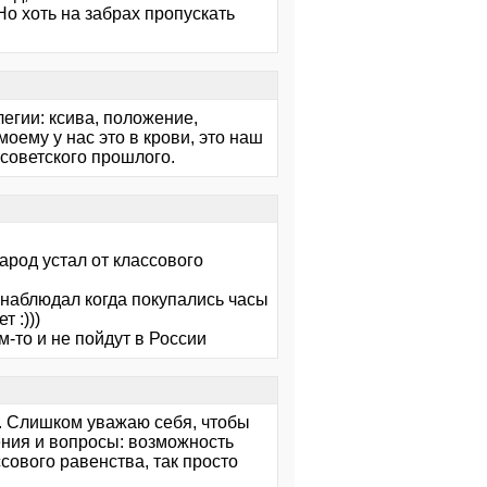
Но хоть на забрах пропускать
легии: ксива, положение,
оему у нас это в крови, это наш
а советского прошлого.
народ устал от классового
м наблюдал когда покупались часы
 :)))
-то и не пойдут в России
но. Слишком уважаю себя, чтобы
ения и вопросы: возможность
ссового равенства, так просто