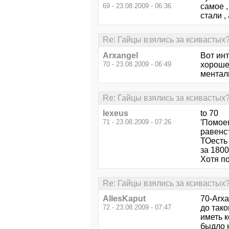
69 - 23.08.2009 - 06:36
самое ,
стали ,
Re: Гайцы взялись за ксивастых
Arxangel
Вот инт
70 - 23.08.2009 - 06:49
хороше
ментали
Re: Гайцы взялись за ксивастых
lexeus
to 70
71 - 23.08.2009 - 07:26
'Помоем
равенст
ТОесть 
за 1800
Хотя п
Re: Гайцы взялись за ксивастых
AllesKaput
70-Arxa
72 - 23.08.2009 - 07:47
до так
иметь к
быдло н