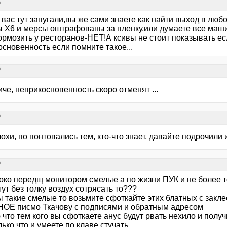
?
 вас тут запугали,вы же сами знаете как найти выход в любо
ы Х6 и мерсы оштрафованы за пленку,или думаете все маши
ормозить у ресторанов-НЕТ!А ксивы не стоит показывать есл
сновенность если помните такое...
?
иче, неприкосновенность скоро отменят ...
?
охи, по понтовались тем, кто-что знает, давайте подрочили 
?
токо передщ монитором смелые а по жизни ПУК и не более т
тут без толку воздух сотрясать то???
ы такие смелые то возьмите сфоткайте этих блатных с закл
ОЕ писмо Ткачову с подписями и обратным адресом
что тем кого вы сфоткаете анус будут рвать нехило и полу
лько что и умеете по клаве стучать