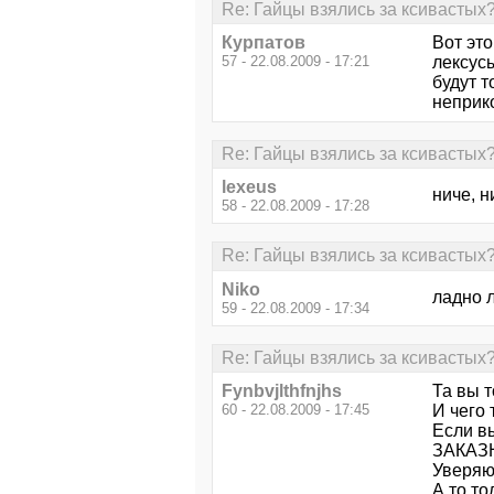
Re: Гайцы взялись за ксивастых
Курпатов
Вот это
57 - 22.08.2009 - 17:21
лексус
будут т
неприко
Re: Гайцы взялись за ксивастых
lexeus
ниче, н
58 - 22.08.2009 - 17:28
Re: Гайцы взялись за ксивастых
Niko
ладно л
59 - 22.08.2009 - 17:34
Re: Гайцы взялись за ксивастых
Fynbvjlthfnjhs
Та вы 
60 - 22.08.2009 - 17:45
И чего 
Если в
ЗАКАЗН
Уверяю 
А то то