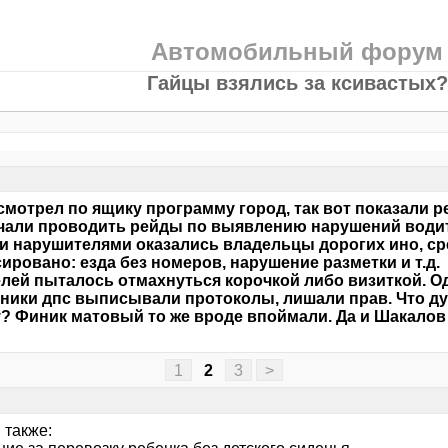
Автомобильный форум
Гайцы взялись за ксивастых?
смотрел по ящику программу город, так вот показали р
чали проводить рейды по выявлению нарушений водит
 нарушителями оказались владельцы дорогих ино, с
ировано: езда без номеров, нарушение разметки и т.д
лей пыталось отмахнуться корочкой либо визиткой. Одн
ники дпс выписывали протоколы, лишали прав. Что ду
? Финик матовый то же вроде впоймали. Да и Шакалов 
1
2
3
>
 также: