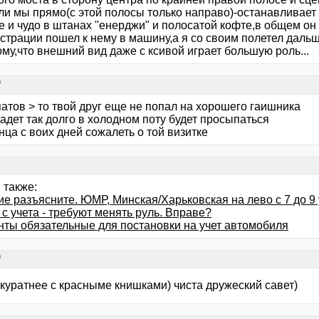
ли мы прямо(с этой полосы только направо)-останавливает
е и чудо в штанах "енерджи" и полосатой кофте,в общем он
трации пошел к нему в машину,а я со своим полетел дальше
ому,что внешний вид даже с ксивой играет большую роль...
?
атов > то твой друг еще не попал на хорошего гаишника
адет так долго в холодном поту будет просыпаться
нца с воих дней сожалеть о той визитке
 также:
е разъясните. ЮМР, Минская/Харьковская на лево с 7 до 9 
с учета - требуют менять руль. Вправе?
нты обязательные для постановки на учет автомобиля
?
акуратнее с красныме книшками) чиста дружеский савет)