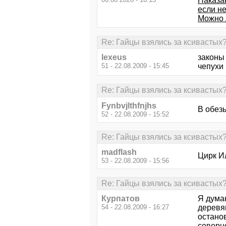
Наказан
если не
Можно 
Re: Гайцы взялись за ксивастых
lexeus
законы
51 - 22.08.2009 - 15:45
чепухи 
Re: Гайцы взялись за ксивастых
Fynbvjlthfnjhs
В обез
52 - 22.08.2009 - 15:52
Re: Гайцы взялись за ксивастых
madflash
Цирк И
53 - 22.08.2009 - 15:56
Re: Гайцы взялись за ксивастых
Курпатов
Я думаю
54 - 22.08.2009 - 16:27
деревян
останов
северно