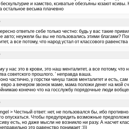
 бескультурие и хамство, ксиватые обезъяны юзают ксивы. 
 а остальное весьма плачевно
?
ересно ответьте себе только честно: будь у вас такие приви
е авто; неужели бы вы не пользовались этими благами? Пом
тет, а все потому, что народ устал от классового равенств
?
у у нас это в крови, это наш менталитет, а все потому, что 
ва советского прошлого. ' неправда ваша.
оно частично, у горстки чинуш таков менталитет и есть, са
 евро а вечером звонок маме, мама положи денег на мой счет
ойнимаю конечно что на госслужбу порядочные люди вобщем
?
ngel > Честный ответ: нет, не пользовался бы, ибо против
ого опускаться. Чтобы предупредить возможные предполож
сиву есть, но даже мысли не возникло ни разу. А насчет кла
еправильно это равенство понимает :)))