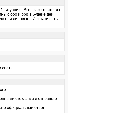
й ситуации...Вот скажите,что все
ны с ооо и ррр в будние дни
и они липовые...И кстати есть
и спать
ого
еенными стекла ми и отправьте
чите официальный ответ