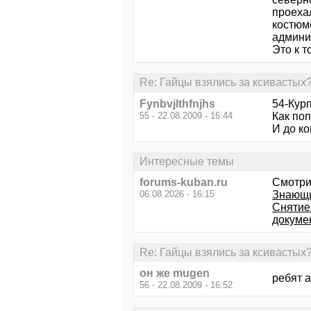
проеха
костюм
админис
Это к т
Re: Гайцы взялись за ксивастых
Fynbvjlthfnjhs
54-Курп
55 - 22.08.2009 - 16:44
Как поп
И до ко
Интересные темы
forums-kuban.ru
Смотри
06.08.2026 - 16:15
Знающи
Снятие 
докуме
Re: Гайцы взялись за ксивастых
он же mugen
ребят 
56 - 22.08.2009 - 16:52