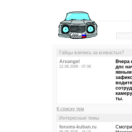
Гайцы взялись за ксивастых?
Arxangel
Вчера 
22.08.2009 - 07:06
дпс на
явными
зафикс
водите
сотруд
камеру
ты.
К списку тем
Интересные темы
forums-kuban.ru
Смотри
06.08.2026 - 16:15