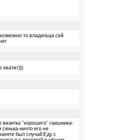
 возможно то владельца сей
нет
 хватит)))
го визитка "хорошего" гаишника-
 синька-ничто его не
наеете был случай:Еду с
пился я с десяткой в общем