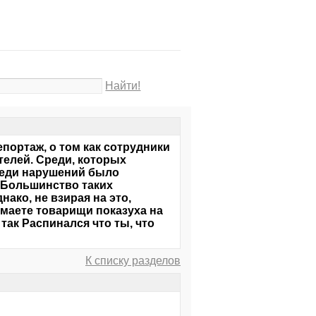
Найти!
епортаж, о том как сотрудники
елей. Среди, которых
реди нарушений было
. Большинство таких
ако, не взирая на это,
маете товарищи показуха на
так Распинался что ты, что
К списку разделов