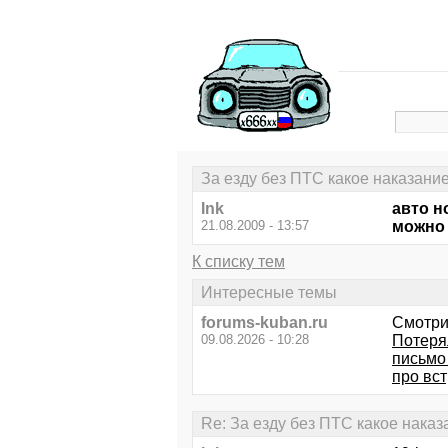
За езду без ПТС какое наказани
Ink
авто н
21.08.2009 - 13:57
можно 
К списку тем
Интересные темы
forums-kuban.ru
Смотри
09.08.2026 - 10:28
Потерял
письмо 
про вст
Re: За езду без ПТС какое нака