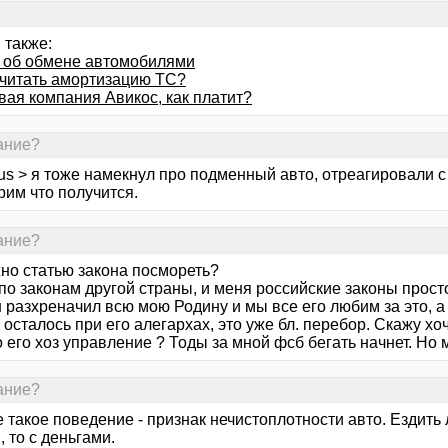
 также:
 об обмене автомобилями
считать амортизацию ТС?
вая компания Авикос, как платит?
зание?
eus > я тоже намекнул про подменный авто, отреагировали 
рим что получится.
зание?
жно статью закона посмореть?
по законам другой страны, и меня российские законы прост
 разхреначил всю мою Родину и мы все его любим за это, а
осталось при его алегархах, это уже бл. перебор. Скажу х
о его хоз управление ? Тоды за мной фсб бегать начнет. Но м
зание?
такое поведение - признак нечистоплотности авто. Ездить 
, то с деньгами.