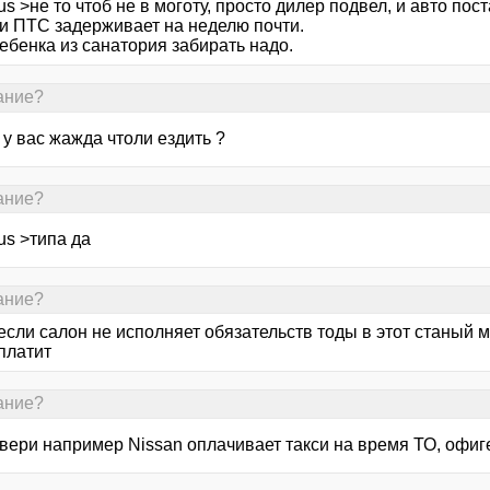
us >не то чтоб не в моготу, просто дилер подвел, и авто по
 и ПТС задерживает на неделю почти.
ебенка из санатория забирать надо.
зание?
, у вас жажда чтоли ездить ?
зание?
us >типа да
зание?
если салон не исполняет обязательств тоды в этот станый ми
платит
зание?
вери например Nissan оплачивает такси на время ТО, офиге