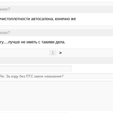
зание?
ечистоплотности автосалона, конечно же
зание?
угу.....лучше не иметь с такими дела.
1
>