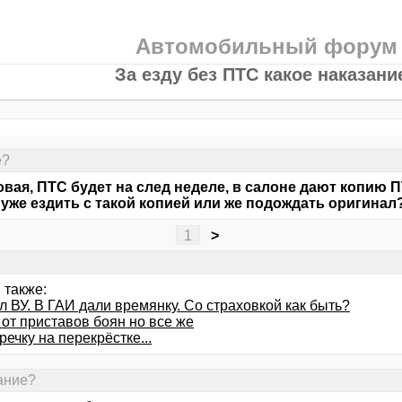
Автомобильный форум
За езду без ПТС какое наказани
е?
овая, ПТС будет на след неделе, в салоне дают копию 
уже ездить с такой копией или же подождать оригинал
1
>
 также:
 ВУ. В ГАИ дали времянку. Со страховкой как быть?
от приставов боян но все же
речку на перекрёстке...
зание?