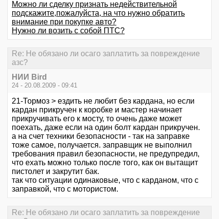
Можно ли сделку признать недействительной
подскажите,пожалуйста, на что нужно обратить
внимание при покупке авто?
Нужно ли возить с собой ПТС?
Re: Не обязано ли осаго заплатить за повреждение
азс?
НИИ Bird
24 - 20.08.2009 - 09:41
21-Тормоз > ездить не любит без кардана, но если
кардан прикручен к коробке и мастер начинает
прикручивать его к мосту, то очень даже может
поехать, даже если на один болт кардан прикручен.
а на счет техники безопасности - так на заправке
тоже самое, получается. заправщик не выполнил
требования правил безопасности, не предупредил,
что ехать можно только после того, как он вытащит
пистолет и закрутит бак.
так что ситуации одинаковые, что с карданом, что с
заправкой, что с мотористом.
Re: Не обязано ли осаго заплатить за повреждение