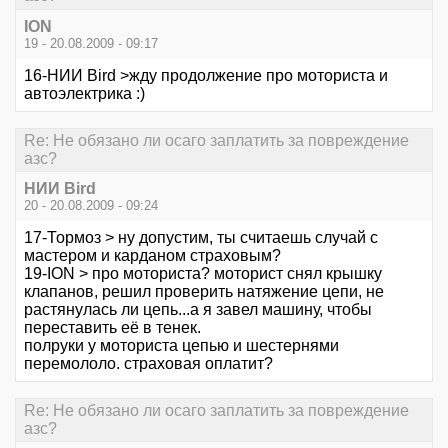
ION
19 - 20.08.2009 - 09:17
16-НИИ Bird >жду продолжение про моториста и
автоэлектрика :)
Re: Не обязано ли осаго заплатить за повреждение
азс?
НИИ Bird
20 - 20.08.2009 - 09:24
17-Тормоз > ну допустим, ты считаешь случай с
мастером и карданом страховым?
19-ION > про моториста? моторист снял крышку
клапанов, решил проверить натяжение цепи, не
растянулась ли цепь...а я завел машину, чтобы
переставить её в тенек.
полруки у моториста цепью и шестернями
перемололо. страховая оплатит?
Re: Не обязано ли осаго заплатить за повреждение
азс?