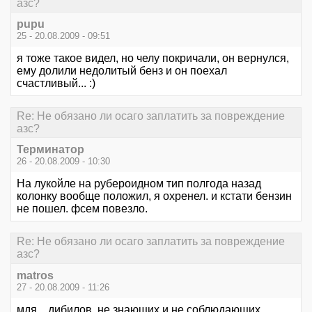
азс?
pupu
25 - 20.08.2009 - 09:51
я тоже такое видел, но челу покричали, он вернулся,
ему долили недолитый бенз и он поехал
счастливый... :)
Re: Не обязано ли осаго заплатить за повреждение
азс?
Терминатор
26 - 20.08.2009 - 10:30
На лукойле на рубероидном тип полгода назад
колонку вообще положил, я охренел. и кстати бензин
не пошел. фсем повезло.
Re: Не обязано ли осаго заплатить за повреждение
азс?
matros
27 - 20.08.2009 - 11:26
мдя... дибилов, не знающих и не соблюдающих