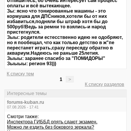
отпишитесь, бо очень интересует сам процесс
оплаты и всё вытекающее.
Зы: ясно что тонированные машины - это
кормушка для ДПСников,хотели бы от них
избавиться,подняли бы штраф хотя бы до
500руб!Ведь за ремни то взялись-и народ
пристегнулся.
Зыы: родители естесственно идею не одобряют,
но я пообещал, что как только детство в ж"пе
перестанет играть,сразу пересяду обратно в
аквариум.Надеюсь не раньше 25летия.
Зыыы: заранее спасибо за "ПОМИДОРЫ"
Зыыыы: регион 93)))
К списку тем
1
>
К списку разделов
Интересные темы
forums-kuban.ru
07.08.2026 - 17:41
Смотри также:
Инспектора ГИББД опять сдают экзамен.
Можно ли ездить без бокового зеркала?