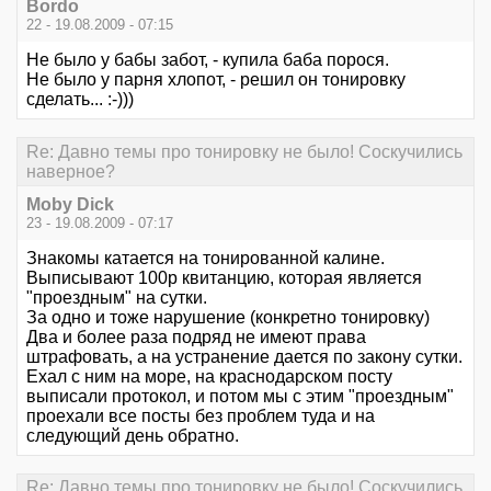
Bordo
22 - 19.08.2009 - 07:15
Не было у бабы забот, - купила баба порося.
Не было у парня хлопот, - решил он тонировку
сделать... :-)))
Re: Давно темы про тонировку не было! Соскучились
наверное?
Moby Dick
23 - 19.08.2009 - 07:17
Знакомы катается на тонированной калине.
Выписывают 100р квитанцию, которая является
"проездным" на сутки.
За одно и тоже нарушение (конкретно тонировку)
Два и более раза подряд не имеют права
штрафовать, а на устранение дается по закону сутки.
Ехал с ним на море, на краснодарском посту
выписали протокол, и потом мы с этим "проездным"
проехали все посты без проблем туда и на
следующий день обратно.
Re: Давно темы про тонировку не было! Соскучились