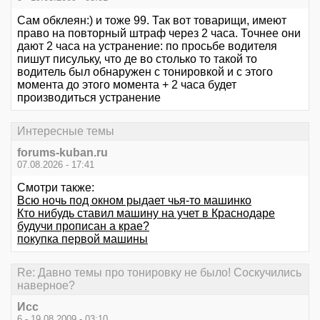
Сам обклеян:) и тоже 99. Так вот товарищи, имеют
право на повторный штраф через 2 часа. Точнее они
дают 2 часа на устранение: по просьбе водителя
пишут писульку, что де во столько то такой то
водитель был обнаружен с тонировкой и с этого
момента до этого момента + 2 часа будет
производиться устранение
Интересные темы
forums-kuban.ru
07.08.2026 - 17:41
Смотри также:
Всю ночь под окном рыдает чья-то машинко
Кто нибудь ставил машину на учет в Краснодаре
будучи прописан а крае?
покупка первой машины
Re: Давно темы про тонировку не было! Соскучились
наверное?
Исс
6 - 19.08.2009 - 03:10