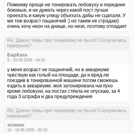
Помоему проще не тонировать лобовуху и передние
боковые, и не думать через какой пост лучше
проехать и какую улицу объехать дабы не сцапали. У
мя тож возраст пацанячий :) но таким не страдаю)
очень хочу неон на днище, но низя, поэтому отпадает
Re: Давно темы про тонировку не было! Соскучились
наверное?
БарКаss
9 - 19.08.2009 - 04:56
у меня возраст не пацанячий, но в аквариуме
чувствую как голый на площади, да и вряд-ли
поездив в тонированной машине потом сможешь
ездить в аквариуме. моя затонирована наглухо
кроме лобовухи, на постах стёкла не опускаю, за 4
года 3 штрафа и два предупреждения
Re: Давно темы про тонировку не было! Соскучились
наверное?
эскимо
10 - 19.08.2009 - 05:02