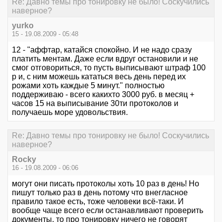
Re: Давно темы про тонировку не было! Соскучились
наверное?
yurko
15 - 19.08.2009 - 05:48
12 - "аффтар, катайся спокойно. И не надо сразу
платить ментам. Даже если вдруг остановили и не
смог отговориться, то пусть выписывают штраф 100
р и, с ним можешь кататься весь день перед их
рожами хоть каждые 5 минут." полностью
поддерживаю - всего какихто 3000 руб. в месяц +
часов 15 на выписывание 30ти протоколов и
получаешь море удовольствия.
Re: Давно темы про тонировку не было! Соскучились
наверное?
Rocky
16 - 19.08.2009 - 06:06
могут они писать протоколы хоть 10 раз в день! Но
пишут только раз в день потому что внегласное
правило такое есть, тоже человеки всё-таки. И
вообще чаще всего если останавливают проверить
документы, то про тонировку ничего не говорят