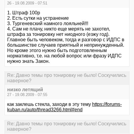
26 - 19.08.2009 - 07:51
1. Штраф 100р
2. Есть сутки на устранение
3. Тургеневский намного лояльней!!!
4. Сам не плачу, никто еще мерять не захотел,
штрафа за тонировку нет ниодного (езжу год).
Главное быть человеком, тогда и разговор с ИДПС в
большинстве случаев приятный и непринужденный.
Но кроме этого нужно быть подготовленным
нормативно, т.е. на любой вопрос или фразу ИДПС
нужно знать Закон.
Re: Давно темы про тонировку не было! Соскучились
наверное?
низко летящий
27 - 19.08.2009 - 07:55
как заклешь стекла, заходи в эту тему
https://forums-
kuban.ru/auto/thread3266.html#end
Re: Давно темы про тонировку не было! Соскучились
наверное?