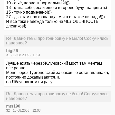
10 - а чё, вариант нормальный!)))
13 - фига себе, если ещё и в городе будут напрягать(
15 - точно подмечено!)))
27 - дык там про фонари,а м и н е такое ни нада!)))
И всё таки надежда только на ЧЕЛОВЕЧНОСТЬ
дпсников!)
Re: Давно темы про тонировку не было! Соскучились
наверное?
bigi26
31 - 19.08.2009 - 11:31
Лучше ехать через Яблуновский мост, там ментам
все равно!!!
Меня через Тургеневский за баковые останавливают,
постоянно докапываются, а
на Яблуновском ни разу!!!
Re: Давно темы про тонировку не было! Соскучились
наверное?
mts190
32 - 19.08.2009 - 12:03