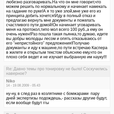
любезно разговаривать.На что он мне говорит,что
можем решить по нормальному и начинает намекать
на гадание по руке!А я то уже злой,мне уже его из
принципа добить хочется!Иду в полный отказ и
предлагаю вернуть мне документы и пожелать
счастливого пути домой!Он начинает уговаривать
меня на протокол,типо мол всего 100 руб.,а ему он
очень нужен!Раз пошла такая пьянка,то думаю, идите
вы добры молодцы лесом и опять отказываюсь от
его "непристойного" предложения!Получаю
докуманты и иду к машине,по пути встречаю Каспера
в жилете и открытым текстом объясняю ему,что он
плохо себя ведет и не изучает выбранную им науку!!!
Re: Давно темы про тонировку не было! Соскучились
наверное?
Niko
14 - 19.08.2009 - 05:43
ну-ну, в след раз в козлятнике с бомжарами пару
дней экспертизы подождешь,- рассказы другие будут,
если вообще будут ггы