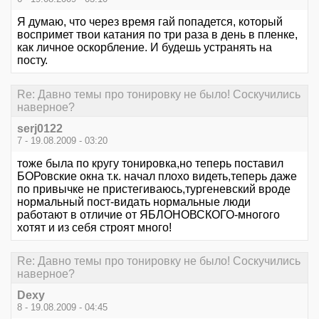
Я думаю, что через время гай попадется, который
воспримет твои катания по три раза в день в пленке,
как личное оскорбление. И будешь устранять на
посту.
Re: Давно темы про тонировку не было! Соскучились
наверное?
serj0122
7 - 19.08.2009 - 03:20
тоже была по кругу тонировка,но теперь поставил
БОРовские окна т.к. начал плохо видеть,теперь даже
по привычке не пристегиваюсь,тургеневский вроде
нормальный пост-видать нормальные люди
работают в отличие от ЯБЛОНОВСКОГО-многого
хотят и из себя строят много!
Re: Давно темы про тонировку не было! Соскучились
наверное?
Dexy
8 - 19.08.2009 - 04:45