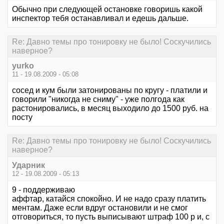
Обычно при следующей остановке говоришь какой
инспектор тебя останавливал и едешь дальше.
Re: Давно темы про тонировку не было! Соскучились
наверное?
yurko
11 - 19.08.2009 - 05:08
сосед и кум были затонированы по кругу - платили и
говорили "никогда не сниму" - уже полгода как
растонировались, в месяц выходило до 1500 руб. на
посту
Re: Давно темы про тонировку не было! Соскучились
наверное?
Ударник
12 - 19.08.2009 - 05:13
9 - поддерживаю
аффтар, катайся спокойно. И не надо сразу платить
ментам. Даже если вдруг остановили и не смог
отговориться, то пусть выписывают штраф 100 р и, с