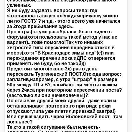
уклееных.
Я не буду задавать вопросы типа: где
затонировать,какую плёнку,американку,можно
ли по ГОСТУ ? и т.д. - этого всего уже начитался
за 2года пребывания здесь.
Про штрафы уже разобрался, благо видео с
форума(хотя пользовать такой метод у нас не
вариант)...тоже помогло!Так что никаких
хитростей типа опускания передних стекол в
мороз(хотя "В Краснодаре зимы нед"(с)) или
пережидания времени,пока иДПС отвернется
применять не буду, бо не такой)))
Предстоит много(около 3х) раз в день
пересекать Тургеневский ПОСТ.Отсюда вопрос:
заплатив,например, с утра "штраф" в размере
50р между ТП и ВУ, нагибают ли менты скажем
через 2часа при повторном пересечении поста?
(настолько ли они нечеловечны)?
По отзывам друзей моих друзей - даже если и
останавливают повторно,то при виде рожи
отпускают,типа уже платил,приезжай завтра!)
Или лучше ездить через Яблоновский пост - там
лояльнее?
Те,кто в такой ситуевине был или есть-