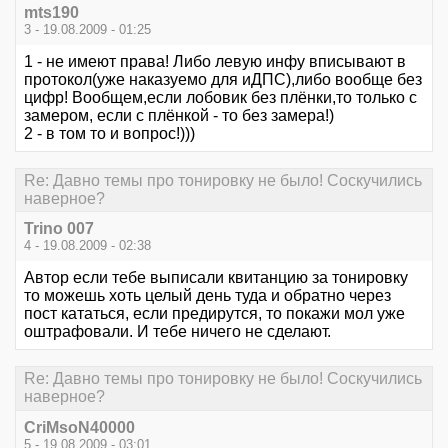
mts190
3 - 19.08.2009 - 01:25
1 - не имеют права! Либо левую инфу вписывают в
протокол(уже наказуемо для иДПС),либо вообще без
цифр! Вообщем,если лобовик без плёнки,то только с
замером, если с плёнкой - то без замера!)
2 - в том то и вопрос!)))
Re: Давно темы про тонировку не было! Соскучились
наверное?
Trino 007
4 - 19.08.2009 - 02:38
Автор если тебе выписали квитанцию за тонировку
то можешь хоть целый день туда и обратно через
пост кататься, если предирутся, то покажи мол уже
оштрафовали. И тебе ничего не сделают.
Re: Давно темы про тонировку не было! Соскучились
наверное?
CriMsoN40000
5 - 19.08.2009 - 03:01