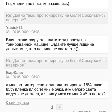
Ггг, мнения по постам разошлись(
Re: Давно темы про тонировку не было! Соскучились
наверное?
Yasick11
33 - 20.08.2009 - 08:35
Блин, люди, жируете, платите за проезд на
тонированной машине. Отдайте лучше лишние
деньги мне, а то на пиво не хватает. :-))
Re: Давно темы про тонировку не было! Соскучились
наверное?
БарКаss
34 - 20.08.2009 - 08:39
а мне вот интересно, с завода тонировка 18% плюс
85% плёнка плюс тёмные очки, я-ж белого света
видеть не должен, а я вижу, мож со мной чёта не так?
К списку тем
1
>
К списку разделов