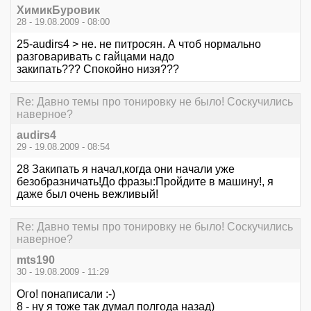
ХимикБуровик
28 - 19.08.2009 - 08:00
25-audirs4 > не. не питросян. А чтоб нормально
разговаривать с гайцами надо
закипать??? Спокойно низя???
Re: Давно темы про тонировку не было! Соскучились
наверное?
audirs4
29 - 19.08.2009 - 08:54
28 Закипать я начал,когда они начали уже
безобразничать!До фразы:Пройдите в машину!, я
даже был очень вежливый!
Re: Давно темы про тонировку не было! Соскучились
наверное?
mts190
30 - 19.08.2009 - 11:29
Ого! понаписали :-)
8 - ну я тоже так думал полгода назад)