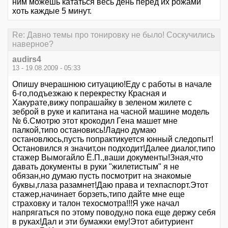
ним можешь кататься весь день перед их рожами
хоть каждые 5 минут.
Re: Давно темы про тонировку не было! Соскучились
наверное?
audirs4
13 - 19.08.2009 - 05:33
Опишу вчерашнюю ситуацию!Еду с работы в начале
6-го,подъезжаю к перекрестку Красная и
Хакурате,вижу попрашайку в зеленом жилете с
зеброй в руке и капитана на часной машине модель
№ 6.Смотрю этот крокодил Гена машет мне
палкой,типо остановись!Ладно думаю
остановлюсь,пусть попрактикуется юнный следопыт!
Остановился я значит,он подходит!Далее диалог,типо
стажер Вымогайло Ё.П.,ваши документы!Зная,что
давать документы в руки "жилетистым" я не
обязан,но думаю пусть посмотрит на знакомые
буквы,глаза разамнет!Даю права и техпаспорт.Этот
стажер,начинает борзеть,типо дайте мне еще
страховку и талон техосмотра!!!Я уже начал
напрягаться по этому поводу,но пока еще держу себя
в руках!Дал и эти бумажки ему!Этот абитуриент