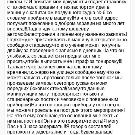
школы ГаИ почитав мои документы,отдает страховку
с талоном,а с правами и техпаспортом идет в
машину с капитаном воздушного судна № 6 со
словами пройдите в машину!На что в свой адрес
получает пожелание о добром здравии на много лет
вперед!!!Ладно иду к этому шедевру
автомобилестроения и понемногу начинаю закипать!
Подхожу,не присаживаясь в машину в открытое окно
сообщаю старшему,что его ученик может получить
двойку за поведение с записью в дневник.На что он
улыбаясь, соглашается и предлагает мне
присеть,чтобы выписать мне штраф за тонировку!!!
Так как я уже закипел окончательно к тому
времени,т.к. жарко на улице,я сообщаю ему что он
может написать протокол,только после того как мы
произведем замеры светопропускания моих
передних боковых стекол!(зная,что данные
манипуляции могут проводиться только на
стационарных постах и человеком с поверенным
прибором)На что он говорит прибора у него нет,но
мы можем проехать на пост для этого мероприятия!
На что я ему сообщаю,что основания мне ехать с
ним на пост нет!Он на это говорит,что есть!Я могу
Вас на 3 часа задержать!!!Я говорю составляй
протокол на задержание и тогда будем дальше