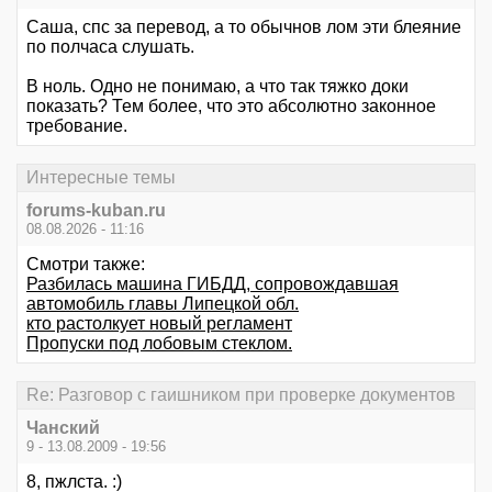
Саша, спс за перевод, а то обычнов лом эти блеяние
по полчаса слушать.
В ноль. Одно не понимаю, а что так тяжко доки
показать? Тем более, что это абсолютно законное
требование.
Интересные темы
forums-kuban.ru
08.08.2026 - 11:16
Смотри также:
Разбилась машина ГИБДД, сопровождавшая
автомобиль главы Липецкой обл.
кто растолкует новый регламент
Пропуски под лобовым стеклом.
Re: Разговор с гаишником при проверке документов
Чанский
9 - 13.08.2009 - 19:56
8, пжлста. :)