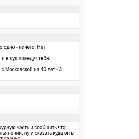
 одно - ничего. Нет
 и в суд поведут тебя.
с Московской на 40 лет - 3
журную часть и сообщить что
янении, ну и сказать куда он в
твование.