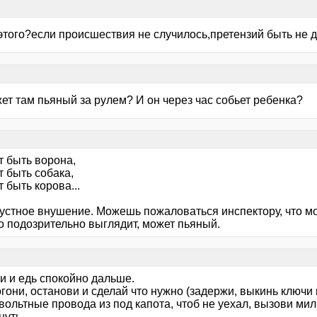
этого?если происшествия не случилось,претензий быть не 
ет там пьяный за рулем? И он через час собьет ребенка?
т быть ворона,
 быть собака,
 быть корова...
 устное внушение. Можешь пожаловаться инспектору, что мо
о подозрительно выглядит, может пьяный.
и и едь спокойно дальше.
гони, останови и сделай что нужно (задержи, выкинь ключи 
ольтные провода из под капота, чтоб не уехал, вызови мил
нуть.