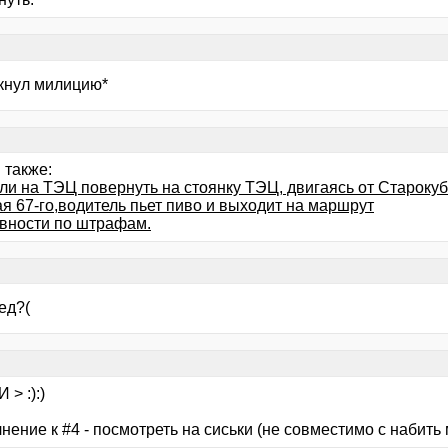
кнул милицию*
 также:
ли на ТЭЦ повернуть на стоянку ТЭЦ, двигаясь от Староку
я 67-го,водитель пьет пиво и выходит на маршрут
авности по штрафам.
ед?(
 > :):)
нение к #4 - посмотреть на сиськи (не совместимо с набить