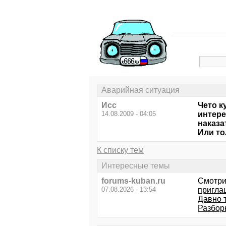
Аварийная ситуация
Исс
Чето к
14.08.2009 - 04:05
интере
наказа
Или то
К списку тем
Интересные темы
forums-kuban.ru
Смотри
07.08.2026 - 13:54
пригла
Давно 
Разбор