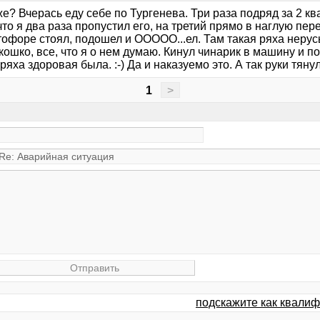
е? Вчерась еду себе по Тургенева. Три раза подряд за 2 к
что я два раза пропустил его, на третий прямо в наглую пе
тофоре стоял, подошел и ООООО...ел. Там такая ряха неру
кошко, все, что я о нем думаю. Кинул чинарик в машину и п
ряха здоровая была. :-) Да и наказуемо это. А так руки тянул
1
>
подскажите как квалиф