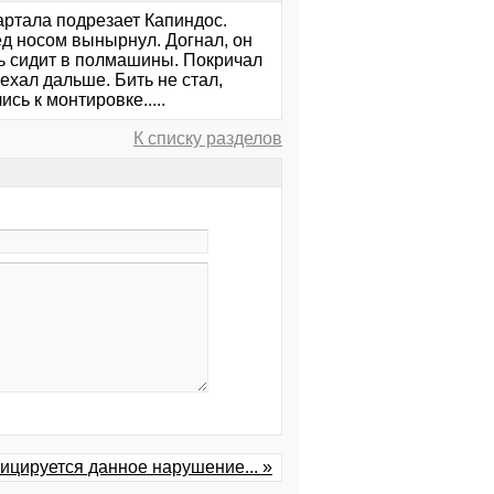
вартала подрезает Капиндос.
ред носом вынырнул. Догнал, он
сь сидит в полмашины. Покричал
оехал дальше. Бить не стал,
ись к монтировке.....
К списку разделов
ицируется данное нарушение... »