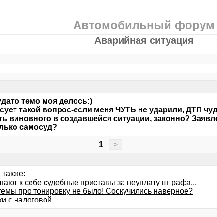
Автомобильный форум
Аварийная ситуация
удато темо моя делось:)
сует такой вопрос-если меня ЧУТЬ не ударили, ДТП чуд
ть виновного в создавшейся ситуации, законно? Заявл
лько самосуд?
1
>
 также:
шают к себе судебные приставы за неуплату штрафа...
темы про тонировку не было! Соскучились наверное?
ки с налоговой