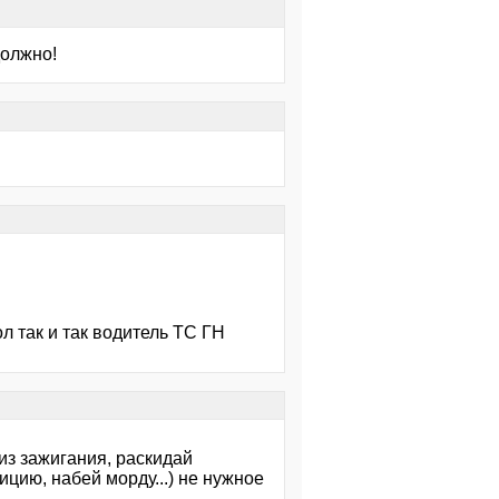
должно!
л так и так водитель ТС ГН
из зажигания, раскидай
ицию, набей морду...) не нужное