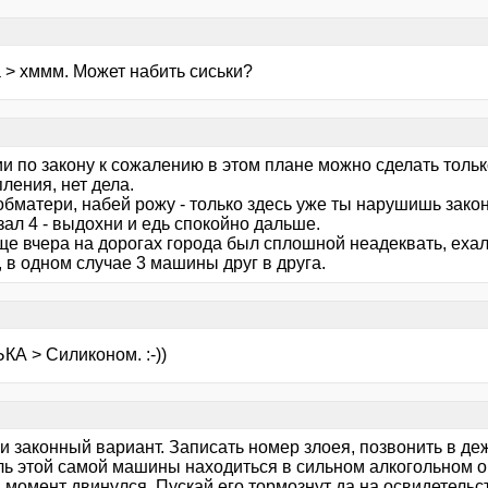
 > хммм. Может набить сиськи?
и по закону к сожалению в этом плане можно сделать только
ления, нет дела.
 обматери, набей рожу - только здесь уже ты нарушишь закон
зал 4 - выдохни и едь спокойно дальше.
е вчера на дорогах города был сплошной неадеквать, ехал 
 в одном случае 3 машины друг в друга.
КА > Силиконом. :-))
и законный вариант. Записать номер злоея, позвонить в де
ь этой самой машины находиться в сильном алкогольном опь
 момент двинулся. Пускай его тормознут да на освидетельс