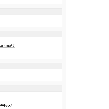
банской?
 морду)