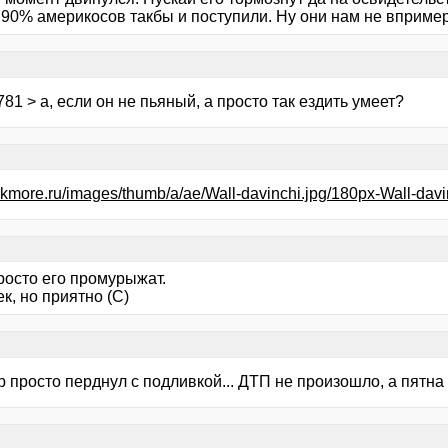
 90% америкосов такбы и поступили. Ну они нам не впример
81 > а, если он не пьяный, а просто так ездить умеет?
lurkmore.ru/images/thumb/a/ae/Wall-davinchi.jpg/180px-Wall-davi
росто его промурыжат.
к, но приятно (С)
просто перднул с подливкой... ДТП не произошло, а пятна и 