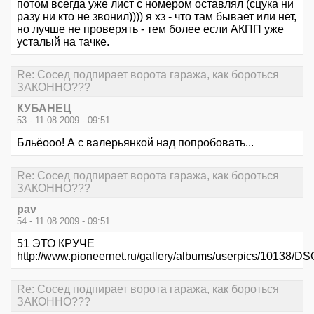
потом всегда уже лист с номером оставлял (сцука ни
разу ни кто не звонил)))) я хз - что там бывает или нет,
но лучше не проверять - тем более если АКПП уже
усталый на тачке.
Re: Сосед подпирает ворота гаража, как бороться
ЗАКОННО???
КУБАНЕЦ
53 - 11.08.2009 - 09:51
Бльёооо! А с валерьянкой над попробовать...
Re: Сосед подпирает ворота гаража, как бороться
ЗАКОННО???
pav
54 - 11.08.2009 - 09:51
51 ЭТО КРУЧЕ
http://www.pioneernet.ru/gallery/albums/userpics/10138/D
Re: Сосед подпирает ворота гаража, как бороться
ЗАКОННО???