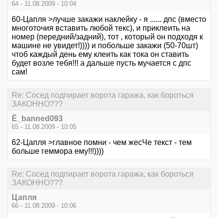
64 - 11.08.2009 - 10:04
60-Цапля >лучше закажи наклейку - я ...... дпс (вместо
многоточия вставить любой текс), и приклеить на
номер (передний/задний), тот , который он подходя к
машине не увидет!)))) и побольше закажи (50-70шт)
чтоб каждый день ему клеить как тока он ставить
будет возле тебя!!! а дальше пусть мучается с дпс
сам!
Re: Сосед подпирает ворота гаража, как бороться
ЗАКОННО???
Ё_banned093
65 - 11.08.2009 - 10:05
62-Цапля >главное помни - чем жесЧе текст - тем
больше геммора ему!!!))))
Re: Сосед подпирает ворота гаража, как бороться
ЗАКОННО???
Цапля
66 - 11.08.2009 - 10:06