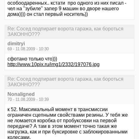
особоодаренных.. кстати про одного из них писал -
чел на "зубиле" запер 9 машин во дворе нашего
дома)))) он стал первый носитель))
Re: Сосед подпирает ворота гаража, как бороться
ЗАКОННО???
dimitryi
69 - 11.08.2009 - 10:30
сфотано только что)))
http://www.10pix.ru/img1/2332/197076.jpg
Re: Сосед подпирает ворота гаража, как бороться
ЗАКОННО???
Nonaligned
70 - 11.08.2009 - 10:39
к 52. Максимальный момент в трансмиссии
ограничен сцепными свойствами резины. У тебя же
не ломается коробка от пробуксовки на первой
передаче? А там в этом момент точно такая же
нагрузка, как и при буксировке с заблокированными
колесами.