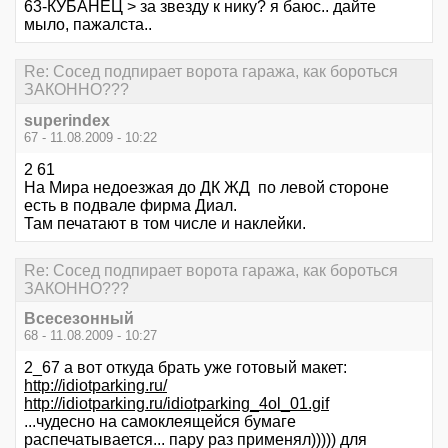
63-КУБАНЕЦ > за звезду к нику? я баюс.. дайте
мыло, пажалста..
Re: Сосед подпирает ворота гаража, как бороться
ЗАКОННО???
superindex
67 - 11.08.2009 - 10:22
2 61
На Мира недоезжая до ДК ЖД по левой стороне
есть в подвале фирма Диал.
Там печатают в том числе и наклейки.
Re: Сосед подпирает ворота гаража, как бороться
ЗАКОННО???
Всесезонный
68 - 11.08.2009 - 10:27
2_67 а вот откуда брать уже готовый макет:
http://idiotparking.ru/
http://idiotparking.ru/idiotparking_4ol_01.gif
...чудесно на самоклеящейся бумаге
распечатывается... пару раз применял))))) для