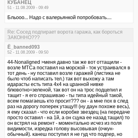
КУБАНЕЦ
51 - 11.08.2009 - 09:49
Бльооо... Надо с валерьянкой попробовать....
Re: Сосед подпирает ворота гаража, как бороться
ЗАКОННО???
Ё_banned093
52 - 11.08.2009 - 09:50
44-Nonaligned >меня давно так же вот оттащили -
возле МТСа поставил на морской - ток устраивался в
тот день - ну поставил возле гаражей (листика не
было чтоб написать тел.) так вот выхожу а там
идарасты есть типа 4х4 на цранной нивке
блювотно=зеленой, так вот он на трос подцепил и
тащит - я его спрашиваю - ты типа идейный такой,
всем помагаешь кто просит??? он - а мне пох в след
раз на дорогу поперек утащу!!! (ну даун похоже весь),
я ему сказал - что если коробке звездец (на передаче
просто оставил - на 1й, а он сцука ее назад тащил) то
он встрял на ремонт - моментально исчез из поля
видимости, изредка голову высовывая (очкун-
обычный). канеш поступил я не гуд что подпер, но