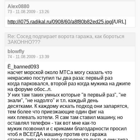
Alex0880
73 - 11.08.2009 - 13:26
http://i075.radikal.ru/0908/60/a8f80b82ed25.jpg
[/URL]
Re: Сосед подпирает ворота гаража, как бороться
ЗАКОННО???
blowfly
74 - 11.08.2009 - 13:39
Ё_banned093
насчет морской около МТСа могу сказать что
некрасиво поступил ты два раза: первый раз
когда парковался, второй раз когда мужика на джипе
на форуме обос..л.
У них там таких умных которые "в первый раз", "не
знали", "не надолго" и т.п. каждый день
десятками. К каждому искать подход они запарятся,
тем более что приезжающие один фиг на
них плевать хотели. Я сам там ставил машину, но
оставлял телефон - так вот мне как-то
мужик позвонил и с криками благодарности просил
чтоб я ВСЕГДА машину против его гаража
ставил, типа раз я тел оставляю то пусть я ему типа