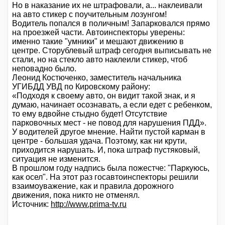
Но в наказание их не штрафовали, а... наклеивали
на авто стикер с поучительным лозунгом!
Водитель попался в поличным! Запарковался прямо
на проезжей части. Автоинспекторы уверены:
именно такие "умники" и мешают движению в
центре. Сторублевый штраф сегодня выписывать не
стали, но на стекло авто наклеили стикер, чтоб
неповадно было.
Леонид Костюченко, заместитель начальника
УГИБДД УВД по Кировскому району:
«Подходя к своему авто, он видит такой знак, и я
думаю, начинает осознавать, а если едет с ребенком,
то ему вдвойне стыдно будет! Отсутствие
парковочных мест - не повод для нарушения ПДД».
У водителей другое мнение. Найти пустой карман в
центре - большая удача. Поэтому, как ни крути,
приходится нарушать. И, пока штраф пустяковый,
ситуация не изменится.
В прошлом году надпись была пожестче: "Паркуюсь,
как осел". На этот раз госавтоинспекторы решили
взаимоуважение, как и правила дорожного
движения, пока никто не отменял.
Источник:
http://www.prima-tv.ru