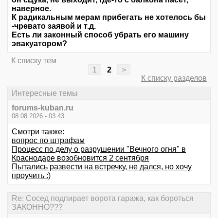
наверное.
К радикальным мерам прибегать не хотелось бы
-чревато заявой и т.д.
Есть ли законный способ убрать его машину
эвакуатором?
К списку тем
1
2
>
К списку разделов
Интересные темы
forums-kuban.ru
08.08.2026 - 03:43
Смотри также:
вопрос по штрафам
Процесс по делу о разрушении "Вечного огня" в
Краснодаре возобновится 2 сентября
Пытались развести на встречку, не дался, но хочу
проучить :)
Re: Сосед подпирает ворота гаража, как бороться
ЗАКОННО???