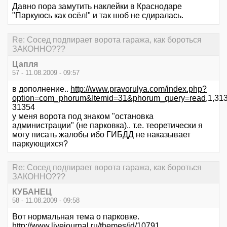
Давно пора замутить наклейки в Краснодаре
"Паркуюсь как осёл!" и так шоб не сдиралась.
Re: Сосед подпирает ворота гаража, как бороться
ЗАКОННО???
Цапля
57 - 11.08.2009 - 09:57
в дополнение..
http://www.pravorulya.com/index.php?
option=com_phorum&Itemid=31&phorum_query=read
,1,31
31354
у меня ворота под знаком "остановка
администрации" (не парковка).. т.е. теоретически я
могу писать жалобы ибо ГИБДД не наказывает
паркующихся?
Re: Сосед подпирает ворота гаража, как бороться
ЗАКОННО???
КУБАНЕЦ
58 - 11.08.2009 - 09:58
Вот нормальная тема о парковке.
http://www.livejournal.ru/themes/id/10791