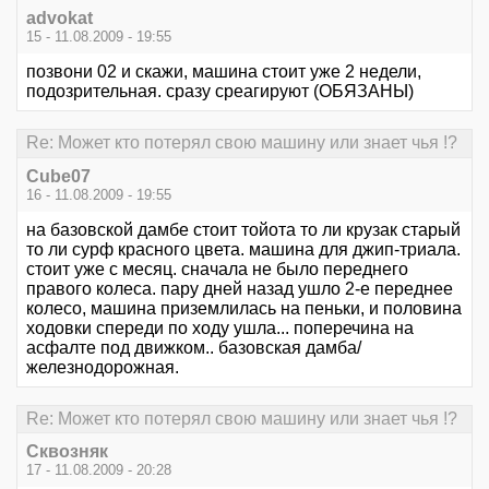
advokat
15 - 11.08.2009 - 19:55
позвони 02 и скажи, машина стоит уже 2 недели,
подозрительная. сразу среагируют (ОБЯЗАНЫ)
Re: Может кто потерял свою машину или знает чья !?
Cube07
16 - 11.08.2009 - 19:55
на базовской дамбе стоит тойота то ли крузак старый
то ли сурф красного цвета. машина для джип-триала.
стоит уже с месяц. сначала не было переднего
правого колеса. пару дней назад ушло 2-е переднее
колесо, машина приземлилась на пеньки, и половина
ходовки спереди по ходу ушла... поперечина на
асфалте под движком.. базовская дамба/
железнодорожная.
Re: Может кто потерял свою машину или знает чья !?
Сквозняк
17 - 11.08.2009 - 20:28