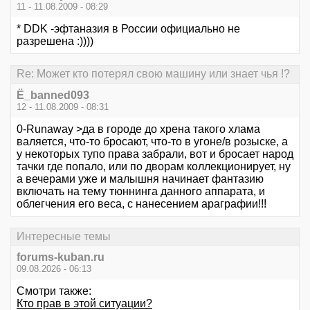
11 - 11.08.2009 - 08:29
* DDK -эфтаназия в России официально не
разрешена :))))
Re: Может кто потерял свою машину или знает чья !?
Ё_banned093
12 - 11.08.2009 - 08:31
0-Runaway >да в городе до хрена такого хлама
валяется, что-то бросают, что-то в угоне/в розыске, а
у некоторых тупо права забрали, вот и бросает народ
тачки где попало, или по дворам коллекционирует, ну
а вечерами уже и малышня начинает фантазию
включать на тему тюннинга данного аппарата, и
облегчения его веса, с нанесением араграфии!!!
Интересные темы
forums-kuban.ru
09.08.2026 - 06:13
Смотри также:
Кто прав в этой ситуации?