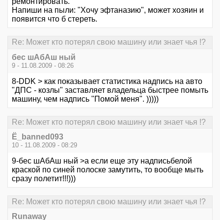
ремонтировать.
Напиши на пыли: "Хочу эфтаназию", может хозяин и
появится что б стереть.
Re: Может кто потерял свою машину или знает чья !?
бес шАбАш ный
9 - 11.08.2009 - 08:26
8-DDK > как показывает статистика надпись на авто
"ДПС - козлы" заставляет владельца быстрее помыть
машину, чем надпись "Помой меня". )))))
Re: Может кто потерял свою машину или знает чья !?
Ё_banned093
10 - 11.08.2009 - 08:29
9-бес шАбАш ный >а если еще эту надписьбелой
краской по синей полоске замутить, то вообще мыть
сразу полетит!!!)))
Re: Может кто потерял свою машину или знает чья !?
Runaway