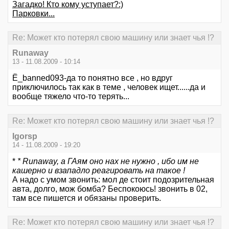
Загадко! Кто кому уступает?:)
Парковки...
Re: Может кто потерял свою машину или знает чья !?
Runaway
13 - 11.08.2009 - 10:14
Ё_banned093-да то понятно все , но вдруг
приключилось так как в теме , человек ищет......да и
вообще тяжело что-то терять...
Re: Может кто потерял свою машину или знает чья !?
Igorsp
14 - 11.08.2009 - 19:20
*
* Runaway, а ГАям оно нах не нужно , ибо им не
кашерно и взападло реагировать на такое !
А надо с умом звонить: мол де стоит подозрительная
авта, долго, мож бомба? Беспокоюсь! звонить в 02,
там все пишется и обязаны проверить.
Re: Может кто потерял свою машину или знает чья !?