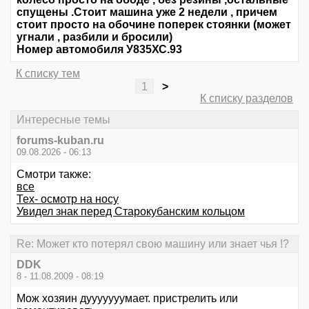
спущены .Стоит машина уже 2 недели , причем
стоит просто на обочине поперек стоянки (может
угнали , разбили и бросили)
Номер автомобиля У835ХС.93
К списку тем
1
>
К списку разделов
Интересные темы
forums-kuban.ru
09.08.2026 - 06:13
Смотри также:
все
Тех- осмотр на носу
Увидел знак перед Старокубанским кольцом
Re: Может кто потерял свою машину или знает чья !?
DDK
8 - 11.08.2009 - 08:19
Мож хозяин дууууууумает. пристрелить или