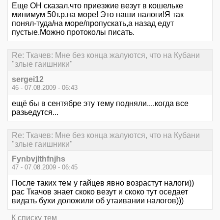
Еще ОН сказал,что приезжие везут в кошельке
минимум 50т.р.на море! Это наши налоги!Я так
понял-туда/на море/пропускать,а назад едут
пустые.Можно протоколы писать.
Re: Ткачев: Мне без конца жалуются, что на Кубани
"злые гаишники"
sergei12
46 - 07.08.2009 - 06:43
ещё бы в сентябре эту тему подняли....когда все
разьедутся...
Re: Ткачев: Мне без конца жалуются, что на Кубани
"злые гаишники"
Fynbvjlthfnjhs
47 - 07.08.2009 - 06:45
После таких тем у гайцев явно возрастут налоги))
рас Ткачов знает скоко везут и скоко тут оседает
видать бухи доложили об утаивании налогов)))
К списку тем