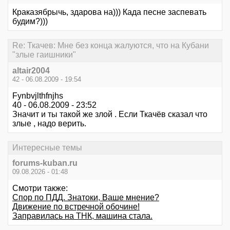
Краказябрычь, здарова на))) Када песне заспевать
будим?)))
Re: Ткачев: Мне без конца жалуются, что на Кубани
"злые гаишники"
altair2004
42 - 06.08.2009 - 19:54
Fynbvjlthfnjhs
40 - 06.08.2009 - 23:52
Значит и ты такой же злой . Если Ткачёв сказал что
злые , надо верить.
Интересные темы
forums-kuban.ru
09.08.2026 - 01:48
Смотри также:
Спор по ПДД. Знатоки, Ваше мнение?
Движение по встречной обочине!
Заправилась на ТНК, машина стала.