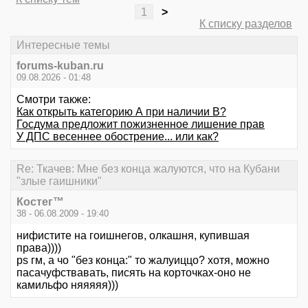
1
>
К списку разделов
Интересные темы
forums-kuban.ru
09.08.2026 - 01:48
Смотри также:
Как открыть категорию А при наличии В?
Госдума предложит пожизненное лишение прав
У ДПС весеннее обострение... или как?
Re: Ткачев: Мне без конца жалуются, что на Кубани
"злые гаишники"
Костег™
38 - 06.08.2009 - 19:40
нифистите на гоишнегов, олкашня, купившая
права))))
ps гм, а чо "без конца:" то жалуиццо? хотя, можно
пасачуфствавать, писять на корточках-оно не
камильфо няяяяя)))