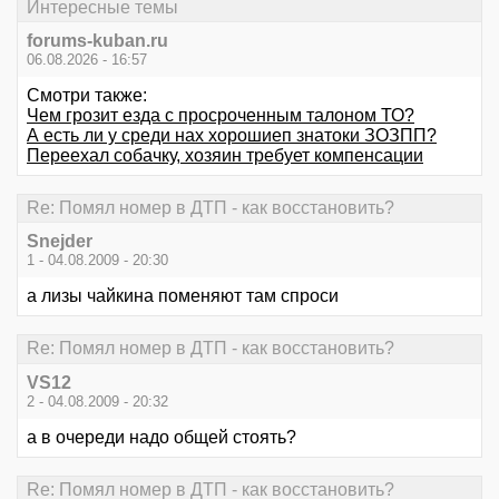
Интересные темы
forums-kuban.ru
06.08.2026 - 16:57
Смотри также:
Чем грозит езда с просроченным талоном ТО?
А есть ли у среди нах хорошиеп знатоки ЗОЗПП?
Переехал собачку, хозяин требует компенсации
Re: Помял номер в ДТП - как восстановить?
Snejder
1 - 04.08.2009 - 20:30
а лизы чайкина поменяют там спроси
Re: Помял номер в ДТП - как восстановить?
VS12
2 - 04.08.2009 - 20:32
а в очереди надо общей стоять?
Re: Помял номер в ДТП - как восстановить?