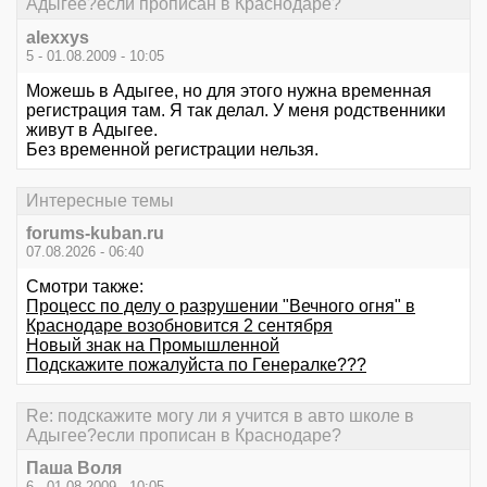
Адыгее?если прописан в Краснодаре?
alexxys
5 - 01.08.2009 - 10:05
Можешь в Адыгее, но для этого нужна временная
регистрация там. Я так делал. У меня родственники
живут в Адыгее.
Без временной регистрации нельзя.
Интересные темы
forums-kuban.ru
07.08.2026 - 06:40
Смотри также:
Процесс по делу о разрушении "Вечного огня" в
Краснодаре возобновится 2 сентября
Новый знак на Промышленной
Подскажите пожалуйста по Генералке???
Re: подскажите могу ли я учится в авто школе в
Адыгее?если прописан в Краснодаре?
Паша Воля
6 - 01.08.2009 - 10:05