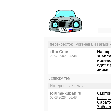
перекресток Тургенева и Гагари
тётя Соня
На пер
29.07.2009 - 05:38
знак "
налево
едет п
знаки,
К списку тем
Интересные темы
forums-kuban.ru
Смотри
09.08.2026 - 06:48
выезд н
Сарато
Забрал