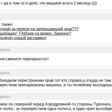
 > да в том-то и дело, что машине всего 2 месяца ))))
 также:
штраф за проезд на запрещающий знак???
"шабашку" ГАИцев на видео. Законно?
столкует новый регламент
гарина
оня-смените перехрьостог!
гарина
боюдном перестроении прав тот кто справа,а откуда он там
екрестком припаркованы машины ,и ты полюбому выходишь н
гарина
амое по северной перед Аэродромной со стороны Тургенеа.
 полос, за перекрёстком одна полоса, и один хрен выхойдя