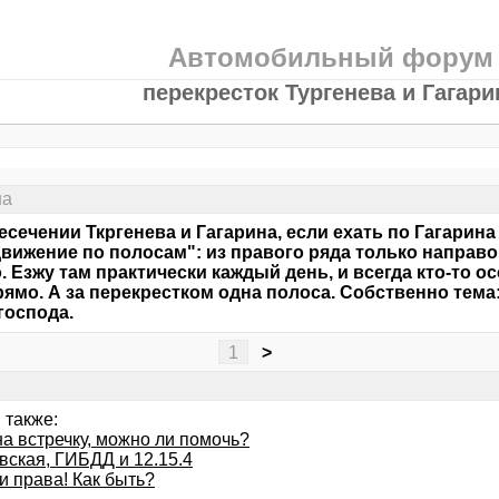
Автомобильный форум
перекресток Тургенева и Гагари
на
есечении Ткргенева и Гагарина, если ехать по Гагарин
движение по полосам": из правого ряда только направо,
. Езжу там практически каждый день, и всегда кто-то о
рямо. А за перекрестком одна полоса. Собственно тем
 господа.
1
>
 также:
а встречку, можно ли помочь?
вская, ГИБДД и 12.15.4
и права! Как быть?