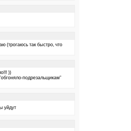
аю (трогаюсь так быстро, что
!! ))
 "обгоняло-подрезальщикам"
ы уйдут