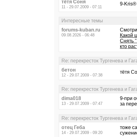
тётя Соня
9-Kris®
11 - 29.07.2009 - 07:11
Интересные темы
forums-kuban.ru
Смотри
09.08.2026 - 06:48
Какой 
Снять 
кто ра
Re: перекресток Тургенева и Га
бетон
тётя С
12 - 29.07.2009 - 07:38
Re: перекресток Тургенева и Га
dima018
9-при о
13 - 29.07.2009 - 07:47
за пер
Re: перекресток Тургенева и Га
отец Геба
тоже с
14 - 29.07.2009 - 09:20
сужение