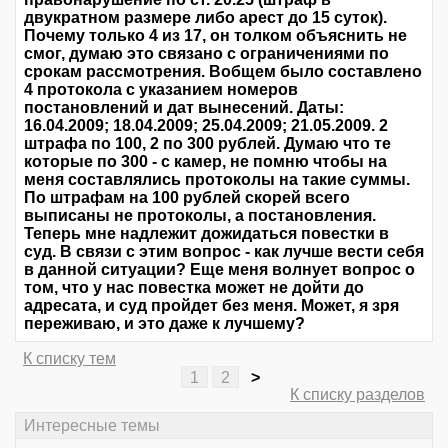
двукратном размере либо арест до 15 суток).
Почему только 4 из 17, он толком объяснить не
смог, думаю это связано с ограничениями по
срокам рассмотрения. Вобщем было составлено
4 протокола с указанием номеров
постановлений и дат вынесений. Даты:
16.04.2009; 18.04.2009; 25.04.2009; 21.05.2009. 2
штрафа по 100, 2 по 300 рублей. Думаю что те
которые по 300 - с камер, не помню чтобы на
меня составлялись протоколы на такие суммы.
По штрафам на 100 рублей скорей всего
выписаны не протоколы, а постановления.
Теперь мне надлежит дожидаться повестки в
суд. В связи с этим вопрос - как лучше вести себя
в данной ситуации? Еще меня волнует вопрос о
том, что у нас повестка может не дойти до
адресата, и суд пройдет без меня. Может, я зря
переживаю, и это даже к лучшему?
К списку тем
1
2
>
К списку разделов
Интересные темы