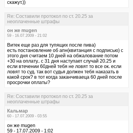
скажут.))
Re: Составили протокол по ст. 20.25 за
неоплаченные штрафы
он же mugen
59 - 16.07.2009 - 21:02
Витек еще раз для тупящих после пива)
есть постановление об апн(квитанция с подписью) с
этого дня считаем 10 дней на обжалование потом
+30 на оплату.. с 31 дня наступает случай 20.25 и
если втечении 60дней тебя не ловят то все ок. если
ловят то суд. так вот судья должен тебя наказать в
какой срок? в тот когда заканчиваеца 60 дней после
просрочки оплаты?
Re: Составили протокол по ст. 20.25 за
неоплаченные штрафы
Кальмар
60 - 17.07.2009 - 03:55
он же mugen
59 - 17.07.2009 - 1:02