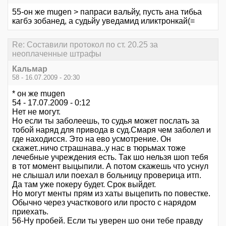
55-он же mugen > папраси вальйу, пусть ана тибьа
кагбэ зобанед, а судьйу уведамид иликтронкай(=
Re: Составили протокол по ст. 20.25 за
неоплаченные штрафы
Кальмар
58 - 16.07.2009 - 20:30
* он же mugen
54 - 17.07.2009 - 0:12
Нет не могут.
Но если ты заболеешь, то судья может послать за
тобой наряд для привода в суд.Смаря чем заболел и
где находисся. Это на ево усмотрение. Он
скажет..ничо страшнава..у нас в тюрьмах тоже
лечебные учреждения есть. Так шо нельзя шоп тебя
в тот момент выцыпили. А потом скажешь что уснул
не слышал или поехал в больницу проверица итп.
Да там уже покеру будет. Срок выйдет.
Но могут менты прям из хаты выцепить по повестке.
Обычно через участкового или просто с нарядом
приехать.
56-Ну пробей. Если ты уверен шо они тебе правду