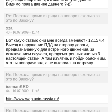
Видимо права давнее давнего ?-)))
Re: Поехала прямо из ряда на поворот, сколько за
это по Закону?
xza
43 - 16.07.2009 - 11:44
Вот какую статью они мне всегда вменяют - 12.15 ч.4
Выезд в нарушение ПДД на сторону дороги,
предназначенную для встречного движения, за
исключением случаев, предусмотренных частью 3
настоящей статьи. А там изъятие. и пойди обясни им,
что ты поворачивал, а не выезжал на встречку
Re: Поехала прямо из ряда на поворот, сколько за
это по Закону?
icemanKRD
44 - 16.07.2009 - 11:46
http://www.wap.avto-russia.ru/
Re: Поехала прямо из ряда на поворот, сколько за