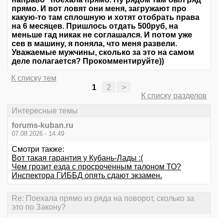
прямо. И вот ловят они меня, загружают про
какую-то там сплошную и хотят отобрать права
на 6 месяцев. Пришлось отдать 500руб, на
меньше гад никак не соглашался. И потом уже
сев в машину, я поняла, что меня развели.
Уважаемые мужчины, сколько за это на самом
деле полагается? Прокомментируйте))
К списку тем
1
2
>
К списку разделов
Интересные темы
forums-kuban.ru
07.08.2026 - 14:49
Смотри также:
Вот такая гарантия у Кубань-Лады :(
Чем грозит езда с просроченным талоном ТО?
Инспектора ГИББД опять сдают экзамен.
Re: Поехала прямо из ряда на поворот, сколько за
это по Закону?