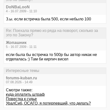
DoNBaLooN
4 - 16.07.2009 - 11:10
З.ы. если встречка была 500, если небыло 100
Re: Поехала прямо из ряда на поворот, сколько за
это по Закону?
Жопашник
5 - 16.07.2009 - 11:11
если была бы встречка то 500р бы автор никак не
отделалась :) Там би кирпич висел
Интересные темы
forums-kuban.ru
07.08.2026 - 14:49
Смотри также:
куда оплатить штраф
Повестка к судье
УралСиб, ОСАГО, я потерпевший, что делать?