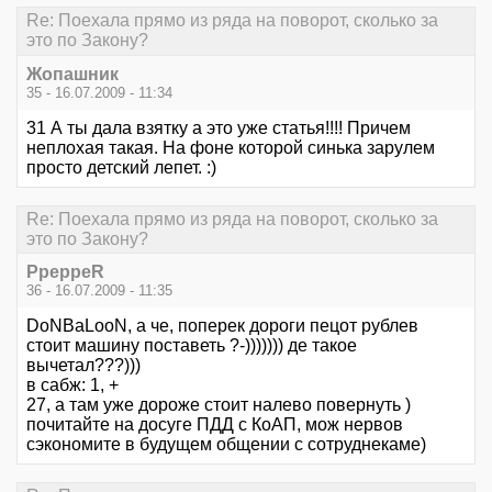
Re: Поехала прямо из ряда на поворот, сколько за
это по Закону?
Жопашник
35 - 16.07.2009 - 11:34
31 А ты дала взятку а это уже статья!!!! Причем
неплохая такая. На фоне которой синька зарулем
просто детский лепет. :)
Re: Поехала прямо из ряда на поворот, сколько за
это по Закону?
PpeppeR
36 - 16.07.2009 - 11:35
DoNBaLooN, а че, поперек дороги пецот рублев
стоит машину поставеть ?-))))))) де такое
вычетал???)))
в сабж: 1, +
27, а там уже дороже стоит налево повернуть )
почитайте на досуге ПДД с КоАП, мож нервов
сэкономите в будущем общении с сотруднекаме)