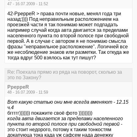
47 - 16.07.2009 - 11:52
42-PpeppeR > права почти новые, менял года три
назад:)))) Под неправильным расположением на
проезжей части я так понимаю может подпадать
например случай когда авта двигается за пределами
населенного пункта по второй полосе при свободной
первой. А в случае с автором я не понимаю смысла
фразы "неправильное расположение". Логичней все
же несоблюдение знаков или разметки. Так откуда же
тогда вдруг 500 взялось как тут пишут?
Re: Поехала прямо из ряда на поворот, сколько за
это по Закону?
PpeppeR
48 - 16.07.2009 - 11:59
Вот какую статью они мне всегда вменяют - 12.15
ч.4
бггггг))))))) покажите своё фото )))))))))
когда авта двигается за пределами населенного
пункта по второй полосе при свободной первой
-
это стоит недорого, потому к таким тонкостям
докапуюца тока када уж сафсем нада денежку