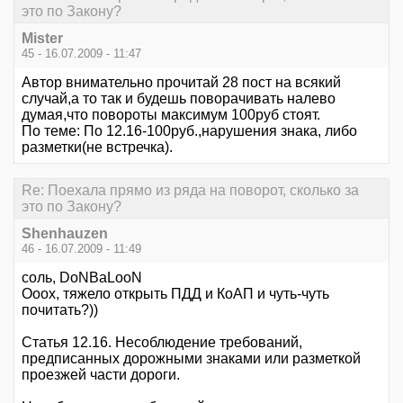
это по Закону?
Mister
45 - 16.07.2009 - 11:47
Автор внимательно прочитай 28 пост на всякий
случай,а то так и будешь поворачивать налево
думая,что повороты максимум 100руб стоят.
По теме: По 12.16-100руб.,нарушения знака, либо
разметки(не встречка).
Re: Поехала прямо из ряда на поворот, сколько за
это по Закону?
Shenhauzen
46 - 16.07.2009 - 11:49
соль, DoNBaLooN
Ооох, тяжело открыть ПДД и КоАП и чуть-чуть
почитать?))
Статья 12.16. Несоблюдение требований,
предписанных дорожными знаками или разметкой
проезжей части дороги.