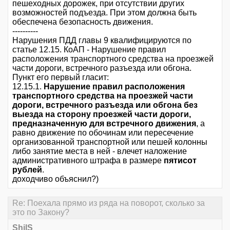
пешеходных дорожек, при отсутствии других
возможностей подъезда. При этом должна быть
обеспечена безопасность движения.
----------
Нарушения ПДД главы 9 квалифицируются по
статье 12.15. КоАП - Нарушение правил
расположения транспортного средства на проезжей
части дороги, встречного разъезда или обгона.
Пункт его первый гласит:
12.15.1.
Нарушение правил расположения
транспортного средства на проезжей части
дороги, встречного разъезда или обгона без
выезда на сторону проезжей части дороги,
предназначенную для встречного движения
, а
равно движение по обочинам или пересечение
организованной транспортной или пешей колонны
либо занятие места в ней - влечет наложение
административного штрафа в размере
пятисот
рублей
.
доходчиво объяснил?)
Re: Поехала прямо из ряда на поворот, сколько за
это по Закону?
ShilS