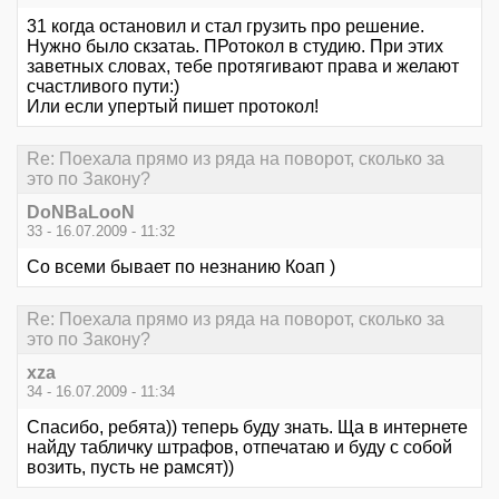
31 когда остановил и стал грузить про решение.
Нужно было скзатаь. ПРотокол в студию. При этих
заветных словах, тебе протягивают права и желают
счастливого пути:)
Или если упертый пишет протокол!
Re: Поехала прямо из ряда на поворот, сколько за
это по Закону?
DoNBaLooN
33 - 16.07.2009 - 11:32
Со всеми бывает по незнанию Коап )
Re: Поехала прямо из ряда на поворот, сколько за
это по Закону?
xza
34 - 16.07.2009 - 11:34
Спасибо, ребята)) теперь буду знать. Ща в интернете
найду табличку штрафов, отпечатаю и буду с собой
возить, пусть не рамсят))