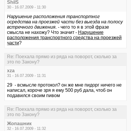
ShilS
30 - 16.07.2009 - 11:30
Нарушение расположения транспортног
осредства на проезжей части без выезда на полосу
встречного движения.
- чего то я в этой фразе
смысла не нахожу? Что значит -
Нарушение
расположения транспортного средства на проезжей
части
?
Re: Поехала прямо из ряда на поворот, сколько за
это по Закону?
xza
31 - 16.07.2009 - 11:31
29 - всмысле протокол? он же мне пидорг ничего не
написал, короче зря я ему 500 руб дала, чтоб он
подавился своим пивом
Re: Поехала прямо из ряда на поворот, сколько за
это по Закону?
Жопашник
32 - 16.07.2009 - 11:32