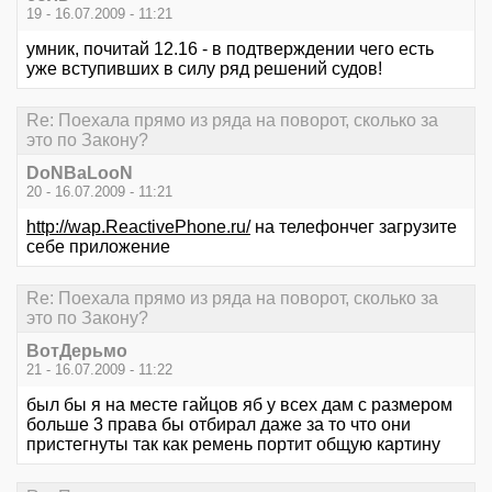
19 - 16.07.2009 - 11:21
умник, почитай 12.16 - в подтверждении чего есть
уже вступивших в силу ряд решений судов!
Re: Поехала прямо из ряда на поворот, сколько за
это по Закону?
DoNBaLooN
20 - 16.07.2009 - 11:21
http://wap.ReactivePhone.ru/
на телефончег загрузите
себе приложение
Re: Поехала прямо из ряда на поворот, сколько за
это по Закону?
ВотДерьмо
21 - 16.07.2009 - 11:22
был бы я на месте гайцов яб у всех дам с размером
больше 3 права бы отбирал даже за то что они
пристегнуты так как ремень портит общую картину