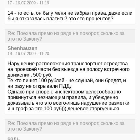
17 - 16.07.2009 - 11:19
14 - то есть, он бы у меня не забрал права, даже если
бы я отказалась платить? это сто процентов?
Re: Поехала прямо из ряда на поворот, сколько за
это по Закону?
Shenhauzen
18 - 16.07.2009 - 11:20
Нарушение расположения транспортног осредства
на проезжей части без выезда на полосу встречного
движения. 500 руб.
Те кто пишет 100 рублей - не слушай, они бредят, и
ни разу не открывали ПДД.
Однако при споре с инспектором целесообразно
прикинуться незнающим правила, и убежденно
доказывать что это всего-лишь нарушение разметки
и штраф за это 100 руб))) дешевле сторгуешься.
Re: Поехала прямо из ряда на поворот, сколько за
это по Закону?
соль