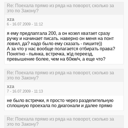
Re: Поехала прямо из ряда на поворот, сколько за
это по Закону?
xza
6 - 16.07.2009 - 11:12
я ему предлапгала 200, а он козел хватает сразу
ручку и начинает писать. наверно он меня на понт
ловил, да? надо было ему сказать - пишите))
А за что у нас вообще полагается отбирать права?
Понятно - пьянка, встречка, ж\д переезд,
превышение более, чем на 60км/ч, а еще что?
Re: Поехала прямо из ряда на поворот, сколько за
это по Закону?
xza
7 - 16.07.2009 - 11:13
не было встречки, я просто через разделительную
сплошную проехала по диагонали и далее прямо
Re: Поехала прямо из ряда на поворот, сколько за
это по Закону?