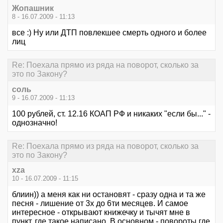
Жопашник
8 - 16.07.2009 - 11:13
все :) Ну или ДТП повлекшее смерть одного и более
лиц
Re: Поехала прямо из ряда на поворот, сколько за
это по Закону?
соль
9 - 16.07.2009 - 11:13
100 рублей, ст. 12.16 КОАП РФ и никаких "если бы..." -
однозначно!
Re: Поехала прямо из ряда на поворот, сколько за
это по Закону?
xza
10 - 16.07.2009 - 11:15
блиин)) а меня как ни остановят - сразу одна и та же
песня - лишение от 3х до 6ти месяцев. И самое
интересное - открывают книжечку и тычят мне в
пункт, где такое написано. В основном - повороты где