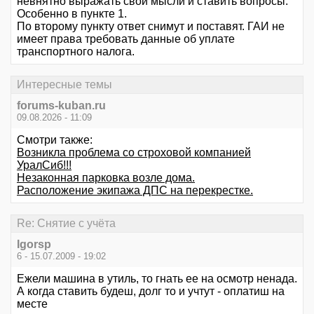
невнятно выражать свои мысли и ставить вопросы.
Особенно в пункте 1.
По второму пункту ответ снимут и поставят. ГАИ не
имеет права требовать данные об уплате
транспортного налога.
Интересные темы
forums-kuban.ru
09.08.2026 - 11:09
Смотри также:
Возникла проблема со строховой компанией
УралСиб!!!
Незаконная парковка возле дома.
Расположение экипажа ДПС на перекрестке.
Re: Снятие с учёта
Igorsp
6 - 15.07.2009 - 19:02
Ежели машина в утиль, то гнать ее на осмотр ненада.
А когда ставить будеш, долг то и учтут - оплатиш на
месте