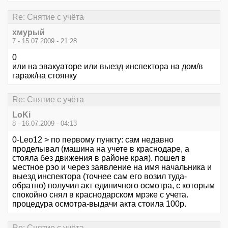
Re: Снятие с учёта
хмурый
7 - 15.07.2009 - 21:28
0
или на эвакуаторе или выезд инспектора на дом/в
гараж/на стоянку
Re: Снятие с учёта
LoKi
8 - 16.07.2009 - 04:13
0-Leo12 > по первому пункту: сам недавно
проделывал (машина на учете в краснодаре, а
стояла без движения в районе края). пошел в
местное рэо и через заявление на имя начальника и
выезд инспектора (точнее сам его возил туда-
обратно) получил акт единичного осмотра, с которым
спокойно снял в краснодарском мрэке с учета.
процедура осмотра-выдачи акта стоила 100р.
Re: Снятие с учёта