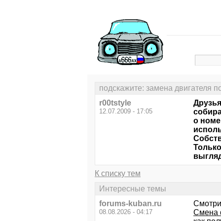
подскажите: замена двигателя п
r00tstyle
Друзья,
12.07.2009 - 17:05
собира
о номе
исполь
Собств
Только
выгляд
К списку тем
Интересные темы
forums-kuban.ru
Смотри
08.08.2026 - 04:17
Смена