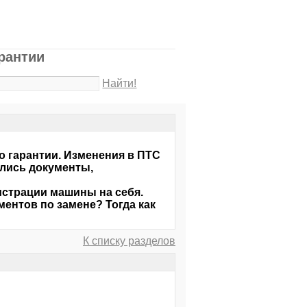
рантии
Найти!
о гарантии. Изменения в ПТС
ались документы,
истрации машины на себя.
ментов по замене? Тогда как
К списку разделов