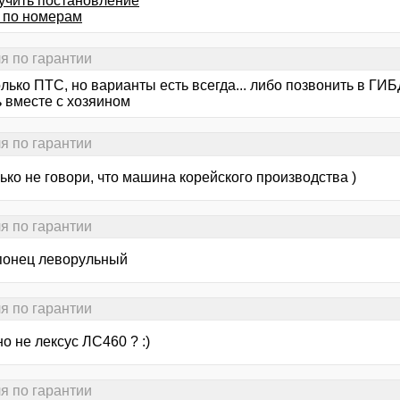
лучить постановление
 по номерам
я по гарантии
лько ПТС, но варианты есть всегда... либо позвонить в ГИБ
ь вместе с хозяином
я по гарантии
ько не говори, что машина корейского производства )
я по гарантии
японец леворульный
я по гарантии
о не лексус ЛС460 ? :)
я по гарантии