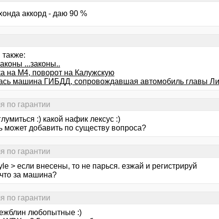
хонда аккорд - даю 90 %
 также:
законы ...законы..
а на М4, поворот на Калужскую
ась машина ГИБДД, сопровождавшая автомобиль главы Ли
я по гарантии
лумиться :) какой нафик лексус :)
ть может добавить по существу вопроса?
я по гарантии
tyle > если внесены, то не парься. езжай и регистрируй
 что за машина?
я по гарантии
жежблин любопытные :)