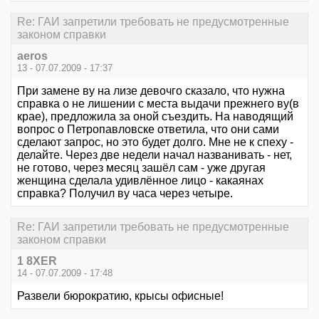
Re: ГАИ запретили требовать не предусмотренные
законом справки
aeros
13 - 07.07.2009 - 17:37
При замене ву на лизе девочго сказало, что нужна
справка о не лишении с места выдачи прежнего ву(в
крае), предложила за оной съездить. На наводящий
вопрос о Петропавловске ответила, что они сами
сделают запрос, но это будет долго. Мне не к спеху -
делайте. Через две недели начал названивать - нет,
не готово, через месяц зашёл сам - уже другая
женщина сделала удивлённое лицо - какаянах
справка? Получил ву часа через четыре.
Re: ГАИ запретили требовать не предусмотренные
законом справки
1 8XER
14 - 07.07.2009 - 17:48
Развели бюрократию, крысы офисные!