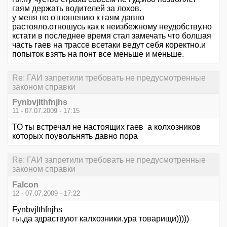
гаям держать водителей за лохов.
у меня по отношению к гаям давно
растояло.отношусь как к неизбежному неудобству.но
кстати в последнее время стал замечать что болшая
часть гаев на трассе всетаки ведут себя коректно.и
попыток взять на понт все меньше и меньше.
Re: ГАИ запретили требовать не предусмотренные
законом справки
Fynbvjlthfnjhs
11 - 07.07.2009 - 17:15
ТО ты встречал не настоящих гаев а колхозников
которых поувольнять давно пора
Re: ГАИ запретили требовать не предусмотренные
законом справки
Falcon
12 - 07.07.2009 - 17:22
Fynbvjlthfnjhs
гы.да здраствуют калхозники.ура товарищи)))))