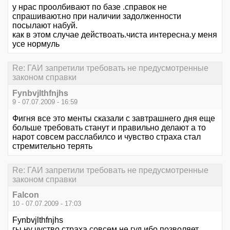
у нрас проолбивают по базе .справок не
спрашивают.но при наличии задолженности
посылают набуй.
как в этом случае действоать.чиста интересна.у меня
усе нормуль
Re: ГАИ запретили требовать не предусмотренные
законом справки
Fynbvjlthfnjhs
9 - 07.07.2009 - 16:59
Фигня все это менты сказали с завтрашнего дня еще
больше требовать станут и правильно делают а то
нарот совсем расслабилсо и чувство страха стал
стремительно терять
Re: ГАИ запретили требовать не предусмотренные
законом справки
Falcon
10 - 07.07.2009 - 17:03
Fynbvjlthfnjhs
гы.ну чуство страха совсем не гуд.ибо позволяет