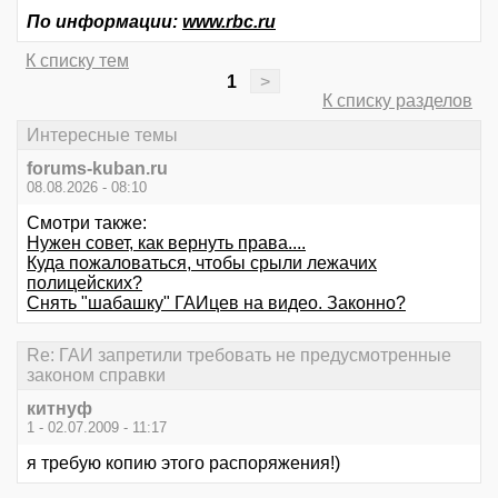
По информации:
www.rbc.ru
К списку тем
1
>
К списку разделов
Интересные темы
forums-kuban.ru
08.08.2026 - 08:10
Смотри также:
Нужен совет, как вернуть права....
Куда пожаловаться, чтобы срыли лежачих
полицейских?
Снять "шабашку" ГАИцев на видео. Законно?
Re: ГАИ запретили требовать не предусмотренные
законом справки
китнуф
1 - 02.07.2009 - 11:17
я требую копию этого распоряжения!)