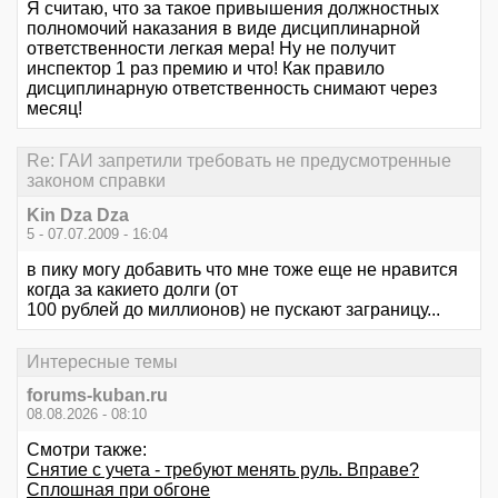
Я считаю, что за такое привышения должностных
полномочий наказания в виде дисциплинарной
ответственности легкая мера! Ну не получит
инспектор 1 раз премию и что! Как правило
дисциплинарную ответственность снимают через
месяц!
Re: ГАИ запретили требовать не предусмотренные
законом справки
Kin Dza Dza
5 - 07.07.2009 - 16:04
в пику могу добавить что мне тоже еще не нравится
когда за какието долги (от
100 рублей до миллионов) не пускают заграницу...
Интересные темы
forums-kuban.ru
08.08.2026 - 08:10
Смотри также:
Снятие с учета - требуют менять руль. Вправе?
Сплошная при обгоне