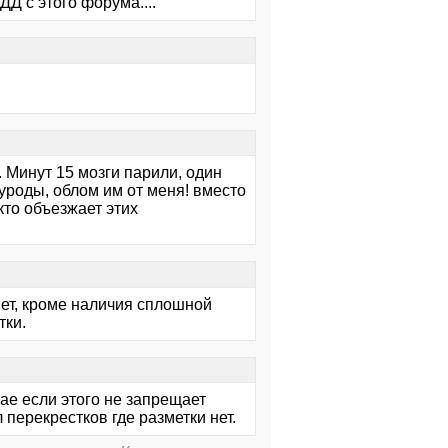
Д с этого форума....
 Минут 15 мозги парили, один
уроды, облом им от меня! вместо
кто объезжает этих
нет, кроме наличия сплошной
тки.
ае если этого не запрещает
перекрестков где разметки нет.