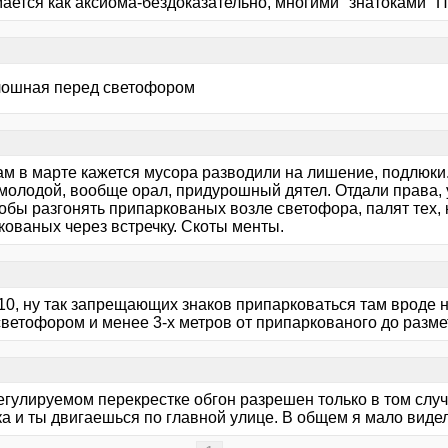
ется как аксиома-бездоказательно, многими "знатоками" ПД
лошная перед светофором
ам в марте кажется мусора разводили на лишение, подлюки.
 молодой, вообще орал, придурошный дятел. Отдали права, 
тобы разгонять припаркованых возле светофора, палят тех, 
кованых через встречку. Скоты менты.
10, ну так запрещающих знаков припарковаться там вроде 
светофором и менее 3-х метров от припаркованого до разме
егулируемом перекрестке обгон разрешен только в том случ
а и ты двигаешься по главной улице. В общем я мало видел 