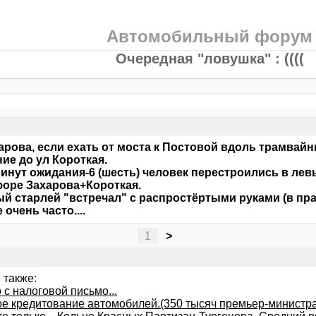
Автомобильный форум
Очередная "ловушка" : ((((
арова, если ехать от моста к Постовой вдоль трамв
ие до ул Короткая.
минут ожидания-6 (шесть) человек перестроились в ле
оре Захарова+Короткая.
й старлей "встречал" с распростёртыми руками (в пр
 очень часто....
1
>
 также:
с налоговой письмо...
ое кредитование автомобилей.(350 тысяч премьер-министра