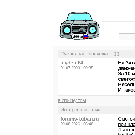
Очередная "ловушка" : ((((
stydent64
На Зах
01.07.2009 - 09:35
движен
За 10 
светоф
Весёлы
И такое
К списку тем
Интересные темы
forums-kuban.ru
Смотри
09.08.2026 - 06:48
пришло 
Льготн