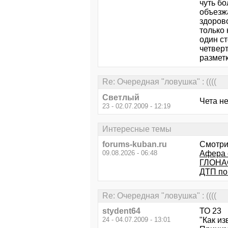
чуть бо
объезжа
здорово
только 
один ст
четверт
размет
Re: Очередная "ловушка" : ((((
Светлый
Чета не
23 - 02.07.2009 - 12:19
Интересные темы
forums-kuban.ru
Смотри
09.08.2026 - 06:48
Афера 
ГЛОНА
ДТП по
Re: Очередная "ловушка" : ((((
stydent64
ТО 23
24 - 04.07.2009 - 13:01
"Как из