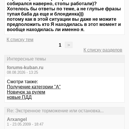
собирался наверно, стопы работали)?
Хотелось бы ответы по теме, а не глупые фразы
тупая баба да еще и блондинка)))
потому как в этой ситуации вы даже не можите
предположить кто Я находилась в этот момент и
вообще находилась ли именно я.
К списку тем
1
>
К списку разделов
Интересные темы
forums-kuban.ru
08.08.2026 - 13:25
Смотри также:
Получение категории "А"
Новичок за рулем
новые ПДД
Re: Экстренное торможение или остановка...
Arxangel
1 - 23.05.2009 - 18:47