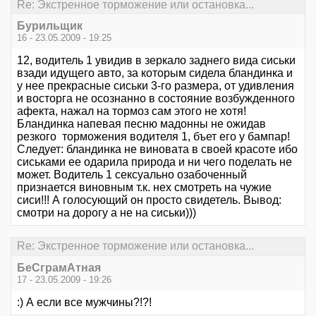
Re: Экстренное торможение или остановка...
Бурильщик
16 - 23.05.2009 - 19:25
12, водитель 1 увидив в зеркало заднего вида сиськи
взади идущего авто, за которым сидела бландинка и
у нее прекрасные сиськи 3-го размера, от удивления
и восторга не осознанно в состояние возбужденного
афекта, нажал на тормоз сам этого не хотя!
Бландинка напевая песню мадонны не ожидав
резкого торможения водителя 1, бъет его у бампар!
Следует: бландинка не виновата в своей красоте ибо
сиськами ее одарила природа и ни чего поделать не
может. Водитель 1 сексуально озабоченный
признается виновным т.к. нех смотреть на чужие
сиси!!! А голосующий он просто свидетель. Вывод:
смотри на дорогу а не на сиськи)))
Re: Экстренное торможение или остановка...
БеСграмАтная
17 - 23.05.2009 - 19:26
:) А если все мужчины?!?!