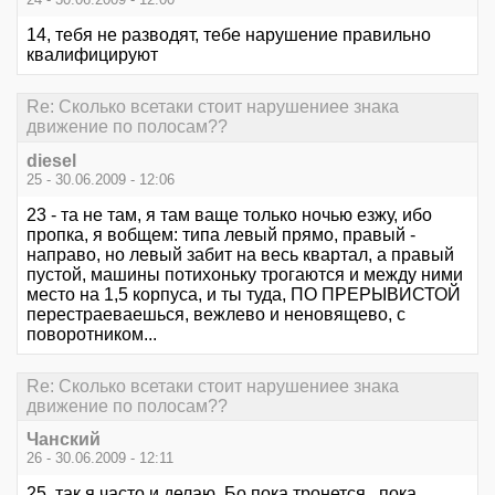
14, тебя не разводят, тебе нарушение правильно
квалифицируют
Re: Сколько всетаки стоит нарушениее знака
движение по полосам??
diesel
25 - 30.06.2009 - 12:06
23 - та не там, я там ваще только ночью езжу, ибо
пропка, я вобщем: типа левый прямо, правый -
направо, но левый забит на весь квартал, а правый
пустой, машины потихоньку трогаются и между ними
место на 1,5 корпуса, и ты туда, ПО ПРЕРЫВИСТОЙ
перестраеваешься, вежлево и неновящево, с
поворотником...
Re: Сколько всетаки стоит нарушениее знака
движение по полосам??
Чанский
26 - 30.06.2009 - 12:11
25, так я часто и делаю. Бо пока тронется.. пока