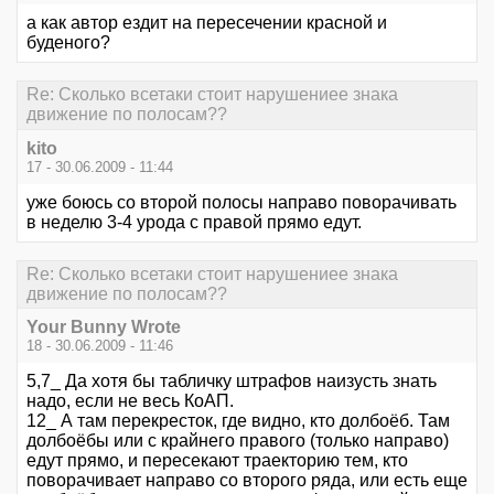
а как автор ездит на пересечении красной и
буденого?
Re: Сколько всетаки стоит нарушениее знака
движение по полосам??
kito
17 - 30.06.2009 - 11:44
уже боюсь со второй полосы направо поворачивать
в неделю 3-4 урода с правой прямо едут.
Re: Сколько всетаки стоит нарушениее знака
движение по полосам??
Your Bunny Wrote
18 - 30.06.2009 - 11:46
5,7_ Да хотя бы табличку штрафов наизусть знать
надо, если не весь КоАП.
12_ А там перекресток, где видно, кто долбоёб. Там
долбоёбы или с крайнего правого (только направо)
едут прямо, и пересекают траекторию тем, кто
поворачивает направо со второго ряда, или есть еще