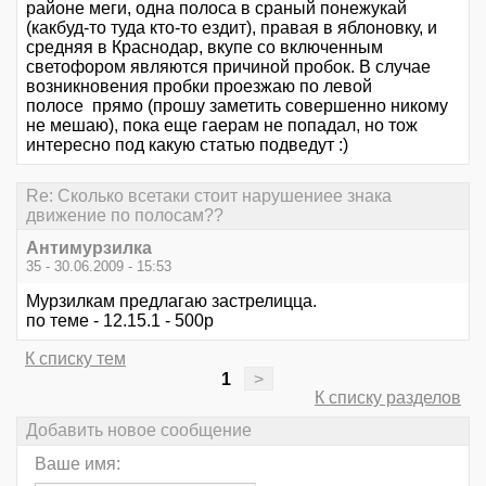
районе меги, одна полоса в сраный понежукай
(какбуд-то туда кто-то ездит), правая в яблоновку, и
средняя в Краснодар, вкупе со включенным
светофором являются причиной пробок. В случае
возникновения пробки проезжаю по левой
полосе прямо (прошу заметить совершенно никому
не мешаю), пока еще гаерам не попадал, но тож
интересно под какую статью подведут :)
Re: Сколько всетаки стоит нарушениее знака
движение по полосам??
Антимурзилка
35 - 30.06.2009 - 15:53
Мурзилкам предлагаю застрелицца.
по теме - 12.15.1 - 500р
К списку тем
1
>
К списку разделов
Добавить новое сообщение
Ваше имя: