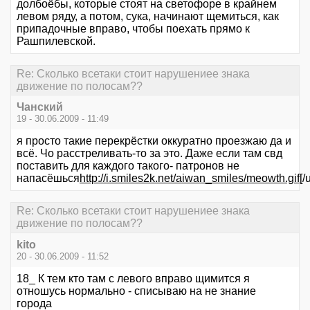
долбоёбы, которые стоят на светофоре в крайнем
левом ряду, а потом, сука, начинают щемиться, как
припадочные вправо, чтобы поехать прямо к
Рашпилевской.
Re: Сколько всетаки стоит нарушениее знака
движение по полосам??
Чанский
19 - 30.06.2009 - 11:49
я просто такие перекрёстки оккуратно проезжаю да и
всё. Чо расстреливать-то за это. Даже если там свд
поставить для каждого такого- патронов не
напасёшься
http://i.smiles2k.net/aiwan_smiles/meowth.gif
[/u
Re: Сколько всетаки стоит нарушениее знака
движение по полосам??
kito
20 - 30.06.2009 - 11:52
18_ К тем кто там с левого вправо щимится я
отношусь нормально - списываю на не знание
города