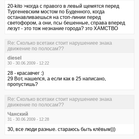
20-kito >когда с правого в левый щемятся перед
Тургеневским мостом по Буденного, когда
останавливаешься на стоп-линии перед
светофором, а они, псы бешенные, справа вперед
лезут - это тож незнание города? это ХАМСТВО
Re: Сколько всетаки стоит нарушениее знака
движение по полосам??
diesel
30 - 30.06.2009 - 12:22
28 - красавчег :)
29 Вот, нашелся, а если как в 25 написано,
пропустишь?
Re: Сколько всетаки стоит нарушениее знака
движение по полосам??
Чанский
31 - 30.06.2009 - 12:28
30, все люди разные. стараюсь быть клёвым)))