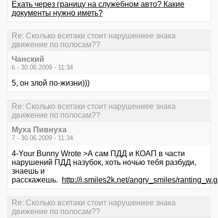
Ехать через границу на служебном авто? Какие
документы нужно иметь?
Re: Сколько всетаки стоит нарушениее знака
движение по полосам??
Чанский
6 - 30.06.2009 - 11:34
5, он злой по-жизни)))
Re: Сколько всетаки стоит нарушениее знака
движение по полосам??
Myxa Пивнухa
7 - 30.06.2009 - 11:34
4-Your Bunny Wrote >А сам ПДД и КОАП в части
нарушений ПДД назубок, хоть ночью тебя разбуди,
знаешь и
расскажешь.
http://i.smiles2k.net/angry_smiles/ranting_w.g
Re: Сколько всетаки стоит нарушениее знака
движение по полосам??