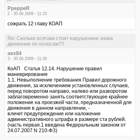
PpeppeR
2 - 30.06.2009 - 11:23
сожрать 12 главу КОАП
Re: Сколько всетаки стоит нарушениее знака
движение по полосам??
aex84
3 - 30.06.2009 - 11:26
КоАП Статья 12.14. Нарушение правил
маневрирования
1.1. Невыполнение требования Правил дорожного
движения, за исключением установленных случаев,
перед поворотом направо, налево или разворотом
заблаговременно занять соответствующее крайнее
положение на проезжей части, предназначенной для
движения в данном направлении, -
влечет предупреждение или наложение
административного штрафа в размере ста рублей.
(часть первая.1 введена Федеральным законом от
24.07.2007 N 210-ФЗ)