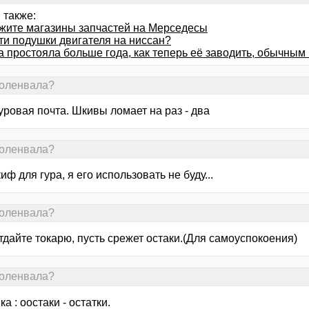
 также:
жите магазины запчастей на Мерседесы
ти подушки двигателя на ниссан?
 простояла больше года, как теперь её заводить, обычным
коленвала?
уровая почта. Шкивы ломает на раз - два
коленвала?
иф для гура, я его использовать не буду...
коленвала?
тдайте токарю, пусть срежет остаки.(Для самоуспокоения)
коленвала?
а : оостаки - остатки.