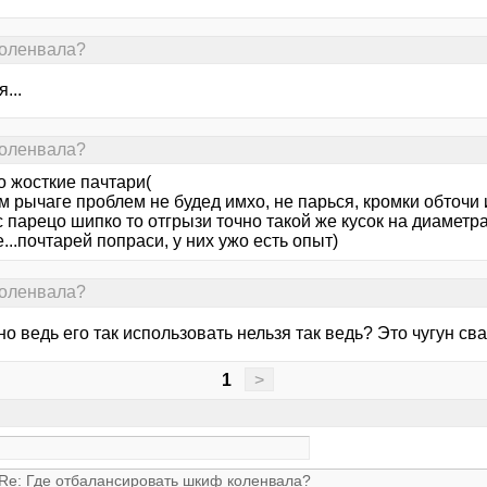
коленвала?
...
коленвала?
о жосткие пачтари(
м рычаге проблем не будед имхо, не парься, кромки обточи и 
с парецо шипко то отгрызи точно такой же кусок на диамет
...почтарей попраси, у них ужо есть опыт)
коленвала?
о ведь его так использовать нельзя так ведь? Это чугун св
1
>