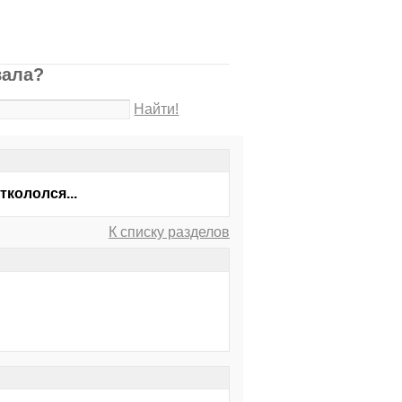
вала?
Найти!
кололся...
К списку разделов