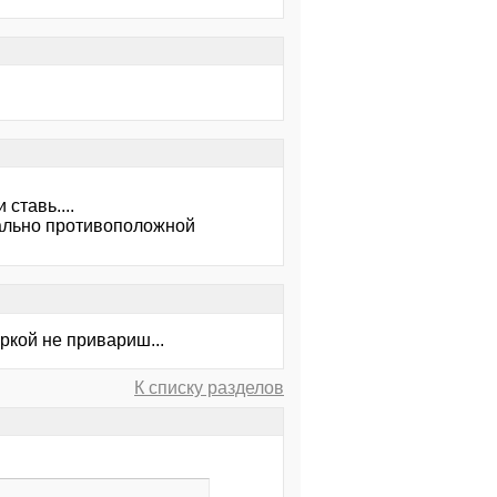
ставь....
рально противоположной
аркой не привариш...
К списку разделов