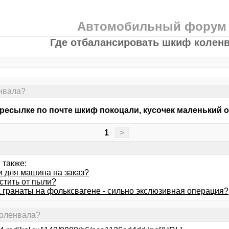
Автомобильный форум
Где отбалансировать шкиф колен
нвала?
ресылке по почте шкиф покоцали, кусочек маленький от
1
>
 также:
и для машина на заказ?
стить от пыли?
 гранаты на фольксвагене - сильно экслюзивная операция?
коленвала?