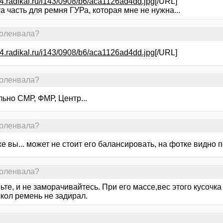
s54.radikal.ru/i143/0908/b6/aca1126ad4dd.jpg
[/URL]
а часть для ремня ГУРа, которая мне не нужна...
коленвала?
s54.radikal.ru/i143/0908/b6/aca1126ad4dd.jpg
[/URL]
коленвала?
ьно СМР, ФМР, Центр...
коленвала?
же вы... может не стоит его балансировать, на фотке видно
коленвала?
ьте, и не заморачивайтесь. При его массе,вес этого кусочка
кол ремень не задирал.