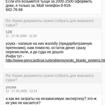
Если кто возьмется тыщи за 2000-2500 оформить
доки, я только за. Мой телефон 8-918-
942-76-66
Re: Какие документы нужно собрать для мирового
судьи?
128
11 - 27.05.2009 - 11:59
уоука - напиши на них жалобу (предарбитражную
претензию), нам помогло, остаток денег сразу
перечислили, и до суда не дошло
Инфа тут -
http://www.greycardinal.ru/problems/sroki_blanki_pretenz.h
Re: Какие документы нужно собрать для мирового
судьи?
уоука
12 - 27.05.2009 - 12:14
а как же затраты на независимую экспертизу? это-ж
их уже не касается?