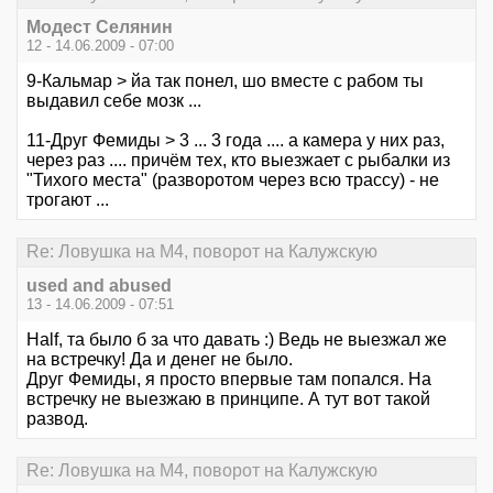
Модест Селянин
12 - 14.06.2009 - 07:00
9-Кальмар > йа так понел, шо вместе с рабом ты
выдавил себе мозк ...
11-Друг Фемиды > 3 ... 3 года .... а камера у них раз,
через раз .... причём тех, кто выезжает с рыбалки из
"Тихого места" (разворотом через всю трассу) - не
трогают ...
Re: Ловушка на М4, поворот на Калужскую
used and abused
13 - 14.06.2009 - 07:51
Half, та было б за что давать :) Ведь не выезжал же
на встречку! Да и денег не было.
Друг Фемиды, я просто впервые там попался. На
встречку не выезжаю в принципе. А тут вот такой
развод.
Re: Ловушка на М4, поворот на Калужскую