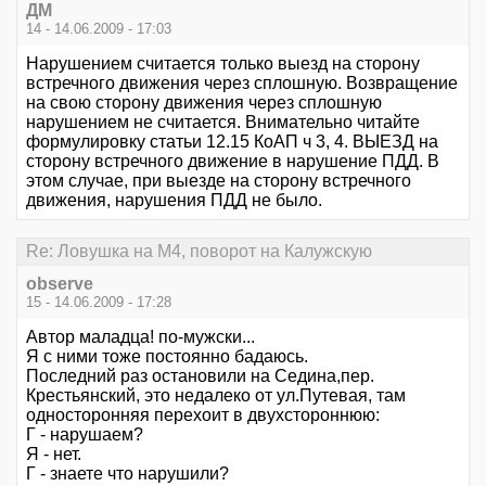
ДМ
14 - 14.06.2009 - 17:03
Нарушением считается только выезд на сторону
встречного движения через сплошную. Возвращение
на свою сторону движения через сплошную
нарушением не считается. Внимательно читайте
формулировку статьи 12.15 КоАП ч 3, 4. ВЫЕЗД на
сторону встречного движение в нарушение ПДД. В
этом случае, при выезде на сторону встречного
движения, нарушения ПДД не было.
Re: Ловушка на М4, поворот на Калужскую
observe
15 - 14.06.2009 - 17:28
Автор маладца! по-мужски...
Я с ними тоже постоянно бадаюсь.
Последний раз остановили на Седина,пер.
Крестьянский, это недалеко от ул.Путевая, там
односторонняя перехоит в двухстороннюю:
Г - нарушаем?
Я - нет.
Г - знаете что нарушили?