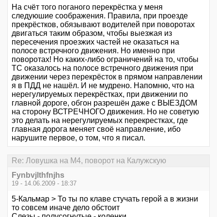
На счёт того поганого перекрёстка у меня
следуюшие соображения. Правила, при проезде
прекрёстков, обязывают водителей при поворотах
двигаться таким образом, чтобы выезжая из
пересечения проезжих частей не оказаться на
полосе встречного движения. Но именно при
поворотах! Но каких-либо ограничений на то, чтобы
ТС оказалось на полосе встречного движения при
движении через перекрёсток в прямом направлении
я в ПДД не нашёл. И не мудрено. Напомню, что на
нерегулируемых перекрёстках, при движении по
главной дороге, обгон разрешён даже с ВЫЕЗДОМ
на сторону ВСТРЕЧНОГО движения. Но не советую
это делать на нерегулируемых перекрестках, где
главная дорога меняет своё направление, ибо
нарушите первое, о том, что я писал.
Re: Ловушка на М4, поворот на Калужскую
Fynbvjlthfnjhs
19 - 14.06.2009 - 18:37
5-Кальмар > То ты по клаве стучать герой а в жизни
то совсем иначе дело обстоит
Слезы - полусогнутые - коленки