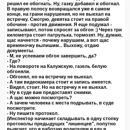
решил ее обогнать. Ну, газку добавил и обогнал.
В правую полосу возвращался уже в самом
конце, на грани нарушения, но не выехал на
встречку. Смотрю, девятка стоит на правой
обочине - против движения. Я еще подумал -
записывают, потом спросят за обгон :) Через три
километра стоит патрулька, тормозят. Ну, думаю,
щас начнется - почему нарушаем, а вот щас
времяночку выпишим... Выхожу, отдаю
документы.
- М, не успеваем обгон завершить, да?
- Где?
- На повороте на Калужскую, газель белую
обгоняли.
- Обгонял, но на встречку не выехал.
- А там видеокамера стоит и запись имеется.
- Видел, стоит. Но на встречку я не выехал.
- Ну в суде вам предоставят снимки.
- А щас можно посмотреть?
- А зачем человека с места подрывать, в суде
посмотрите.
- Ну пишите протокол.
(Инспектор начинает складывать в одну стопку
протоколы предыдущих "лишенцев", попутно
выяснет, что я работаю водителем и еду в