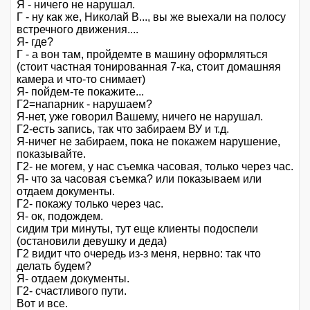
Я - ничего не нарушал.
Г - ну как же, Николай В..., вы же выехали на полосу
встречного движения....
Я- где?
Г - а вон там, пройдемте в машину оформляться
(стоит частная тонированная 7-ка, стоит домашняя
камера и что-то снимает)
Я- пойдем-те покажите...
Г2=напарник - нарушаем?
Я-нет, уже говорил Вашему, ничего не нарушал.
Г2-есть запись, так что забираем ВУ и т.д.
Я-ничег не забираем, пока не покажем нарушение,
показывайте.
Г2- не могем, у нас съемка часовая, только через час.
Я- что за часовая съемка? или показываем или
отдаем документы.
Г2- покажу только через час.
Я- ок, подождем.
сидим три минуты, тут еще клиенты подоспели
(остановили девушку и деда)
Г2 видит что очередь из-з меня, нервно: так что
делать будем?
Я- отдаем документы.
Г2- счастливого пути.
Вот и все.