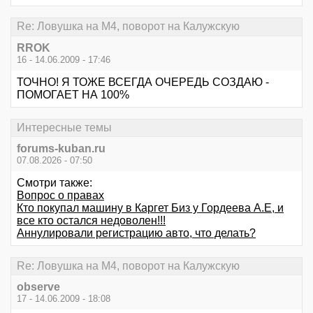
Re: Ловушка на М4, поворот на Калужскую
RROK
16 - 14.06.2009 - 17:46
ТОЧНО! Я ТОЖЕ ВСЕГДА ОЧЕРЕДЬ СОЗДАЮ -
ПОМОГАЕТ НА 100%
Интересные темы
forums-kuban.ru
07.08.2026 - 07:50
Смотри также:
Вопрос о правах
Кто покупал машину в Каргет Биз у Гордеева А.Е, и
все кто остался недоволен!!!
Аннулировали регистрацию авто, что делать?
Re: Ловушка на М4, поворот на Калужскую
observe
17 - 14.06.2009 - 18:08