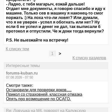
- Ладно, с тебя магарыч, езжай дальше!
Отдает мне документы, я говорю спасибо и иду к
машине. Только сев в машину я наконец-то смог
поржать :) На лоха что-ли ловят? Или думали,
что я не уверен - успел я обогнать или нет? Ну
если б не успел и денег не дал, так выписали б
протокол и отпустили. Че ж доки тогда вернули?
P.S. Не выезжайте на встречку!
К списку тем
1
>
К списку разделов
Интересные темы
forums-kuban.ru
07.08.2026 - 07:50
Смотри также:
Остановили для проверки доков.....
Прикол со страховней, классная отмазка
Опять про возмещение по ОСАГО.
Re: Ловушка на М4, поворот на Калужскую