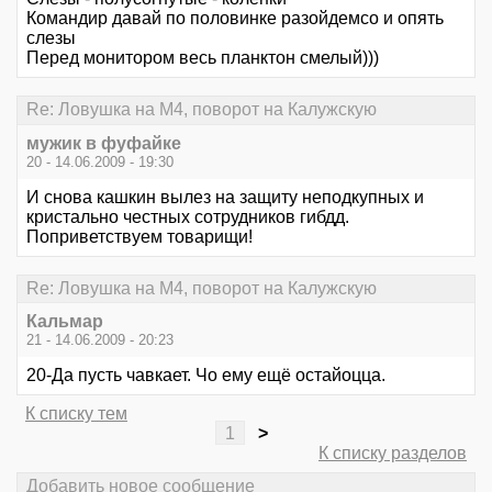
Командир давай по половинке разойдемсо и опять
слезы
Перед монитором весь планктон смелый)))
Re: Ловушка на М4, поворот на Калужскую
мужик в фуфайке
20 - 14.06.2009 - 19:30
И снова кашкин вылез на защиту неподкупных и
кристально честных сотрудников гибдд.
Поприветствуем товарищи!
Re: Ловушка на М4, поворот на Калужскую
Кальмар
21 - 14.06.2009 - 20:23
20-Да пусть чавкает. Чо ему ещё остайоцца.
К списку тем
1
>
К списку разделов
Добавить новое сообщение