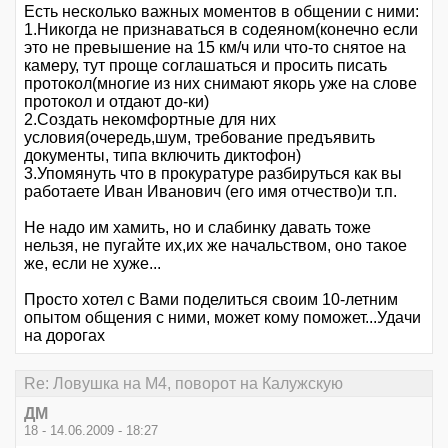
Есть несколько важных моментов в общении с ними:
1.Никогда не признаваться в содеяном(конечно если
это не превышение на 15 км/ч или что-то снятое на
камеру, тут проще соглашаться и просить писать
протокол(многие из них снимают якорь уже на слове
протокол и отдают до-ки)
2.Создать некомфортные для них
условия(очередь,шум, требование предъявить
документы, типа включить диктофон)
3.Упомянуть что в прокуратуре разбируться как вы
работаете Иван Иванович (его имя отчество)и т.п.
Не надо им хамить, но и слабинку давать тоже
нельзя, не пугайте их,их же начальством, оно такое
же, если не хуже...
Просто хотел с Вами поделиться своим 10-летним
опытом общения с ними, может кому поможет...Удачи
на дорогах
Re: Ловушка на М4, поворот на Калужскую
ДМ
18 - 14.06.2009 - 18:27