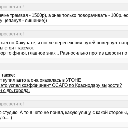
 просветите!
ечке трамвая - 1500р), а знак только поворачивать - 100р. ес
ку цепанул - лишение))
 просветите!
хал по Хакурате, и после пересечения путей повернул напр
 стоят таксуют.
р то фигня, главное знак... Равносильно против шерсти по 
 также:
т купил авто а она оказалась в УГОНЕ
а это успел коэффициент ОСАГО по Краснодару вырости?
 с др. города.
 просветите!
 студию! А то я чето не понял, какую улицу, с какой стороны
.....)