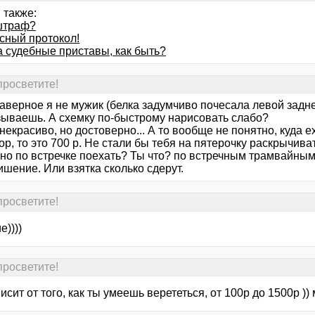
 также:
штраф?
сный протокол!
а судебные приставы, как быть?
 просветите!
аверное я не мужик (белка задумчиво почесала левой задней
зываешь. А схемку по-быстрому нарисовать слабо?
екрасиво, но достоверно... А то вообще не понятно, куда е
р, то это 700 р. Не стали бы тебя на пятерочку раскрычива
но по встречке поехать? Ты что? по встречным трамвайным 
ишение. Или взятка сколько сдерут.
 просветите!
))))
 просветите!
исит от того, как ты умеешь верететься, от 100р до 1500р )) 