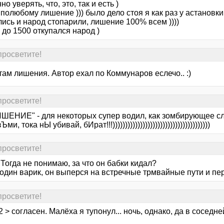
но уверять, что, это, так и есть )
 полюбому лишение ))) было дело стоя я как раз у астановк
ись и народ стопарили, лишение 100% всем ))))
 до 1500 откупался народ )
 просветите!
 там лишения. Автор ехал по Коммунаров еслечо.. :)
 просветите!
ИШЕНИЕ" - для некоторых супер водил, как зомбирующее сло
ми, тока нЫ убивай, бИрат!!!)))))))))))))))))))))))))))))))))))))))
 просветите!
 Тогда не понимаю, за что он бабки кидал?
один варик, он выперся на встречные трмвайные пути и пер 
 просветите!
2 > согласен. Малёха я тупонул... ночь, однако, да в соседн