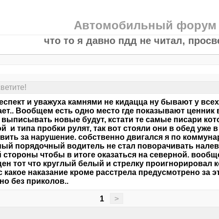
Автомобильный форум
что то я давно пдд не читал, просв
светите!
еспект и уважуха камнями не кидацца ну бывают у всех
ет.. Вообщем есть одно место где показывают ценник в
 выписывать новые будут, кстати те самые писари кото
й и типа пробки рулят, так вот стояли они в обед уже 
вить за нарушение. собственно двигался я по коммунар
мый порядочный водитель не стал поворачивать налево
 стороны чтобы в итоге оказаться на северной. вооб
ен тот что круглый белый и стрелку проигнорировал к
 какое наказание кроме расстрела предусмотрено за 
зно без приколов..
1
>