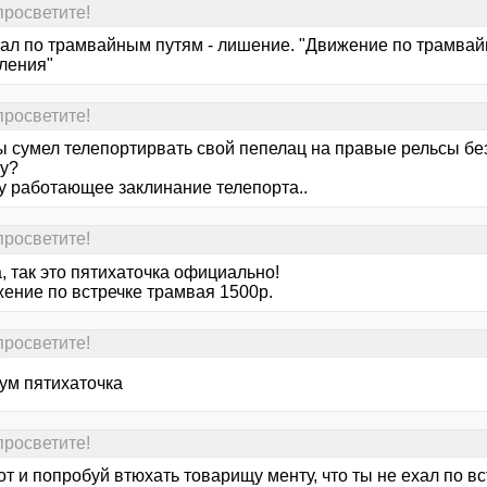
 просветите!
хал по трамвайным путям - лишение. "Движение по трамвай
ления"
 просветите!
 ты сумел телепортирвать свой пепелац на правые рельсы б
ку?
у работающее заклинание телепорта..
 просветите!
а, так это пятихаточка официально!
жение по встречке трамвая 1500р.
 просветите!
ум пятихаточка
 просветите!
от и попробуй втюхать товарищу менту, что ты не ехал по вс