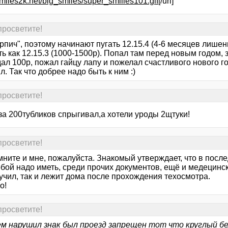
.smiles2k.net/big_smiles/super_smilies101.gif
[/url]
 просветите!
рпич", поэтому начинают пугать 12.15.4 (4-6 месяцев лишен
ь как 12.15.3 (1000-1500р). Попал там перед новым годом, 
ал 100р, пожал гайцу лапу и пожелал счастливого нового го
л. Так что добрее надо быть к ним :)
 просветите!
за 200тубликов спрыгивал,а хотели уроды 2щтуки!
 просветите!
мните и мне, пожалуйста. Знакомый утверждает, что в посл
обой надо иметь, среди прочих документов, ещё и медецинску
учил, так и лежит дома после прохождения техосмотра.
о!
 просветите!
м нарушил знак был проезд запрещен тот что круглый б