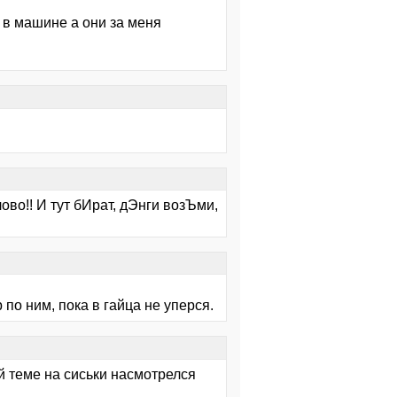
и в машине а они за меня
во!! И тут бИрат, дЭнги возЪми,
по ним, пока в гайца не уперся.
ей теме на сиськи насмотрелся