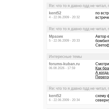
Re: что то я давно пдд не читал,
kent52
по встр
4 - 22.06.2009 - 20:32
встреч
Re: что то я давно пдд не читал,
Mpaзик
Автор е
5 - 22.06.2009 - 20:33
бомбилы
Светофо
Интересные темы
forums-kuban.ru
Смотри
06.08.2026 - 17:59
Как бра
А когд
Перегон
Re: что то я давно пдд не читал,
kent52
схему ф
6 - 22.06.2009 - 20:34
северную