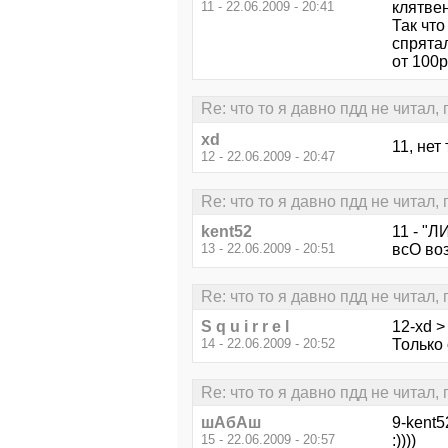
11 - 22.06.2009 - 20:41
клятвен
Так что
спрятал
от 100р
Re: что то я давно пдд не читал,
xd
11, нет
12 - 22.06.2009 - 20:47
Re: что то я давно пдд не читал,
kent52
11 - "Л
13 - 22.06.2009 - 20:51
всО возЪ
Re: что то я давно пдд не читал,
S q u i r r e l
12-xd >
14 - 22.06.2009 - 20:52
Только 
Re: что то я давно пдд не читал,
шАбАш
9-kent5
15 - 22.06.2009 - 20:57
:))))