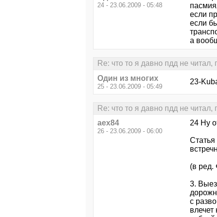
24 - 23.06.2009 - 05:48
пасмиял
если п
если б
трансп
а вообщ
Re: что то я давно пдд не читал,
Один из многих
23-Kub
25 - 23.06.2009 - 05:49
Re: что то я давно пдд не читал,
aex84
24 Ну о
26 - 23.06.2009 - 06:00
Статья
встреч
(в ред.
3. Вые
дорожн
с разв
влечет