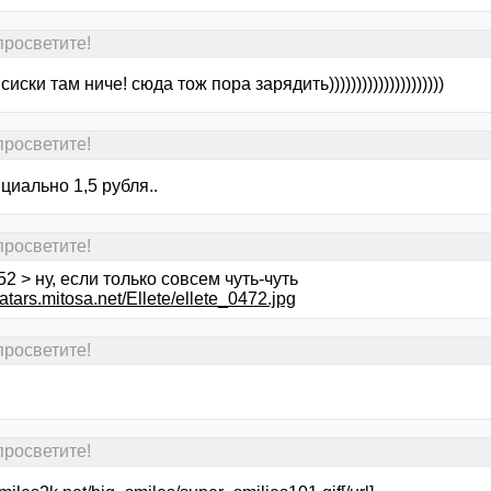
 просветите!
 сиски там ниче! сюда тож пора зарядить)))))))))))))))))))))
 просветите!
циально 1,5 рубля..
 просветите!
52 > ну, если только совсем чуть-чуть
vatars.mitosa.net/Ellete/ellete_0472.jpg
 просветите!
 просветите!