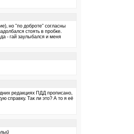
ие), но "по доброте" согласны
задолбался стоять в пробке.
да - гай заулыбался и меня
едних редакциях ПДД прописано,
ю справку. Так ли это? А то я её
елый