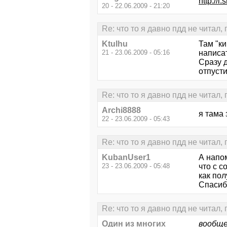
http://i
20 - 22.06.2009 - 21:20
Re: что то я давно пдд не читал,
Ktulhu
Там "ки
21 - 23.06.2009 - 05:16
написат
Сразу д
отпусти
Re: что то я давно пдд не читал,
Archi8888
я тама 
22 - 23.06.2009 - 05:43
Re: что то я давно пдд не читал,
KubanUser1
А напо
23 - 23.06.2009 - 05:48
что с с
как пол
Спасиб
Re: что то я давно пдд не читал,
Один из многих
вообще