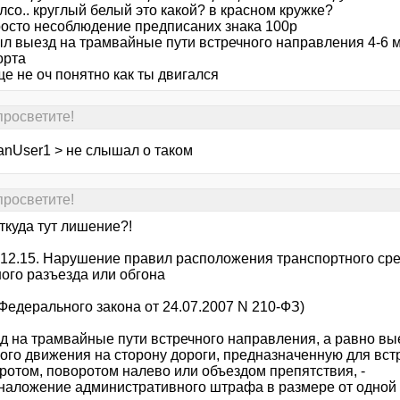
со.. круглый белый это какой? в красном кружке?
росто несоблюдение предписаних знака 100р
ыл выезд на трамвайные пути встречного направления 4-6
орта
е не оч понятно как ты двигался
 просветите!
anUser1 > не слышал о таком
 просветите!
ткуда тут лишение?!
 12.15. Нарушение правил расположения транспортного сре
ного разъезда или обгона
 Федерального закона от 24.07.2007 N 210-ФЗ)
зд на трамвайные пути встречного направления, а равно в
ого движения на сторону дороги, предназначенную для вс
оротом, поворотом налево или объездом препятствия, -
 наложение административного штрафа в размере от одной 