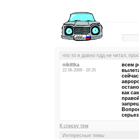
что то я давно пдд не читал, про
nikittka
всем р
22.06.2009 - 20:25
вылета
сейчас
авроро
остано
как са
правой
запрещ
Вопрос
серье
К списку тем
Интересные темы