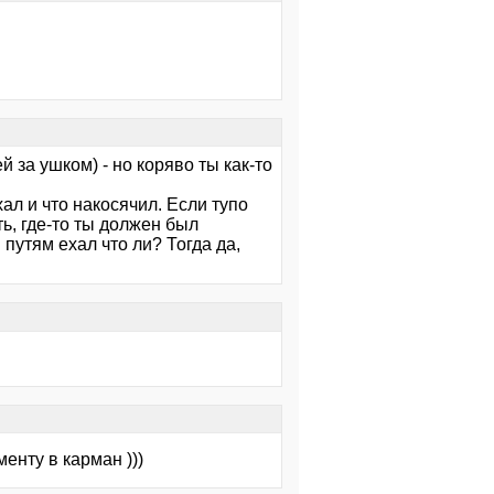
 за ушком) - но коряво ты как-то
хал и что накосячил. Если тупо
ть, где-то ты должен был
путям ехал что ли? Тогда да,
менту в карман )))