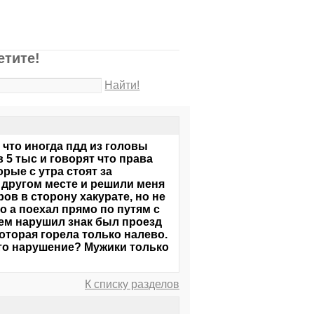
етите!
Найти!
 что иногда пдд из головы
 5 тыс и говорят что права
рые с утра стоят за
в другом месте и решили меня
ов в сторону хакурате, но не
 а поехал прямо по путям с
щем нарушил знак был проезд
оторая горела только налево.
это нарушение? Мужики только
К списку разделов