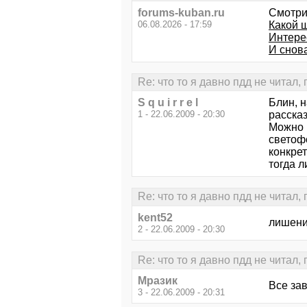
forums-kuban.ru
Смотри
06.08.2026 - 17:59
Какой 
Интере
И снов
Re: что то я давно пдд не читал,
S q u i r r e l
Блин, н
1 - 22.06.2009 - 20:30
расска
Можно н
светофо
конкрет
тогда л
Re: что то я давно пдд не читал,
kent52
лишение
2 - 22.06.2009 - 20:30
Re: что то я давно пдд не читал,
Mpaзик
Все зав
3 - 22.06.2009 - 20:31