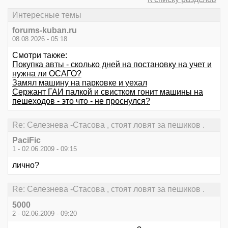
Интересные темы
forums-kuban.ru
08.08.2026 - 05:18
Смотри также:
Покупка авты - сколько дней на постановку на учет и
нужна ли ОСАГО?
Замял машину на парковке и уехал
Сержант ГАИ палкой и свистком гонит машины на
пешеходов - это что - не проснулся?
Re: Селезнева -Стасова , стоят ловят за пешиков .
PaciFic
1 - 02.06.2009 - 09:15
лично?
Re: Селезнева -Стасова , стоят ловят за пешиков .
5000
2 - 02.06.2009 - 09:20