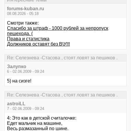
forums-kuban.ru
08.08.2026 - 05:18
Смотри также:
Спасибо за штраф - 1000 рублей за непропуск
пешехода. (
Права и статистика
Должников оставят без В\У!!!
Re: Селезнева -Стасова , стоят ловят за пешиков .
Залупко
6 - 02.06.2009 - 09:24
5) на сизге!
Re: Селезнева -Стасова , стоят ловят за пешиков .
astroiLL
7 - 02.06.2009 - 09:24
4: Это как в детской считалочке:
Едет мальчик на машине,
Весь размазанный по шине.