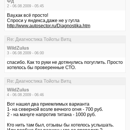
Фд
2 - 06.08.2009 - 05:45
Вау,как всё просто!
Спроси у яндекса,даже не у гугла
http://www.autosector.ru/Diagnostika.htm
Re: Диагностика Тойоты Витц
WildZulus
3 - 06.08.2009 - 06:00
спасибо. Как то руки не дотянулись погуглить. Просто
хотелось бы проверенные СТО.
Re: Диагностика Тойоты Витц
WildZulus
4 - 06.08.2009 - 06:46
Вот нашел два приемлимых варианта
1- на северной возле вечного огня - 700 руб.
2 - на мачуге напротив титана - 1000 руб.
Кто нить там был, отзывы бы хотелось услышать.