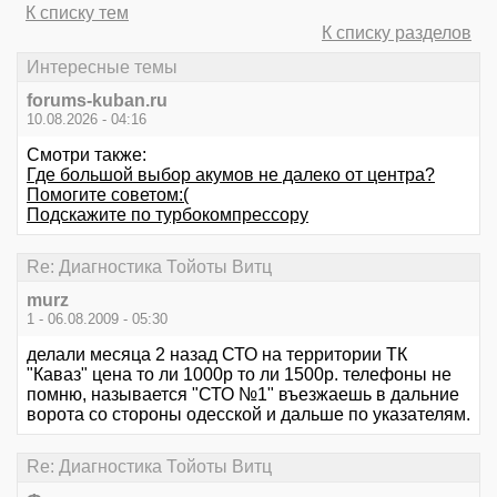
К списку тем
К списку разделов
Интересные темы
forums-kuban.ru
10.08.2026 - 04:16
Смотри также:
Где большой выбор акумов не далеко от центра?
Помогите советом:(
Подскажите по турбокомпрессору
Re: Диагностика Тойоты Витц
murz
1 - 06.08.2009 - 05:30
делали месяца 2 назад СТО на территории ТК
"Каваз" цена то ли 1000р то ли 1500р. телефоны не
помню, называется "СТО №1" въезжаешь в дальние
ворота со стороны одесской и дальше по указателям.
Re: Диагностика Тойоты Витц