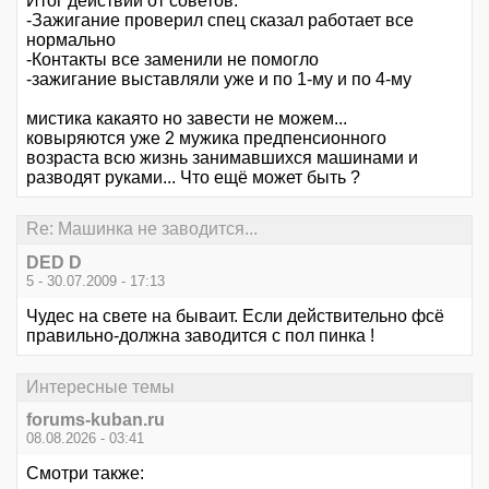
Итог действий от советов:
-Зажигание проверил спец сказал работает все
нормально
-Контакты все заменили не помогло
-зажигание выставляли уже и по 1-му и по 4-му
мистика какаято но завести не можем...
ковыряются уже 2 мужика предпенсионного
возраста всю жизнь занимавшихся машинами и
разводят руками... Что ещё может быть ?
Re: Машинка не заводится...
DED D
5 - 30.07.2009 - 17:13
Чудес на свете на бываит. Если действительно фсё
правильно-должна заводится с пол пинка !
Интересные темы
forums-kuban.ru
08.08.2026 - 03:41
Смотри также: