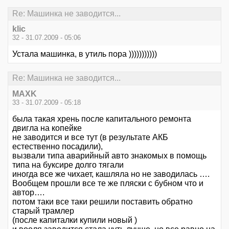
Re: Машинка не заводится...
klic
32 - 31.07.2009 - 05:06
Устала машинка, в утиль пора )))))))))))
Re: Машинка не заводится...
MAXK
33 - 31.07.2009 - 05:18
была такая хрень после капитального ремонта
двигла на копейке
не заводится и все тут (в результате АКБ
естественно посадили),
вызвали типа аварийный авто знакомых в помощь
типа на буксире долго тягали
иногда все же чихает, кашляла но не заводилась ….
Вообщем прошли все те же пляски с бубном что и
автор….
потом таки все таки решили поставить обратно
старый трамлер
(после капиталки купили новый )