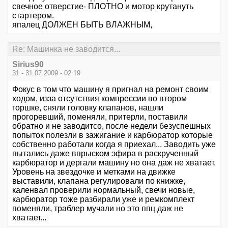
свечное отверстие- ПЛОТНО и мотор крутануть
стартером.
япалец ДОЛЖЕН БЫТЬ ВЛАЖНЫМ,
Re: Машинка не заводится...
Sirius90
31 - 31.07.2009 - 02:19
Фокус в том что машину я пригнал на ремонт своим
ходом, изза отсутствия компрессии во втором
горшке, сняли головку клапанов, нашли
прогоревший, поменяли, притерли, поставили
обратно и не заводитсо, после недели безуспешных
попыток полезли в зажигание и карбюратор которые
собственно работали когда я приехал... Заводить уже
пытались даже впрыском эфира в раскрученный
карбюратор и дергали машину но она даж не хватает.
Уровень на звездочке и метками на движке
выставили, клапана регулировали по книжке,
каленвал проверили нормальный, свечи новые,
карбюратор тоже разбирали уже и ремкомплект
поменяли, траблер мучали но это ппц даж не
хватает...