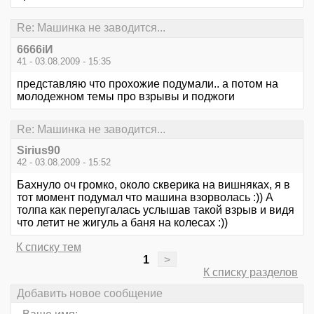
Re: Машинка не заводится...
6666iИ
41 - 03.08.2009 - 15:35
представляю что прохожие подумали.. а потом на
молодежном темы про взрывы и поджоги
Re: Машинка не заводится...
Sirius90
42 - 03.08.2009 - 15:52
Бахнуло оч громко, около скверика на вишняках, я в
тот момент подумал что машина взорволась :)) А
толпа как перепугалась услышав такой взрыв и видя
что летит не жигуль а баня на колесах :))
К списку тем
1
>
К списку разделов
Добавить новое сообщение