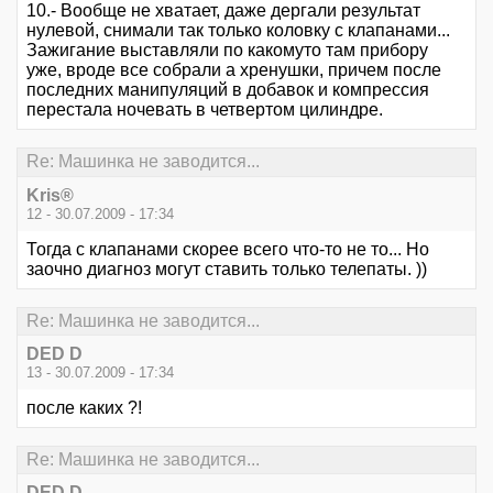
10.- Вообще не хватает, даже дергали результат
нулевой, снимали так только коловку с клапанами...
Зажигание выставляли по какомуто там прибору
уже, вроде все собрали а хренушки, причем после
последних манипуляций в добавок и компрессия
перестала ночевать в четвертом цилиндре.
Re: Машинка не заводится...
Kris®
12 - 30.07.2009 - 17:34
Тогда с клапанами скорее всего что-то не то... Но
заочно диагноз могут ставить только телепаты. ))
Re: Машинка не заводится...
DED D
13 - 30.07.2009 - 17:34
после каких ?!
Re: Машинка не заводится...
DED D