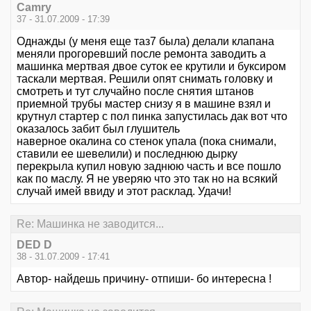
Camry
37 - 31.07.2009 - 17:39
Однажды (у меня еще таз7 была) делали клапана
меняли прогоревший после ремонта заводить а
машинка мертвая двое суток ее крутили и буксиром
таскали мертвая. Решили опят снимать головку и
смотреть и тут случайно после снятия штанов
приемной трубы мастер снизу я в машине взял и
крутнул стартер с пол пинка запустилась дак вот что
оказалось забит был глушитель
наверное окалина со стенок упала (пока снимали,
ставили ее шевелили) и последнюю дырку
перекрыла купил новую заднюю часть и все пошло
как по маслу. Я не уверяю что это так но на всякий
случай имей ввиду и этот расклад. Удачи!
Re: Машинка не заводится...
DED D
38 - 31.07.2009 - 17:41
Автор- найдешь причину- отпиши- бо интересна !