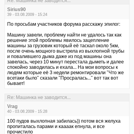
Re: Машинка не заводится...
Sirius90
39 - 03.08.2009 - 15:24
По просьбам участников форума расскажу эпилог:
Машину завели, проблему найти не удалось так как
решение этой проблемы явилось зацепление
машины за грузовик который её таскал около 5км,
после очень мощного выстрела из выхлопной трубы
и повалившего дыма даже из под машины она
завелась, через 10 минут перестала дыметь и далее
спокойно заводилась и ехала... На мои вопросы к
людям которые её 3 недели ремонтировали "Что же
всетаки было" сказали "Просралась..." вот так вот
бывает!
Re: Машинка не заводится...
Vrag
40 - 03.08.2009 - 15:28
100 пудов выхлопная забилась)) потом вся желуха
пропиталась парами и каааак епнула, и все
прочистило