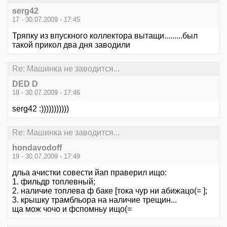
serg42
17 - 30.07.2009 - 17:45
Тряпку из впускного коллектора вытащи.........был
такой прикол два дня заводили
Re: Машинка не заводится...
DED D
18 - 30.07.2009 - 17:46
serg42 :)))))))))))
Re: Машинка не заводится...
hondavodoff
19 - 30.07.2009 - 17:49
дльа ачистки совести йап праверил ищо:
1. фильдр топлевный;
2. наличие топлева ф баке [тока чур ни абижацо(= ];
3. крышку трамбльора на наличие трещин...
ща мож чочо и фспомньу ищо(=