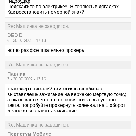
гидроудар
Подскажите по электрике!!! Я теряюсь в догадках...
Как восстановить номерной знак?
Re: Машинка не заводится...
DED D
6 - 30.07.2009 - 17:13
истчо раз фсё тщательно проверь !
Re: Машинка не заводится...
Павлик
7 - 30.07.2009 - 17:16
трамблёр снимали? там можно ошибиться.
выставляешь зажигание на верхнюю мёртвую точку,
а оказывается что это верхняя точка выпускного
такта. попробуйте провернуть коленвал на 1 оборот
и заново выставить зажигание.
Re: Машинка не заводится...
Перпетум Мобиле