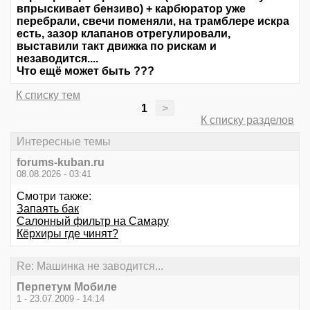
впрыскивает бензиво) + карбюратор уже
перебрали, свечи поменяли, на трамблере искра
есть, зазор клапанов отрегулировали,
выставили такт движка по рискам и
незаводится....
Что ещё может быть ???
К списку тем
1
>
К списку разделов
Интересные темы
forums-kuban.ru
08.08.2026 - 03:41
Смотри также:
Запаять бак
Салонный фильтр на Самару
Кёрхиры где чинят?
Re: Машинка не заводится...
Перпетум Мобиле
1 - 23.07.2009 - 14:14