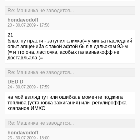
Re: Машинка не заводится...
hondavodoff
23 - 30.07.2009 - 17:58
21
бльо, ну прасти - затупил слихка(= у миньа паследний
опыт апщенийа с такой афтой был в дальокам 93-м
(= и тто она, ласточка, асобых галавньакофф не
доставльала (=
Re: Машинка не заводится...
DED D
24 - 30.07.2009 - 17:59
на мой взгляд тут или ошибка в моменте поджига
топлива (установка зажигания) или регулироффка
клапанов.ИМХО
Re: Машинка не заводится...
hondavodoff
25 - 30.07.2009 - 18:00