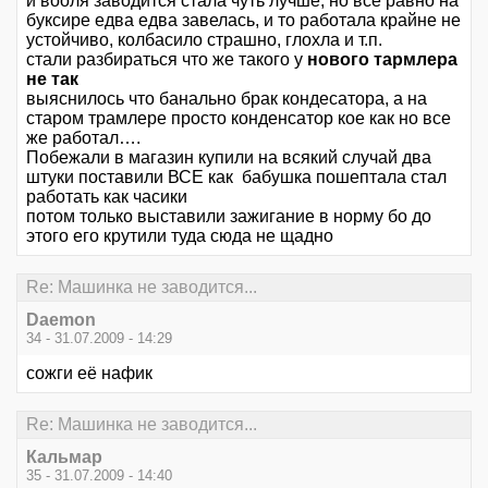
и вооля заводится стала чуть лучше, но все равно на
буксире едва едва завелась, и то работала крайне не
устойчиво, колбасило страшно, глохла и т.п.
стали разбираться что же такого у
нового тармлера
не так
выяснилось что банально брак кондесатора, а на
старом трамлере просто конденсатор кое как но все
же работал….
Побежали в магазин купили на всякий случай два
штуки поставили ВСЕ как бабушка пошептала стал
работать как часики
потом только выставили зажигание в норму бо до
этого его крутили туда сюда не щадно
Re: Машинка не заводится...
Daemon
34 - 31.07.2009 - 14:29
сожги её нафик
Re: Машинка не заводится...
Кальмар
35 - 31.07.2009 - 14:40