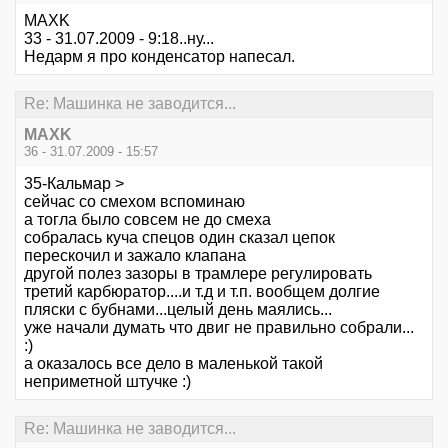
MAXK
33 - 31.07.2009 - 9:18..ну...
Недарм я про конденсатор напесал.
Re: Машинка не заводится...
MAXK
36 - 31.07.2009 - 15:57
35-Кальмар >
сейчас со смехом вспоминаю
а тогла было совсем не до смеха
собралась куча спецов один сказал цепок
перескочил и зажало клапана
другой полез зазоры в трамлере регулировать
третий карбюратор....и т.д и т.п. вообщем долгие
пляски с бубнами...целый день маялись...
уже начали думать что двиг не правильно собрали...
:)
а оказалось все дело в маленькой такой
неприметной штучке :)
Re: Машинка не заводится...