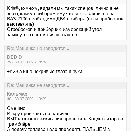
Kris®, кхм-кхм, видали мы таких спецов, лично я не
знаю, каким прибором ему что выставляли, но на
ВАЗ 2106 необходимо ДВА прибора (если приборами
выставлять)
Стробоскоп и приборчик, измеряющий угол
замкнутого состояния контактов.
Re: Машинка не заводится...
DED D
29 - 30.07.2009 - 18:39
+к 28 а ишо некривые глаза и руки !
Re: Машинка не заводится...
Кальмар
30 - 30.07.2009 - 19:29
Смешно.
Искру проверить на наличие.
ВМТ и момент зажигания проверить. Конденсатор на
трамблёре.
А подачу топлива надо проверять ПАЛЬЦЕМ в