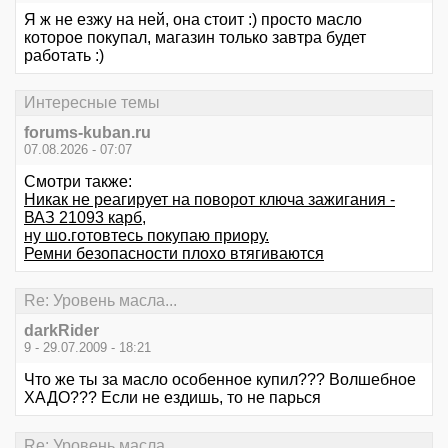
Я ж не езжу на ней, она стоит :) просто масло
которое покупал, магазин только завтра будет
работать :)
Интересные темы
forums-kuban.ru
07.08.2026 - 07:07
Смотри также:
Никак не реагирует на поворот ключа зажигания -
ВАЗ 21093 карб,
ну шо.готовтесь покупаю приору.
Ремни безопасности плохо втягиваются
Re: Уровень масла...
darkRider
9 - 29.07.2009 - 18:21
Что же ты за масло особенное купил??? Волшебное
ХАДО??? Если не ездишь, то не парься
Re: Уровень масла...