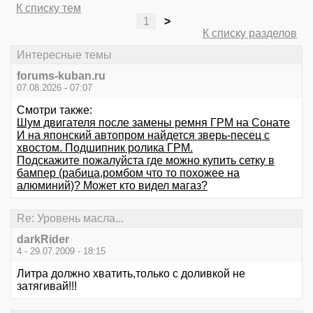
К списку тем
1
>
К списку разделов
Интересные темы
forums-kuban.ru
07.08.2026 - 07:07
Смотри также:
Шум двигателя после замены ремня ГРМ на Сонате
И на японский автопром найдется зверь-песец с
хвостом. Подшипник ролика ГРМ.
Подскажите пожалуйста где можно купить сетку в
бампер (рабица,ромбом что то похожее на
алюминий)? Может кто видел магаз?
Re: Уровень масла...
darkRider
4 - 29.07.2009 - 18:15
Литра должно хватить,только с доливкой не
затягивай!!!