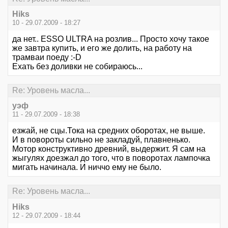
Hiks
10 - 29.07.2009 - 18:27
да нет.. ЕSSO ULTRA на розлив... Просто хочу такое
же завтра купить, и его же долить, на работу на
трамваи поеду :-D
Ехать без доливки не собираюсь...
Re: Уровень масла...
уэф
11 - 29.07.2009 - 18:38
езжай, не сцы.Тока на средних оборотах, не выше.
И в повороты сильно не закладуй, плавненько.
Мотор конструктивно древний, выдержит. Я сам на
жыгулях доезжал до того, что в поворотах лампочка
мигать начинала. И ниччо ему не было.
Re: Уровень масла...
Hiks
12 - 29.07.2009 - 18:44