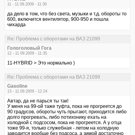
11 - 11.09.2009 - 11:30
да дело в том, что без света, музыки и т.д. обороты то
600, включится вентилятор, 900-950 и пошла
чихарда
Re: Проблема с оборотами на ВАЗ 21099
Гологоловый Гога
12 - 11.09.2009 - 11:35
11-HYBRID > Это нормально )
Re: Проблема с оборотами на ВАЗ 21099
Gasoline
13 - 11.09.2009 - 12:24
Автар, да не парься ты так!
У меня на 99-ой таже туфта, пока не прогреется до
90 градусов, обороты чуть прыгают, приходится либо
долго прогревать, либо потихонику ехать на
холодной с подсосом, пока не прогреется. А у отца
тоже 99-я, только служебная - летом на холодную
заводится вообще без подсоса, а зимой достаточно