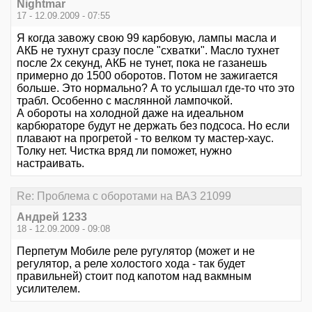
Nightmar
17 - 12.09.2009 - 07:55
Я когда завожу свою 99 карбовую, лампы масла и
АКБ не тухнут сразу после "схватки". Масло тухнет
после 2х секунд, АКБ не тунет, пока не газанешь
примерно до 1500 оборотов. Потом не зажигается
больше. Это нормально? А то услышал где-то что это
трабл. Особенно с маслянной лампочкой.
А обороты на холодной даже на идеальном
карбюраторе будут не держать без подсоса. Но если
плавают на прогретой - то велком ту мастер-хаус.
Толку нет. Чистка вряд ли поможет, нужно
настраивать.
Re: Проблема с оборотами на ВАЗ 21099
Андрей 1233
18 - 12.09.2009 - 09:08
Перпетум Мобиле реле ругулятор (может и не
регулятор, а реле холостого хода - так будет
правильней) стоит под капотом над вакмным
усилителем.