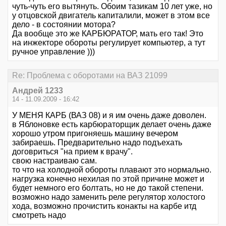
чуть-чуть его вытянуть. Обоим тазикам 10 лет уже, но
у отцовской двигатель капиталили, может в этом все
дело - в состоянии мотора?
Да вообще это же КАРБЮРАТОР, мать его так! Это
на инжекторе обороты регулирует компьютер, а тут
ручное управление )))
Re: Проблема с оборотами на ВАЗ 21099
Андрей 1233
14 - 11.09.2009 - 16:42
У МЕНЯ КАРБ (ВАЗ 08) и я им очень даже доволен.
в Яблоновке есть карбюраторщик делает очень даже
хорошо утром пригоняешь машину вечером
забираешь. Предварительно надо подъехать
договриться "на прием к врачу".
свою настраиваю сам.
то что на холодной обороты плавают это нормально.
нагрузка конечно нехилая по этой причине может и
будет немного его болтать, но не до такой степени.
возможно надо заменить реле регулятор холостого
хода, возможно прочистить конакты на карбе итд
смотреть надо