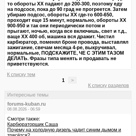
то обороты ХХ падают до 200-300, поэтому еду
на подсосе, пока до 90 град не прогреется. Затем
убираю подсос, обороты ХХ где-то 600-650,
проходит еще 15 минут, нормально, обороты ХХ
900-950 и так они периодически потом и
прыгают, ночью, когда все включишь, свет и т.д.,
ваще ХХ 400 об, машина вся дражит. Чистил
карбюратор, поменял броне провода, выставлял
зажигание, свечам месяца 4-ре, выкручивал,
нормальные, ПОДСКАЖИТЕ, ЧЕ C ЭТИМ ТАЗОМ
ДЕЛАТЬ. Фразы типа менять и продавать не
приветствуются.
К списку тем
1
>
К списку разделов
Интересные темы
forums-kuban.ru
08.08.2026 - 06:59
Смотри также:
Карбюраторщик Саша
Почему на холодную дизель чадит синим дымом и
трясётся?