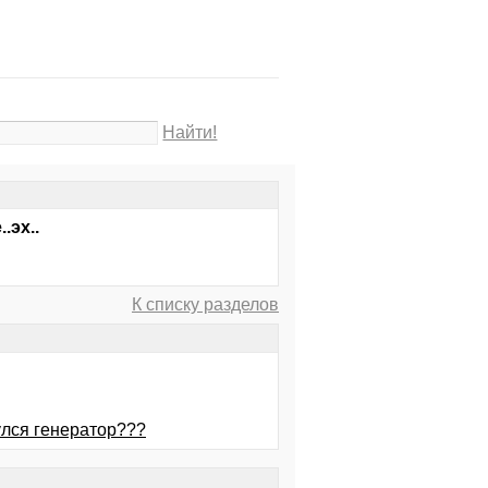
Найти!
.эх..
К списку разделов
улся генератор???