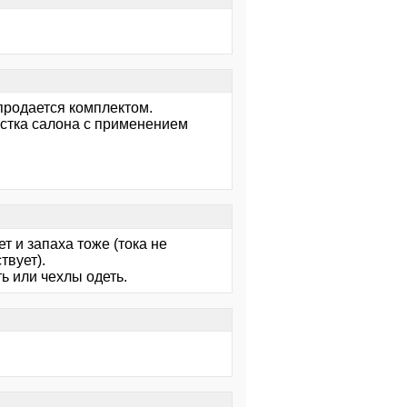
 продается комплектом.
истка салона с применением
ет и запаха тоже (тока не
твует).
ть или чехлы одеть.