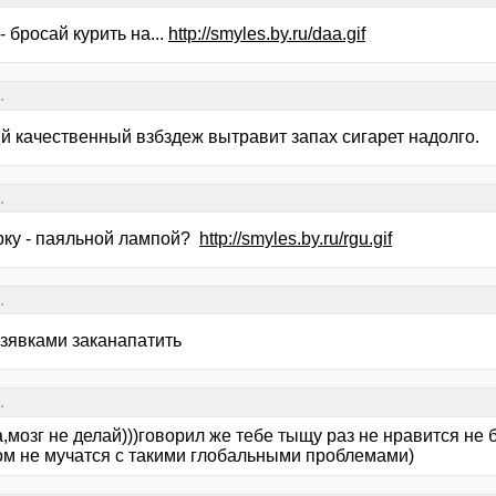
- бросай курить на...
http://smyles.by.ru/daa.gif
.
й качественный взбздеж вытравит запах сигарет надолго.
.
ырку - паяльной лампой?
http://smyles.by.ru/rgu.gif
.
азявками заканапатить
.
мозг не делай)))говорил же тебе тыщу раз не нравится не б
ом не мучатся с такими глобальными проблемами)