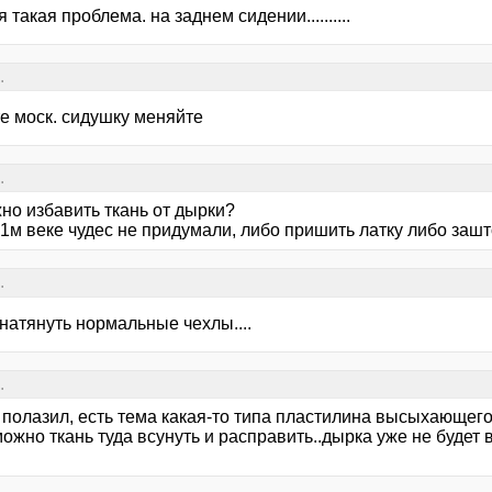
я такая проблема. на заднем сидении..........
.
те моск. сидушку меняйте
.
но избавить ткань от дырки?
21м веке чудес не придумали, либо пришить латку либо заш
.
натянуть нормальные чехлы....
.
 полазил, есть тема какая-то типа пластилина высыхающего
ожно ткань туда всунуть и расправить..дырка уже не будет 