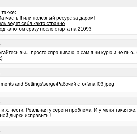
 также:
атчасть!!! или полезный ресурс за даром!
ль ведет себя както странно
од капотом сразу после старта на 21093i
.
угайтесь вы... просто спрашиваю, а сам я ни курю и не пью..
:)
.
ments and Settings\serge\Рабочий стол\mail03.jpeg
.
и х. нести. Реальная у сереги проблема. И у меня такая же.
ной дырки исправить !
.