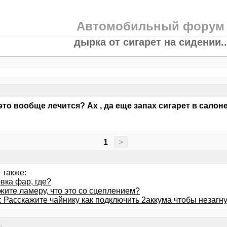
Автомобильный форум
дырка от сигарет на сидении..
 это вообще лечится? Ах , да еще запах сигарет в салоне.
1
>
 также:
вка фар, где?
жите ламеру, что это со сцеплением?
: Расскажите чайнику как подключить 2аккума чтобы незагн
.