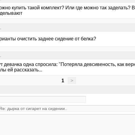
ожно купить такой комплект? Или где можно так заделать? В
аделывают
.
рианты очистить заднее сидение от белка?
.
ут девачка одна спросила: "Потеряла девсивеность, как вер
лы ей рассказать...
1
>