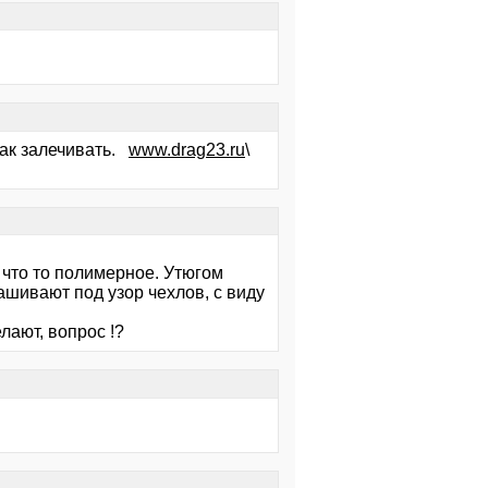
 как залечивать.
www.drag23.ru
\
 что то полимерное. Утюгом
шивают под узор чехлов, с виду
елают, вопрос !?