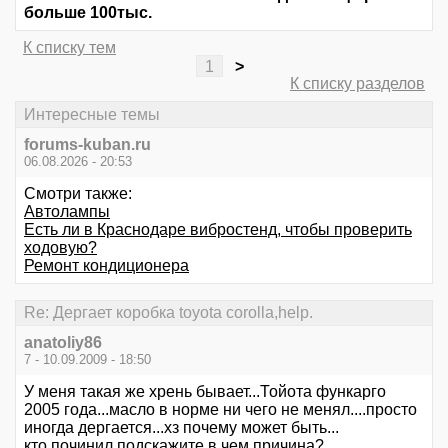
больше 100тыс.
К списку тем
1
>
К списку разделов
Интересные темы
forums-kuban.ru
06.08.2026 - 20:53
Смотри также:
Автолампы
Есть ли в Краснодаре вибростенд, чтобы проверить
ходовую?
Ремонт кондиционера
Re: Дергает коробка toyota corolla,help.
anatoliy86
7 - 10.09.2009 - 18:50
У меня такая же хрень бывает...Тойота функарго
2005 года...масло в норме ни чего не менял....просто
иногда дергается...хз почему может быть...
кто починил подскажите в чем причина?