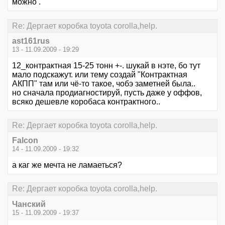
можно .
Re: Дергает коробка toyota corolla,help.
ast161rus
13 - 11.09.2009 - 19:29
12_контрактная 15-25 тонн +-. шукай в нэте, бо тут
мало подскажут. или тему создай "Контрактная
АКПП" там или чё-то такое, чобэ заметней была..
но сначала продиагностируй, пусть даже у оффов,
всяко дешевле коробаса контрактного..
Re: Дергает коробка toyota corolla,help.
Falcon
14 - 11.09.2009 - 19:32
а каг же мечта не ламаеться?
Re: Дергает коробка toyota corolla,help.
Чанский
15 - 11.09.2009 - 19:37