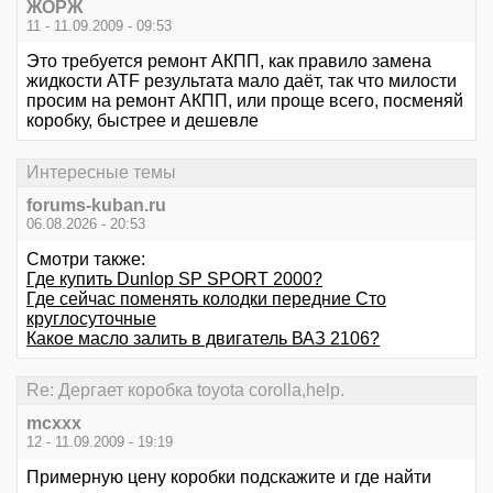
ЖОРЖ
11 - 11.09.2009 - 09:53
Это требуется ремонт АКПП, как правило замена
жидкости ATF результата мало даёт, так что милости
просим на ремонт АКПП, или проще всего, посменяй
коробку, быстрее и дешевле
Интересные темы
forums-kuban.ru
06.08.2026 - 20:53
Смотри также:
Где купить Dunlop SP SPORT 2000?
Где сейчас поменять колодки передние Сто
круглосуточные
Какое масло залить в двигатель ВАЗ 2106?
Re: Дергает коробка toyota corolla,help.
mcxxx
12 - 11.09.2009 - 19:19
Примерную цену коробки подскажите и где найти