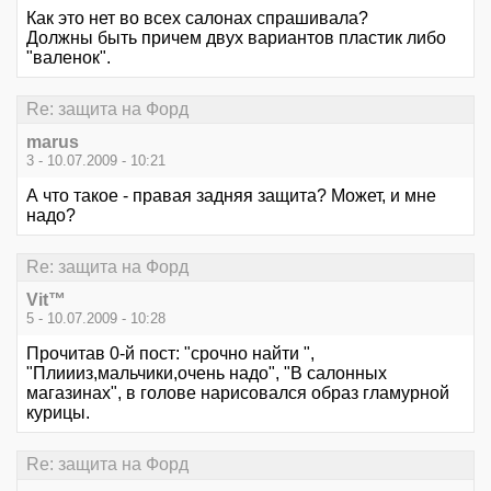
Как это нет во всех салонах спрашивала?
Должны быть причем двух вариантов пластик либо
"валенок".
Re: защита на Форд
marus
3 - 10.07.2009 - 10:21
А что такое - правая задняя защита? Может, и мне
надо?
Re: защита на Форд
Vit™
5 - 10.07.2009 - 10:28
Прочитав 0-й пост: "срочно найти ",
"Плиииз,мальчики,очень надо", "В салонных
магазинах", в голове нарисовался образ гламурной
курицы.
Re: защита на Форд