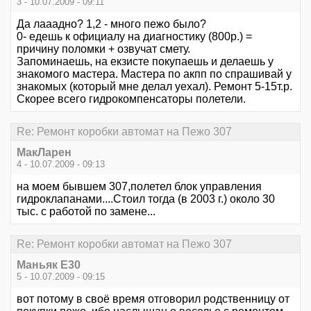
3 - 10.07.2009 - 09:11
Да лааадно? 1,2 - много пежо было?
0- едешь к официалу на диагностику (800р.) =
причину поломки + озвучат смету.
Запоминаешь, на екзисте покупаешь и делаешь у
знакомого мастера. Мастера по акпп по спрашивай у
знакомых (который мне делал уехал). Ремонт 5-15т.р.
Скорее всего гидрокомпенсаторы полетели.
Re: Ремонт коробки автомат на Пежо 307
МакЛарен
4 - 10.07.2009 - 09:13
на моем бывшем 307,полетел блок управления
гидроклапанами....Стоил тогда (в 2003 г.) около 30
тыс. с работой по замене...
Re: Ремонт коробки автомат на Пежо 307
Маньяк E30
5 - 10.07.2009 - 09:15
вот потому в своё время отговорил родственницу от