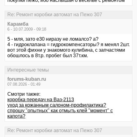
покупки пежо, ибо наслышан о веселье с ремонтом
Re: Ремонт коробки автомат на Пежо 307
Карамба
6 - 10.07.2009 - 09:18
5 - мля, зато е30 ниразу не ломалсо? а?
4 - гидроклапана = гидрокомпенсаторы? я менял 2шт.
вот этой фихни у знакомого кулибина, с запчастями
обошлось в 8т.р. пробег был 37т.км.
Интересные темы
forums-kuban.ru
07.08.2026 - 01:49
Смотри также:
коробка передач на Ваз-2113
уход за кожанным салоном-профилактика?
спрошу "опытных" как отмыть клей "момент" с
капота?
Re: Ремонт коробки автомат на Пежо 307