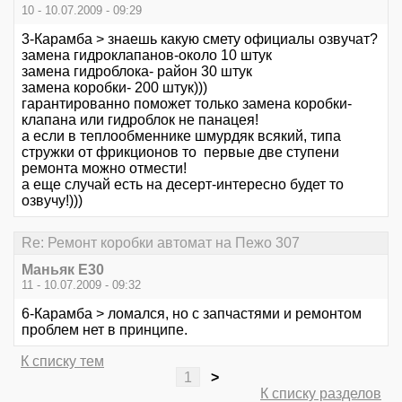
10 - 10.07.2009 - 09:29
3-Карамба > знаешь какую смету официалы озвучат?
замена гидроклапанов-около 10 штук
замена гидроблока- район 30 штук
замена коробки- 200 штук)))
гарантированно поможет только замена коробки-
клапана или гидроблок не панацея!
а если в теплообменнике шмурдяк всякий, типа
стружки от фрикционов то первые две ступени
ремонта можно отмести!
а еще случай есть на десерт-интересно будет то
озвучу!)))
Re: Ремонт коробки автомат на Пежо 307
Маньяк E30
11 - 10.07.2009 - 09:32
6-Карамба > ломался, но с запчастями и ремонтом
проблем нет в принципе.
К списку тем
1
>
К списку разделов