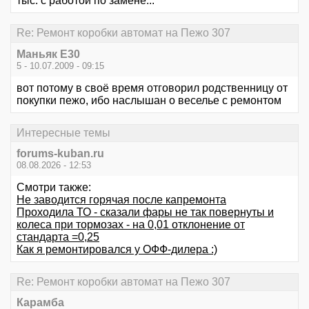
тыс. с работой по замене...
Re: Ремонт коробки автомат на Пежо 307
Маньяк E30
5 - 10.07.2009 - 09:15
вот потому в своё время отговорил родственницу от
покупки пежо, ибо наслышан о веселье с ремонтом
Интересные темы
forums-kuban.ru
08.08.2026 - 12:53
Смотри также:
Не заводится горячая после капремонта
Проходила ТО - сказали фары не так повернуты и
колеса при тормозах - на 0,01 отклонение от
стандарта =0,25
Как я ремонтировался у ОФФ-дилера :)
Re: Ремонт коробки автомат на Пежо 307
Карамба