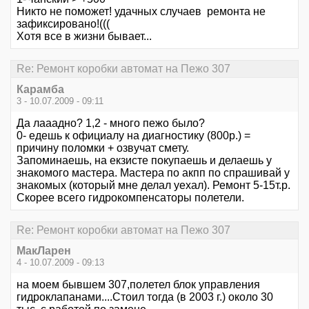
Никто не поможет! удачных случаев ремонта не
зафиксировано!(((
Хотя все в жизни бывает...
Re: Ремонт коробки автомат на Пежо 307
Карамба
3 - 10.07.2009 - 09:11
Да лааадно? 1,2 - много пежо было?
0- едешь к официалу на диагностику (800р.) =
причину поломки + озвучат смету.
Запоминаешь, на екзисте покупаешь и делаешь у
знакомого мастера. Мастера по акпп по спрашивай у
знакомых (который мне делал уехал). Ремонт 5-15т.р.
Скорее всего гидрокомпенсаторы полетели.
Re: Ремонт коробки автомат на Пежо 307
МакЛарен
4 - 10.07.2009 - 09:13
на моем бывшем 307,полетел блок управления
гидроклапанами....Стоил тогда (в 2003 г.) около 30