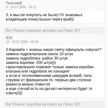
Чанский
9 - 10.07.2009 - 09:21
3, и мысли покупать не было) От знакомых
владельцев понаслышал через край))
Re: Ремонт коробки автомат на Пежо 307
510
10 - 10.07.2009 - 09:29
3-Карамба > знаешь какую смету официалы озвучат?
замена гидроклапанов-около 10 штук
замена гидроблока- район 30 штук
замена коробки- 200 штук)))
гарантированно поможет только замена коробки-
клапана или гидроблок не панацея!
а если в теплообменнике шмурдяк всякий, типа
стружки от фрикционов то первые две ступени
ремонта можно отмести!
а еще случай есть на десерт-интересно будет то
озвучу!)))
Re: Ремонт коробки автомат на Пежо 307