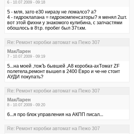
6 - 10.07.2009 - 09:18
5 - мля, зато е30 ниразу не ломалсо? а?
4 - гидроклапана = гидрокомпенсаторы? я менял 2шт.
вот этой фихни у знакомого кулибина, с запчастями
обошлось в 8т.р. пробег был 37т.км.
Re: Ремонт коробки автомат на Пежо 307
МакЛарен
7 - 10.07.2009 - 09:19
5...на моей ,тожЪ бывшей ,А8 коробка-ахТомат ZF
полетела,ремонт вышел в 2400 Евро и че-не стоит
АУДИ покупать?
Re: Ремонт коробки автомат на Пежо 307
МакЛарен
8 - 10.07.2009 - 09:20
6...я про блок управления на АКПП писал...
Re: Ремонт коробки автомат на Пежо 307