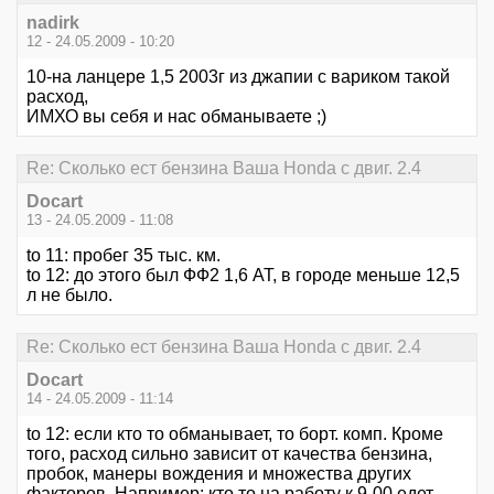
nadirk
12 - 24.05.2009 - 10:20
10-на ланцере 1,5 2003г из джапии с вариком такой
расход,
ИМХО вы себя и нас обманываете ;)
Re: Сколько ест бензина Ваша Honda с двиг. 2.4
Docart
13 - 24.05.2009 - 11:08
to 11: пробег 35 тыс. км.
to 12: до этого был ФФ2 1,6 АТ, в городе меньше 12,5
л не было.
Re: Сколько ест бензина Ваша Honda с двиг. 2.4
Docart
14 - 24.05.2009 - 11:14
to 12: если кто то обманывает, то борт. комп. Кроме
того, расход сильно зависит от качества бензина,
пробок, манеры вождения и множества других
факторов. Например: кто то на работу к 9-00 едет,