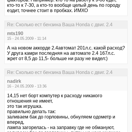
кто-то к 7-30, а кто-то вообще целый день по городу
ездит, точнее стоит в пробках. ИМХО
Re: Сколько ест бензина Ваша Honda с двиг. 2.4
mts190
15 - 24.05.2009 - 11:14
А на новом аккорде 2.4автомат 201л.с. какой расход?
У друга камри последняя на автомате 2.4 167л.с.
жрет от 8,5 до 11,5- больше ни разу не видел:)
Re: Сколько ест бензина Ваша Honda с двиг. 2.4
nadirk
16 - 24.05.2009 - 13:36
14,15 нет борт компутер к расходу никакого
отношения не имеет,
это так игрушка.
правильно делать так:
заливаем бак до горловины, обнуляем одометр и
вперед,
лампа загорелась - на заправку где не обмануют,