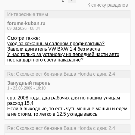
К списку разделов
Интересные темы
forums-kuban.ru
09.08.2026 - 08:34
Смотри также:
уход за кожанным салоном-профилактика?
Завели двигатель VW BXW 1.4 без масла
У нас только за установку на передней части авто
нестандартного света наказание?
Re: Сколько ест бензина Ваша Honda с двиг. 2.4
Занудный парень
1 - 23.05.2009 - 19:10
срв, 2008 года, два рабочих дня по нашим улицам
расход 15,4
Если в выходные, то есть чуть меньше машин и едем
а не стоим, то легко в 12,5 укладываюсь.
Re: Сколько ест бензина Ваша Honda с двиг. 2.4