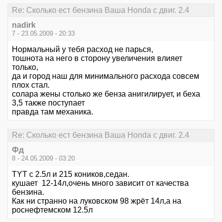
Re: Сколько ест бензина Ваша Honda с двиг. 2.4
nadirk
7 - 23.05.2009 - 20:33
Нормальный у тебя расход не парься,
тошнота на него в сторону увеличения влияет
только,
да и город наш для минимального расхода совсем
плох стал.
солара жены столько же бенза анигилирует, и беха
3,5 также поступает
правда там механика.
Re: Сколько ест бензина Ваша Honda с двиг. 2.4
Фд
8 - 24.05.2009 - 03:20
TYT с 2.5л и 215 коников,седан.
кушает 12-14л,очень много зависит от качества
бензина.
Как ни странно на луковском 98 жрёт 14л,а на
роснефтемском 12.5л