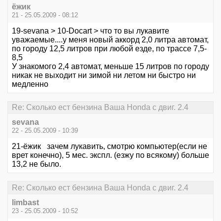
ёжик
21 - 25.05.2009 - 08:12
19-sevana > 10-Docart > что то вы лукавите
уважаемые....у меня новый аккорд 2,0 литра автомат,
по городу 12,5 литров при любой езде, по трассе 7,5-
8,5
У знакомого 2,4 автомат, меньше 15 литров по городу
никак не выходит ни зимой ни летом ни быстро ни
медленно
Re: Сколько ест бензина Ваша Honda с двиг. 2.4
sevana
22 - 25.05.2009 - 10:39
21-ёжик зачем лукавить, смотрю компьютер(если не
врет конечно), 5 мес. экспл. (езжу по всякому) больше
13,2 не было.
Re: Сколько ест бензина Ваша Honda с двиг. 2.4
limbast
23 - 25.05.2009 - 10:52