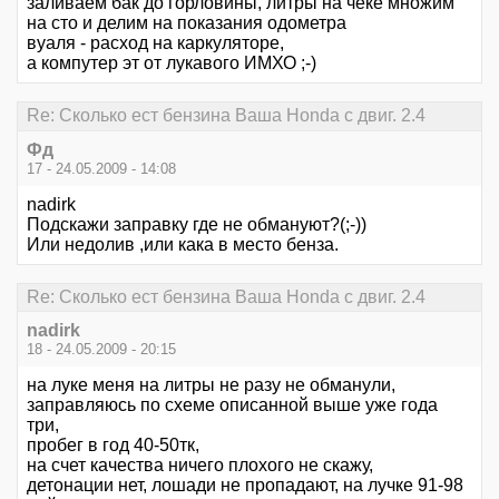
заливаем бак до горловины, литры на чеке множим
на сто и делим на показания одометра
вуаля - расход на каркуляторе,
а компутер эт от лукавого ИМХО ;-)
Re: Сколько ест бензина Ваша Honda с двиг. 2.4
Фд
17 - 24.05.2009 - 14:08
nadirk
Подскажи заправку где не обмануют?(;-))
Или недолив ,или кака в место бенза.
Re: Сколько ест бензина Ваша Honda с двиг. 2.4
nadirk
18 - 24.05.2009 - 20:15
на луке меня на литры не разу не обманули,
заправляюсь по схеме описанной выше уже года
три,
пробег в год 40-50тк,
на счет качества ничего плохого не скажу,
детонации нет, лошади не пропадают, на лучке 91-98