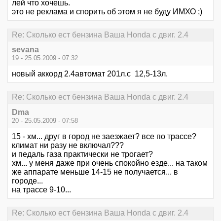
лей что хочешь.
это не реклама и спорить об этом я не буду ИМХО ;)
Re: Сколько ест бензина Ваша Honda с двиг. 2.4
sevana
19 - 25.05.2009 - 07:32
новый аккорд 2.4автомат 201л.с 12,5-13л.
Re: Сколько ест бензина Ваша Honda с двиг. 2.4
Dma
20 - 25.05.2009 - 07:58
15 - хм... друг в город не заезжает? все по трассе?
климат ни разу не включал???
и педаль газа практически не трогает?
хм... у меня даже при очень спокойно езде... на таком
же аппарате меньше 14-15 не получается... в
городе...
на трассе 9-10...
Re: Сколько ест бензина Ваша Honda с двиг. 2.4