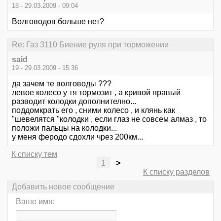
18 - 29.03.2009 - 09:04
Волговодов больше нет?
Re: Газ 3110 Биение руля при торможении
said
19 - 29.03.2009 - 15:36
да зачем те волговоды ???
левое колесо у тя тормозит , а кривой правый
разводит колодки дополнително...
поддомкрать его , сними колесо , и клянь как
"шевелятся "колодки , если глаз не совсем алмаз , то
положи пальцы на колодки...
у меня феродо сдохли чрез 200км...
К списку тем
1
>
К списку разделов
Добавить новое сообщение
Ваше имя: