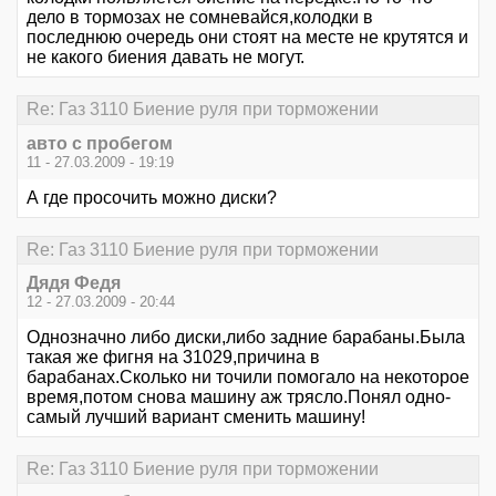
дело в тормозах не сомневайся,колодки в
последнюю очередь они стоят на месте не крутятся и
не какого биения давать не могут.
Re: Газ 3110 Биение руля при торможении
авто с пробегом
11 - 27.03.2009 - 19:19
А где просочить можно диски?
Re: Газ 3110 Биение руля при торможении
Дядя Федя
12 - 27.03.2009 - 20:44
Однозначно либо диски,либо задние барабаны.Была
такая же фигня на 31029,причина в
барабанах.Сколько ни точили помогало на некоторое
время,потом снова машину аж трясло.Понял одно-
самый лучший вариант сменить машину!
Re: Газ 3110 Биение руля при торможении