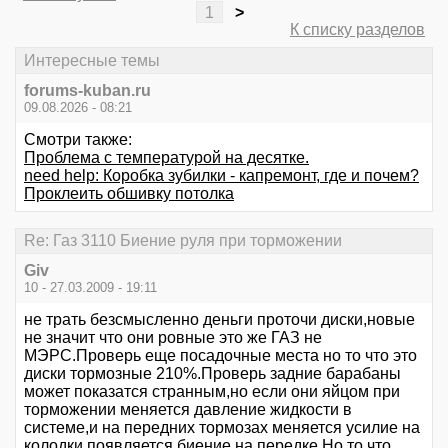
1
>
К списку разделов
Интересные темы
forums-kuban.ru
09.08.2026 - 08:21
Смотри также:
Проблема с температурой на десятке.
need help: Коробка зубилки - капремонт, где и почем?
Проклеить обшивку потолка
Re: Газ 3110 Биение руля при торможении
Giv
10 - 27.03.2009 - 19:11
не трать безсмысленно деньги проточи диски,новые
не значит что они ровные это же ГАЗ не
МЭРС.Проверь еще посадочные места но то что это
диски тормозные 210%.Проверь задние барабаны
может показатся странным,но если они яйцом при
торможении меняется давление жидкости в
системе,и на передних тормозах меняется усилие на
колодки появляется биение на передке.Но то что