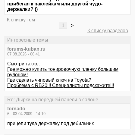
прибегая к наклейкам или другой чудо-
держалки? ))
К списку тем
1
>
К списку разделов
Интересные темы
forums-kuban.ru
07.08.2026 - 06:41
Смотри также:
Где можно купить тонировочную пленку большим
рулоном!
Где сделать чиповый ключ на Toyota?
Проблема с RB20!!! Специалисты подскажите!!!
Re: Дырки на передней панели в салоне
tornado
6 - 03.04.2009 - 14:19
прицепи туда держалку под дебильник