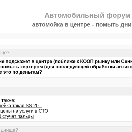
Автомобильный форум
автомойка в центре - помыть дн
ище?
не подскажет в центре (поближе к КООП рынку или Сен
помыть керхером (для последующей обработки антико
 это по деньгам?
 также:
рейка такая SS 20...
 цены на услуги в СТО
0 стучат пальцы
ь днище?