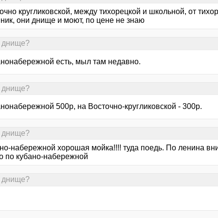
очно кругликовской, между тихорецкой и школьной, от тихор
ник, они днище и моют, по цене не знаю
ь днище?
анонабережной есть, мыл там недавно.
ь днище?
нонабережной 500р, на Восточно-кругликовской - 300р.
ь днище?
но-набережной хорошая мойка!!!! туда поедь. По ленина вни
о по кубано-набережной
ь днище?