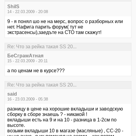
ShilS
14 - 22.03.2009 - 20:08
9 - я понял шо не на мерс, вопрос о разборных или
нет. Нафига парить форум( тут не
экстрасенсы),заедъте на СТО там скажут!
Re: Что за рейка такая SS 20...
БеСграмАтная
15 - 22.03.2009 - 20:11
а по ценам не в курсе???
Re: Что за рейка такая SS 20...
said
16 - 23.03.2009 - 05:38
разницу в цене на хорошие вкладыши и заводскую
сборку в сборе знаешь ? - никакой !
вкладыши есть на 9 и на 10 - разница в 1-2см по
высоте.
возьми вкладыши 10 в магазе (масляные) , СС-20 -