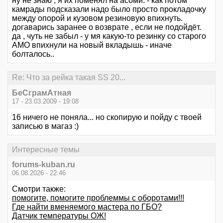
ну не знаю , я их поменял на асоми. - как потом
камрады подсказали надо было просто прокладочку
между опорой и кузовом резиновую впихнуть.
догаварись заранее о возврате , если не подойдёт.
да , чуть не забыл - у мя какую-то резинку со старого
АМО впихнули на новый вкладышь - иначе
болталось..
Re: Что за рейка такая SS 20...
БеСграмАтная
17 - 23.03.2009 - 19:08
16 ничего не поняла... но скопирую и пойду с твоей
записью в магаз :)
Интересные темы
forums-kuban.ru
06.08.2026 - 22:46
Смотри также:
помогите, помогите проблеммы с оборотами!!!
Где найти вменяемого мастера по ГБО?
Датчик температуры ОЖ!