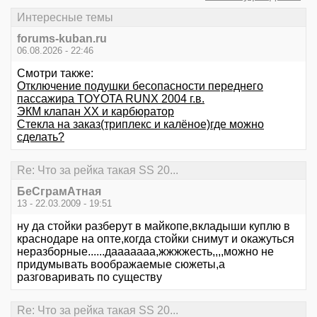
Интересные темы
forums-kuban.ru
06.08.2026 - 22:46
Смотри также:
Отключение подушки бесопасности переднего
пассажира TOYOTA RUNX 2004 г.в.
ЭКМ клапан ХХ и карбюратор
Стекла на заказ(триплекс и калёное)где можно
сделать?
Re: Что за рейка такая SS 20...
БеСграмАтная
13 - 22.03.2009 - 19:51
ну да стойки разберут в майкопе,вкладыши куплю в
краснодаре на опте,когда стойки снимут и окажуться
неразборные......дааааааа,жжжжесть,,,,можно не
придумывать воображаемые сюжеты,а
разговаривать по существу
Re: Что за рейка такая SS 20...