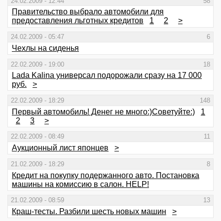
24.02.2009 - 12:44
58
Правительство выбрало автомобили для
предоставления льготных кредитов
1
2
>
24.02.2009 - 05:47
6
Чехлы на сиденья
22.02.2009 - 19:00
18
Lada Kalina универсал подорожали сразу на 17 000
руб.
>
22.02.2009 - 18:29
148
Первый автомобиль! Денег не много:)Советуйте:)
1
2
3
>
22.02.2009 - 08:49
11
Аукционный лист японцев
>
21.02.2009 - 18:29
8
Кредит на покупку подержанного авто. Постановка
машины на комиссию в салон. HELP!
21.02.2009 - 08:59
13
Краш-тесты. Разбили шесть новых машин
>