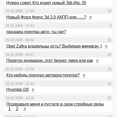
Нужен совет. Кто юзает новый Эф Икс 35
26.02.2009 - 17:59
19
Новый Форд Фокус 3d 2.0 АКПП или ......?
>
26.02.2009 - 13:42
3
продажа покупка авто -ты где?
26.02.2009 - 09:34
21
Opel Zafira владельцы есть? Выбираю минивэн :)
>
26.02.2009 - 06:47
45
Перегон иномарок..этот бизнес умер или как
>
25.02.2009 - 14:59
16
Кто-нибудь покупал автоконструктор?
>
25.02.2009 - 12:43
11
Hyundai i20
>
24.02.2009 - 13:09
87
Поздравьте меня и пустите в свои стройные ряды
1
2
>