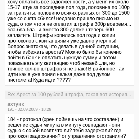
хочу оплатить все задолженности, а у меня их около
15-17 штук за последние пол года, половина по 100р
за транзиты, половино всяких разных от 300 до 1500
уже со счета сбился! недавно пришло письмо из
суда, о том что я не оплатил штраф в 300р вовремя...
бла-бла-бла...и вместо 300 должен теперь 600
заплатить! Штрафы копились пол года и копии
протоколов с квитанциями уже давно утеряны!
Вопрос знатокам, что делать в данной ситуации,
чтобы избежать ареста? Можно было бы конечно
пойти в банк и оплатить нужную сумму и потом
показывать эту квитанцию чтоб незаеб...ли, но
точное кол-во штрафов я не знаю! В районное Гаи
идти как я уже понял нельзя даже под дулом
пистолета! Куда идти ?????
Re: Арест за 100 рублей штрафа, такая вот история...
ахтунк
191 - 02.09.2009 - 18:29
184 - протокол (хрен поймешь на что составлен) и
решение судьи минута в минуту совпадают - они
судью с собой возят что ли? тебя задержали? где
протокол задержания? от управления отстранили?