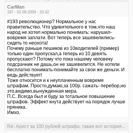
CarMan
197 - 02.09.2009 - 20:42
#193 революционер? Нормальное у нас
правительство. Что удивительного в том,что наш
народ не хотел нормально понимать: нарушил-
вовремя заплати. Вот теперь все зашевелились-
сидеть то неохота!
Почему раньше пешиков из 10водителей (пример)
только один пропускал,а теперь из 10 девять
пропускают? Потому что пока нашему человеку
подсрачник не дашь,он не зашевелится. Не хотели
бесплатно понимать-понимайте за свои же деньги. И
ведь действует!
Тоже относится и к неуплаченным вовремя
штрафам. Просто,думаю,за 100р. сажать- перебор,но
это,видимо,вынужденная мера.
П.С. Всегда был и буду за тотальное повышение
штрафов. Эффект кнута действует на порядок лучше
пряника.
Имхо.
Re: Арест за 100 рублей штрафа, такая вот история...