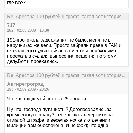
где все?!
Re: Арест за 100 рублей штрафа, такая вот история...
717
192 - 02.09.2009 - 19:38
191-протокола задержания не было, меня не в
наручниках же вели. Просто забрали права в ГАИ и
сказали, что судья сейчас на месте и необходимо
проехать в суд для вынесения решения по этому
делу.Вот и проехались.
Re: Арест за 100 рублей штрафа, такая вот история...
Антиретроград
193 - 02.09.2009 - 20:26
Я перепощю мой пост за 25 августа:
Ну что, господа путинисты? Доголосовались за
кремлевскую шпану? Теперь чуть задержитесь с
оплатой штрафа, и веселая ночка в отделении
милиции вам обеспечена. И не факт, что одна!