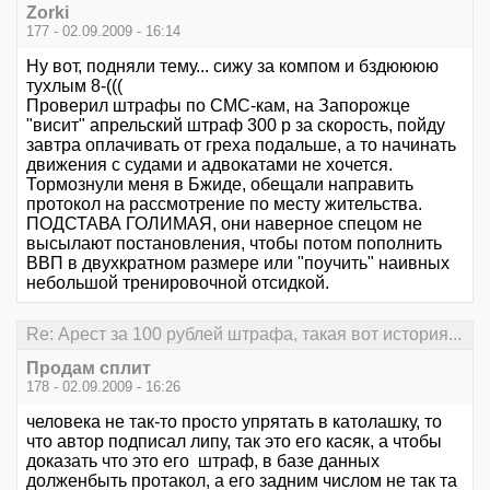
Zorki
177 - 02.09.2009 - 16:14
Ну вот, подняли тему... сижу за компом и бздюююю
тухлым 8-(((
Проверил штрафы по СМС-кам, на Запорожце
"висит" апрельский штраф 300 р за скорость, пойду
завтра оплачивать от греха подальше, а то начинать
движения с судами и адвокатами не хочется.
Тормознули меня в Бжиде, обещали направить
протокол на рассмотрение по месту жительства.
ПОДСТАВА ГОЛИМАЯ, они наверное спецом не
высылают постановления, чтобы потом пополнить
ВВП в двухкратном размере или "поучить" наивных
небольшой тренировочной отсидкой.
Re: Арест за 100 рублей штрафа, такая вот история...
Продам сплит
178 - 02.09.2009 - 16:26
человека не так-то просто упрятать в католашку, то
что автор подписал липу, так это его касяк, а чтобы
доказать что это его штраф, в базе данных
долженбыть протакол, а его задним числом не так та