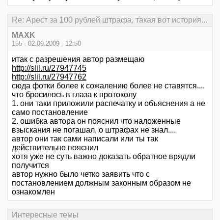
Re: Арест за 100 рублей штрафа, такая вот история...
MAXK
155 - 02.09.2009 - 12:50
итак с разрешения автор размещаю
http://slil.ru/27947745
http://slil.ru/27947762
сюда фотки более к сожалению более не ставятся....
что бросилось в глаза к протоколу
1. они таки приложили распечатку и объяснения а не
само постановление
2. ошибка автора он пояснил что наложенные
взыскания не погашал, о штрафах не знал....
автор они так сами написали или ты так
действительно пояснил
хотя уже не суть важно доказать обратное врядли
получится
автор нужно было четко заявить что с
постановлением должным законным образом не
ознакомлен
Интересные темы