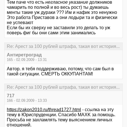
Тем паче что есть
негласное указание
должников
чамарить по полной и во весь рост) ты думаешь
менты такие уж дураки ??? Им и нафик это ненужно
Это работа Приставов а они лодыри та и физически
не успевают
Если бы их сверху не заставили это делать то уж
поверь фиг бы они сами этим занимались
Re: Арест за 100 рублей штрафа, такая вот история...
Антиретроград
165 - 02.09.2009 - 13:31
Автор. я тебя поддерживаю, потому, что сам был в
такой ситуации. СМЕРТЬ ОККУПАНТАМ!
Re: Арест за 100 рублей штрафа, такая вот история...
717
166 - 02.09.2009 - 13:33
https://zakon2010.ru/thread1727.html
- ссылка на эту
тему в Юриспруденции. Спасибо MAXK за помощь.
Просьба не захламлять тему выяснением личных
отношений.