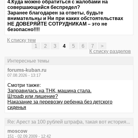
4.Куда можно обратиться с жалобами на
совершающийся беспредел?
Заранее благодарен за ответы, будьте
внимательны и Ни при каких обстоятельствах
НЕ ДОВЕРЯЙТЕ СОТРУДНИКАМ – это не
безопасно!!!!
К списку тем
1
2
3
4
5
6
7
>
К списку разделов
Интересные темы
forums-kuban.ru
07.08.2026 - 13:17
Смотри также:
Заправилась на ТНК, машина стала.
Штраф или лишение?
Наказание за перевозку ребенка без детского
сиденья
Re: Арест за 100 рублей штрафа, такая вот история...
moscow
151 - 02.09.2009 - 12:42