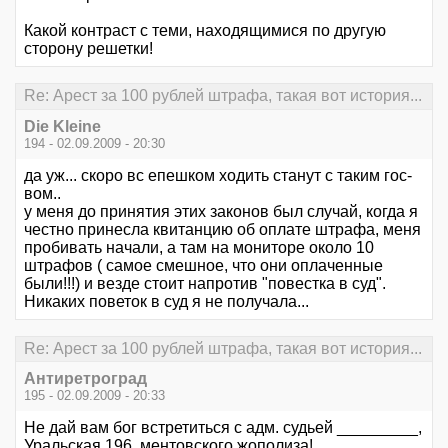
Какой контраст с теми, находящимися по другую
сторону решетки!
Re: Арест за 100 рублей штрафа, такая вот история...
Die Kleine
194 - 02.09.2009 - 20:30
да уж... скоро вс епешком ходить станут с таким гос-
вом..
у меня до принятия этих законов был случай, когда я
честно принесла квитанцию об оплате штрафа, меня
пробивать начали, а там на мониторе около 10
штрафов ( самое смешное, что они оплаченные
были!!!) и везде стоит напротив "повестка в суд".
Никаких поветок в суд я не получала...
Re: Арест за 100 рублей штрафа, такая вот история...
Антиретроград
195 - 02.09.2009 - 20:33
Не дай вам бог встретиться с адм. судьей _________,
Уральская 196, ментовского жополиза!