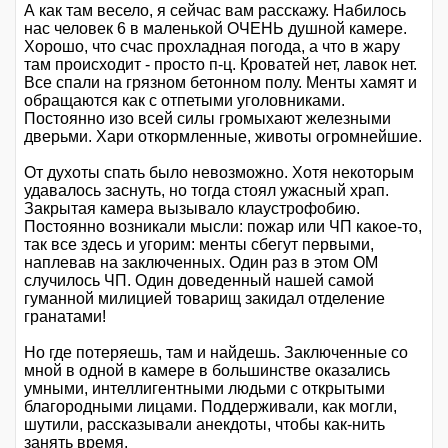
А как там весело, я сейчас вам расскажу. Набилось
нас человек 6 в маленькой ОЧЕНЬ душной камере.
Хорошо, что счас прохладная погода, а что в жару
там происходит - просто п-ц. Кроватей нет, лавок нет.
Все спали на грязном бетонном полу. Менты хамят и
обращаются как с отпетыми уголовниками.
Постоянно изо всей силы громыхают железными
дверьми. Хари откормленные, животы огромнейшие.
От духоты спать было невозможно. Хотя некоторым
удавалось заснуть, но тогда стоял ужасный храп.
Закрытая камера вызывало клаустрофобию.
Постоянно возникали мысли: пожар или ЧП какое-то,
так все здесь и угорим: менты сбегут первыми,
наплевав на заключенных. Один раз в этом ОМ
случилось ЧП. Один доведенный нашей самой
гуманной милицией товарищ закидал отделение
гранатами!
Но где потеряешь, там и найдешь. Заключенные со
мной в одной в камере в большинстве оказались
умными, интеллигентными людьми с открытыми
благородными лицами. Поддерживали, как могли,
шутили, рассказывали анекдоты, чтобы как-нить
занять время.