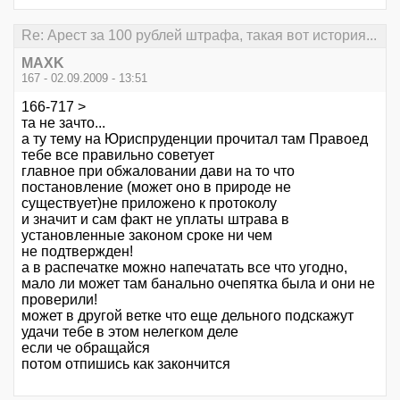
Re: Арест за 100 рублей штрафа, такая вот история...
MAXK
167 - 02.09.2009 - 13:51
166-717 >
та не зачто...
а ту тему на Юриспруденции прочитал там Правоед
тебе все правильно советует
главное при обжаловании дави на то что
постановление (может оно в природе не
существует)не приложено к протоколу
и значит и сам факт не уплаты штрава в
установленные законом сроке ни чем
не подтвержден!
а в распечатке можно напечатать все что угодно,
мало ли может там банально очепятка была и они не
проверили!
может в другой ветке что еще дельного подскажут
удачи тебе в этом нелегком деле
если че обращайся
потом отпишись как закончится