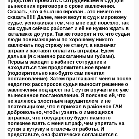
предстоит проехать с сотрудниками в суд для
вынесения приговора о сроке заключения.
Сказать, что я был шокирован - это ничего не
сказать!!!!!! Далее, меня везут в суд к мировому
судье, успокаивая тем, что мне ещё повезло, так
как судья сейчас работает и её не нужно ждать в
каталажке до утра. Так же говорят и то, что судьи
люди понимающие и по-хорошему никого
заключать под стражу не станут, а назначат
штраф и заставят оплатить штрафы. Едем
дальше (я с наивно раскатанными губами).
Первым заходит в кабинет сотрудник и
находиться там продолжительное время
(подозрительно как-будто сам печатал
постановление). Затем приглашают меня и после
недолгих расспросов судья выносит решение о
заключении под арест на 1 сутки вручая мне уже
вынесенное постановление. Я поясняю ей, что
не являюсь злостным нарушителем и не
плательщиком, что я приехал в районное ГАИ
добровольно, чтобы узнать о имеющихся
штрафах, что государству будет намного
полезнее взять с меня штраф, чем упрятать на
сутки в кутузку и отвлечь от работы. И
представьте, она фактически соглашается с