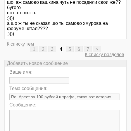
шо, аж самово кашкина чуть не посадили свои же??
бугого
вот это жесть
:))))
а шо ж ты не сказал шо ты самово хмурова на
форуме четал????
:))))
К списку тем
1
2
3
4
5
6
7
>
К списку разделов
Добавить новое сообщение
Ваше имя:
Тема сообщения:
Сообщение: