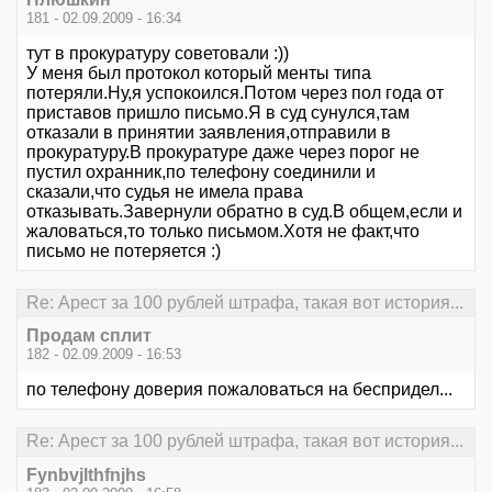
181 - 02.09.2009 - 16:34
тут в прокуратуру советовали :))
У меня был протокол который менты типа
потеряли.Ну,я успокоился.Потом через пол года от
приставов пришло письмо.Я в суд сунулся,там
отказали в принятии заявления,отправили в
прокуратуру.В прокуратуре даже через порог не
пустил охранник,по телефону соединили и
сказали,что судья не имела права
отказывать.Завернули обратно в суд.В общем,если и
жаловаться,то только письмом.Хотя не факт,что
письмо не потеряется :)
Re: Арест за 100 рублей штрафа, такая вот история...
Продам сплит
182 - 02.09.2009 - 16:53
по телефону доверия пожаловаться на беспридел...
Re: Арест за 100 рублей штрафа, такая вот история...
Fynbvjlthfnjhs