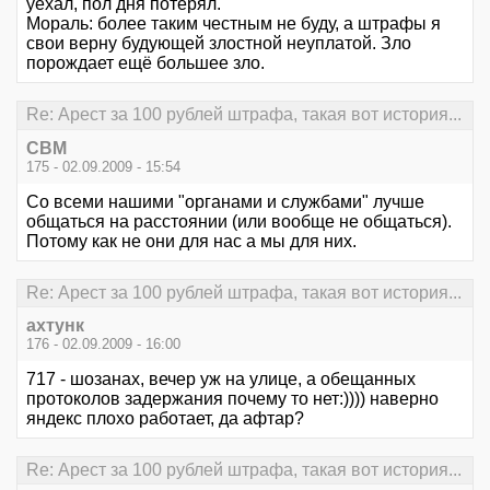
уехал, пол дня потерял.
Мораль: более таким честным не буду, а штрафы я
свои верну будующей злостной неуплатой. Зло
порождает ещё большее зло.
Re: Арест за 100 рублей штрафа, такая вот история...
СВМ
175 - 02.09.2009 - 15:54
Со всеми нашими "органами и службами" лучше
общаться на расстоянии (или вообще не общаться).
Потому как не они для нас а мы для них.
Re: Арест за 100 рублей штрафа, такая вот история...
ахтунк
176 - 02.09.2009 - 16:00
717 - шозанах, вечер уж на улице, а обещанных
протоколов задержания почему то нет:)))) наверно
яндекс плохо работает, да афтар?
Re: Арест за 100 рублей штрафа, такая вот история...