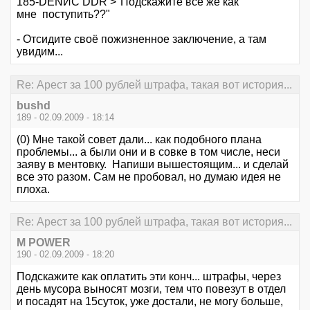
185-DENИС DDR >"Подскажите все же как
мне поступить??"
- Отсидите своё пожизненное заключение, а там
увидим...
Re: Арест за 100 рублей штрафа, такая вот история...
bushd
189 - 02.09.2009 - 18:14
(0) Мне такой совет дали... как подобного плана
проблемы... а были они и в совке в том числе, неси
заяву в ментовку. Напиши вышестоящим... и сделай
все это разом. Сам не пробовал, но думаю идея не
плоха.
Re: Арест за 100 рублей штрафа, такая вот история...
M POWER
190 - 02.09.2009 - 18:20
Подскажите как оплатить эти конч... штрафы, через
день мусора выносят мозги, тем что повезут в отдел
и посадят на 15суток, уже достали, не могу больше,