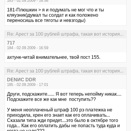
183 - 02.09.2009 - 16:58
181-Плюшкин > я и подумать не мог что и ты
кляузник)думал ты солдат и как положено
переносишь все тяготы и невзгоды)
Re: Арест за 100 рублей штрафа, такая вот история...
717
184 - 02.09.2009 - 16:59
ахтунк-читай внимательнее, твой пост 155.
Re: Арест за 100 рублей штрафа, такая вот история...
DENИС DDR
185 - 02.09.2009 - 17:01
Други, подскажите...... Я вот теперь непойму никак....
Подскажите все же как мне поступить??
У меня неоплаченый штраф 100 рэ платежка не
приходила, хрен его знает как его оплачивать...
Сказали типа жди придет....это было в октябре того
года... Как его оплатить дабы не попасть туда куда и
когда не надо???