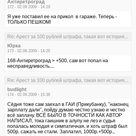
Антиретроград
172 - 02.09.2009 - 14:19
Я уже поставил ее на прикол в гараже. Теперь -
ТОЛЬКО ПЕШКОМ!
Re: Арест за 100 рублей штрафа, такая вот история...
Юрка
173 - 02.09.2009 - 14:25
168-Антиретроград > +500, сам вот попал на
несправедливость....
Re: Арест за 100 рублей штрафа, такая вот история...
budlight
174 - 02.09.2009 - 15:38
Сёдня тоже сам заехал в ГАИ (Прикубанку), "наконец
зарплату дали", пойду думаю честно узнаю и честно
всё заплачу. ВСЁ БЫЛО В ТОЧНОСТИ КАК АВТОР
НАПИСАЛ, тока гаишник в алупу не лез и судья
попалась молодая и симпатичная, и хоть штраф был
500р. сажать не стали. Заплатил, 1000р.+500р.,