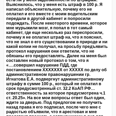
Выяснилось, что у меня есть штраф в 100 р. Я
написал объяснительную, почему его не
оплатил и его вместе с моим водительским
передали в другой кабинет и попросили
подождать. После некоторого времени, которое
мне мурыжили мозг, я попал в тот самый
кабинет, где еще несколько раз переспросили,
почему я не оплатил штраф на, что я пояснил,
что не знал о его существовании в природе и ни
какой копии не получал, на просьбу предъявить
протокол нарушения они ответили, что не
обязаны его предоставлять. Далее на меня был
составлен новый протокол о том, что я
«….совершил нарушение ПДД, где
постановлением ХХХХХХХ от ХХХХХ по делу об
административном правонарушении гр.
Игнатова Е.А. подвергнут административному
штрафу в сумме 100 р., который не оплатил в
срок предусмотренный ст. 32.2 КоАП РФ…
ответственность за которое предусмотрена ч.1
ст. 20.25». На все мои вопросы ответ был один,
ждите за дверью. Под предлогом не получить
назад права я его подписал, после чего мне с
радостью объявили, что я арестован и мне