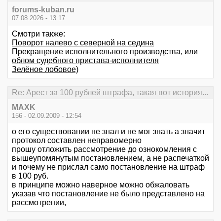
forums-kuban.ru
07.08.2026 - 13:17
Смотри также:
Поворот налево с северной на седина
Прекращение исполнительного производства, или
облом судебного пристава-исполнителя
Зелёное лобовое)
Re: Арест за 100 рублей штрафа, такая вот история...
MAXK
156 - 02.09.2009 - 12:54
о его существовании не знал и не мог знать а значит
протокол составлен неправомерно
прошу отложить рассмотрение до ознокомления с
вышеупомянутым постановлением, а не распечаткой
и почему не прислал само постановление на штраф
в 100 руб.
в принципе можно наверное можно обжаловать
указав что постановление не было представлено на
рассмотрении,