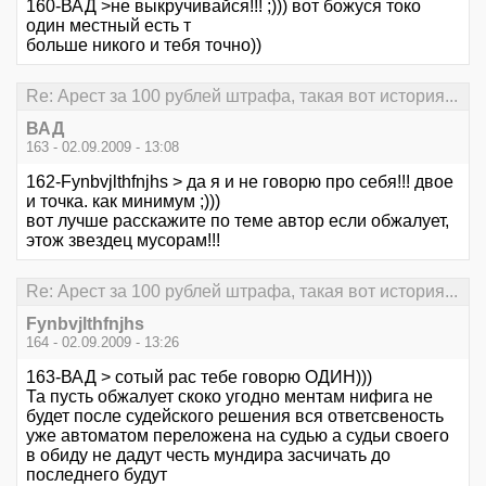
160-ВАД >не выкручивайся!!! ;))) вот божуся токо
один местный есть т
больше никого и тебя точно))
Re: Арест за 100 рублей штрафа, такая вот история...
ВАД
163 - 02.09.2009 - 13:08
162-Fynbvjlthfnjhs > да я и не говорю про себя!!! двое
и точка. как минимум ;)))
вот лучше расскажите по теме автор если обжалует,
этож звездец мусорам!!!
Re: Арест за 100 рублей штрафа, такая вот история...
Fynbvjlthfnjhs
164 - 02.09.2009 - 13:26
163-ВАД > сотый рас тебе говорю ОДИН)))
Та пусть обжалует скоко угодно ментам нифига не
будет после судейского решения вся ответсвеность
уже автоматом переложена на судью а судьи своего
в обиду не дадут честь мундира засчичать до
последнего будут