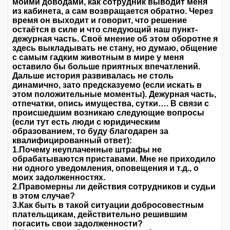
моими доводами, как сотрудник выводит меня
из кабинета, а сам возвращается обратно. Через
время он выходит и говорит, что решение
остаётся в силе и что следующий наш пункт-
дежурная часть. Своё мнение об этом оборотне я
здесь выкладывать не стану, но думаю, общение
с самым гадким животным в мире у меня
оставило бы больше приятных впечатлений.
Дальше история развивалась не столь
динамично, зато предсказуемо (если искать в
этом положительные моменты). Дежурная часть,
отпечатки, опись имущества, сутки…. В связи с
происшедшим возникаю следующие вопросы
(если тут есть люди с юридическим
образованием, то буду благодарен за
квалифицированный ответ):
1.Почему неуплаченные штрафы не
обрабатываются приставами. Мне не приходило
ни одного уведомления, оповещения и т.д., о
моих задолженностях.
2.Правомерны ли действия сотрудников и судьи
в этом случае?
3.Как быть в такой ситуации добросовестным
плательщикам, действительно решившим
погасить свои задолженности?